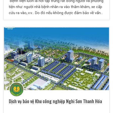
Bệnh viện luôn là nơi tập trung rất đông người và phương
tiện như: người nhà bệnh nhân ra vào thăm khám, xe cấp
cứu ra vào,.v.v… Do đó nếu không được đảm bảo về vấn
đề an ninh thật tốt sẽ có thể xảy ra những rủi ro không
mong muốn. Bởi vậy cần nhiều chủ bệnh viện đã quyết
định sử dụng dịch vụ bảo vệ bệnh viện chuyên nghiệp.
Công ty bảo vệ Long Hoàng với nhiều năm kinh nghiệm
đã và đang làm tốt công tác bảo vệ an ninh cho tất cả
các mục tiêu, với sự hài lòng của khách hàng là chính.
Dịch vụ bảo vệ Khu công nghiệp Nghi Sơn Thanh Hóa