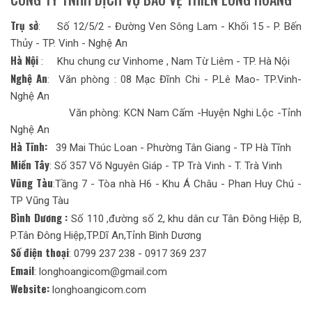
Trụ sở
: Số 12/5/2 - Đường Ven Sông Lam - Khối 15 - P. Bến
Thủy - TP. Vinh - Nghệ An
Hà Nội
: Khu chung cư Vinhome , Nam Từ Liêm - TP. Hà Nội
Nghệ An
: Văn phòng : 08 Mạc Đĩnh Chi - P.Lê Mao- TP.Vinh-
Nghệ An
Văn phòng: KCN Nam Cấm -Huyện Nghi Lộc -Tỉnh
Nghệ An
Hà Tĩnh:
39 Mai Thúc Loan - Phường Tân Giang - TP Hà Tĩnh
Miền Tây
: Số 357 Võ Nguyên Giáp - TP Trà Vinh - T. Trà Vinh
Vũng Tàu
:Tầng 7 - Tòa nhà H6 - Khu Á Châu - Phan Huy Chú -
TP Vũng Tàu
Bình Dương :
Số 110 ,đường số 2, khu dân cư Tân Đông Hiệp B,
P.Tân Đông Hiệp,TP.Dĩ An,Tỉnh Bình Dương
Số điện thoại
: 0799 237 238 - 0917 369 237
Email
: longhoangicom@gmail.com
Website:
longhoangicom.com