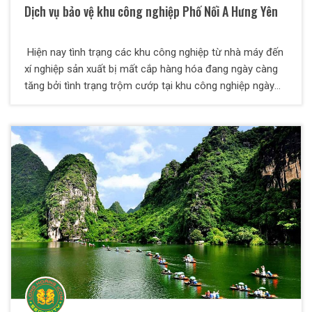
Dịch vụ bảo vệ khu công nghiệp Phố Nối A Hưng Yên
Hiện nay tình trạng các khu công nghiệp từ nhà máy đến
xí nghiệp sản xuất bị mất cắp hàng hóa đang ngày càng
tăng bởi tình trạng trộm cướp tại khu công nghiệp ngày
càng manh động và không có xu hướng giảm. Các công
ty dịch vụ bảo vệ cũng hình thành rất nhiều ,nhưng để đạt
được sự tín nhiệm của khách hàng thì rất khó .Công ty
TNHH Dịch vụ bảo vệ Thiên Long Hoàng được sự tin
tưởng của khách hàng qua nhiều năm hoạt động ,tự hào
là đơn vị dịch vụ chuyên nghiệp nhất.