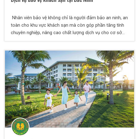
Nhân viên bảo vệ không chỉ là người đảm bảo an ninh, an
toàn cho khu vực khách sạn mà còn góp phần tăng tính
chuyên nghiệp, nâng cao chất lượng dịch vụ cho cơ sở
kinh doanh của bạn. Nếu bạn đang có nhu cầu tìm dịch vụ
bảo vệ khách sạn chuyên nghiệp, uy tín thì Công ty TNHH
Dịch vụ bảo vệ Thiên Long Hoàng là một trong những
công ty dịch vụ được khách hàng tin và lựa chọn. Khách
sạn là nơi diễn ra nhiều hoạt động dịch vụ như: lưu trú, tổ
chức sự kiện, hội họp, cưới hỏi…Mỗi ngày, các cơ sở kinh
doanh phải tiếp lượng khách rất đông, lên đến hàng trăm
người. Do đó, các vấn đề an ninh luôn là mối lo lắng của
nhiều chủ đầu tư vì đây là khu vực mà nhiều đối tượng
xấu nhắm đến để thực hiện các hành vi sai sái như: trộm
cắp tài sản, gây rối trật tự…