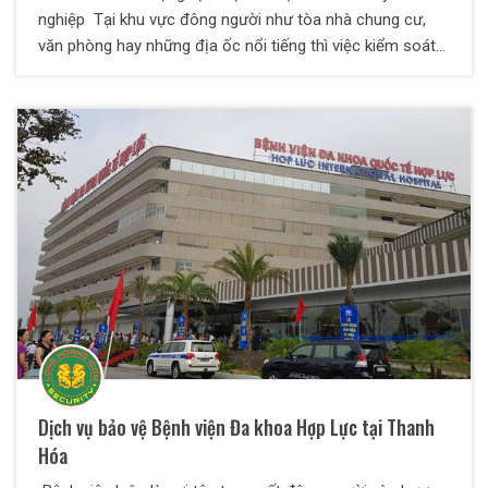
nghiệp Tại khu vực đông người như tòa nhà chung cư,
văn phòng hay những địa ốc nổi tiếng thì việc kiểm soát
người và tài sản rất khó khăn. Vì vậy, việc sử dụng dịch vụ
bảo vệ tòa nhà chất lượng cao sẽ giúp mang lại an ninh
tuyệt đối , khách hàng sẽ hoàn toàn yên tâm khi lưu trú ,
làm việc hay sử dụng dịch vụ tại khu vực đó
Dịch vụ bảo vệ Bệnh viện Đa khoa Hợp Lực tại Thanh
Hóa