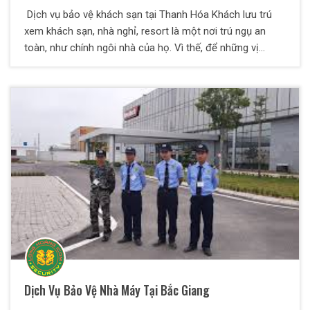
Dịch vụ bảo vệ khách sạn tại Thanh Hóa Khách lưu trú
xem khách sạn, nhà nghỉ, resort là một nơi trú ngụ an
toàn, như chính ngôi nhà của họ. Vì thế, để những vị
khách cảm thấy hoàn toàn yên tâm, khách sạn, resort,
nhà nghỉ cần phải thắt chặt về an toàn, an ninh. Công ty
dịch vụ bảo vệ Việt Á với đội ngũ nhân viên bảo vệ nhiều
năm kinh nghiệm, chúng tôi sẽ mang tới cho quý khách
hàng một dịch vụ bảo vệ khách sạn chuyên nghiệp nhất.
Dịch Vụ Bảo Vệ Nhà Máy Tại Bắc Giang