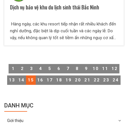
Dịch vụ bảo vệ khu du lịch sinh thái Bắc Ninh
Hàng ngày, các khu resort tiếp nhận rất nhiều khách đến
nghỉ dưỡng, đặc biệt là dịp cuối tuần và các ngày lễ. Do
vậy, nếu không quan lý tốt sẽ tiềm ẩn những nguy cơ xấu
có thể xảy đến. Với xu hướng hiện tại để đảm bảo về vấn
đề an ninh , các khu sinh thái đều được khuyến cáo là
trang bị lực lượng bảo vệ chuyên nghiệp , đặc biệt là dịch
vụ bảo vệ khu sinh thái từ Thiên Long Hoàng. Được sự tin
1
2
3
4
5
6
7
8
9
10
11
12
tưởng của rất nhiều khách hàng , Công ty dịch vụ bảo vệ
Thiên Long Hoàng đang ngày càng khẳng định được
13
14
15
16
17
18
19
20
21
22
23
24
mình với quý khách hàng trên cả nước.
DANH MỤC
Giới thiệu