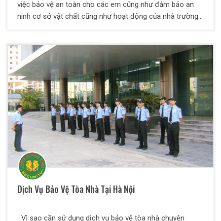
việc bảo vệ an toàn cho các em cũng như đảm bảo an
ninh cơ sở vật chất cũng như hoạt động của nhà trường
rất quan trọng vì vậy cần phải có đội ngũ bảo vệ chuyên
nghiệp và có trách nhiệm. Dịch vụ bảo vệ trường học
đang là mục tiêu mà Công Ty TNHH Dịch Vụ Bảo Vệ
Thiên Long Hoàng đang hoạt động và ngày càng phát
triển. Công Ty TNHH Dịch Vụ Bảo Vệ Thiên Long Hoàng
không ngừng nâng cao năng lực nghiệp vụ, đạo đức cho
nhân viên bảo vệ nhằm tăng uy tín kí kết với khách hàng.
Dịch Vụ Bảo Vệ Tòa Nhà Tại Hà Nội
Vì sao cần sử dụng dịch vụ bảo vệ tòa nhà chuyên