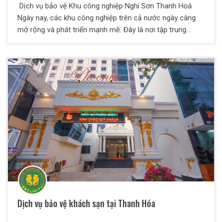
Dịch vụ bảo vệ Khu công nghiệp Nghi Sơn Thanh Hoá
Ngày nay, các khu công nghiệp trên cả nước ngày càng
mở rộng và phát triển mạnh mẽ. Đây là nơi tập trung
nhiều nhà máy, xí nghiệp có quy mô lớn và nhỏ. Vì vậy nhu
cầu sử dụng dịch vụ bảo vệ rất cao. Dịch vụ bảo vệ Khu
công nghiệp cũng được chú trọng hơn để đảm bảo cho
các doanh nghiệp an tâm kinh doanh sản xuất. Công ty
TNHH Dịch vụ bảo vệ Thiên Long Hoàng đã và đang thực
hiện bảo vệ mục tiêu Khu công nghiệp an toàn và hiệu
quả
Dịch vụ bảo vệ khách sạn tại Thanh Hóa