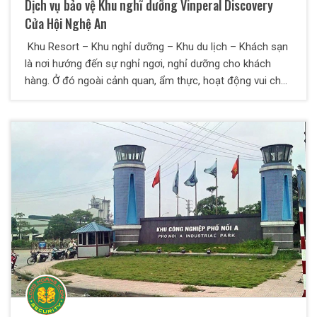
Dịch vụ bảo vệ Khu nghĩ dưỡng Vinperal Discovery
Cửa Hội Nghệ An
Khu Resort – Khu nghỉ dưỡng – Khu du lịch – Khách sạn
là nơi hướng đến sự nghỉ ngơi, nghỉ dưỡng cho khách
hàng. Ở đó ngoài cảnh quan, ẩm thực, hoạt động vui chơi
thì yếu tố an toàn cho Du khách cũng rất quan trọng. Để
đảm bảo an ninh trật tự, an toàn cho Du khách, Ban lãnh
đạo khu Resort, khu nghỉ dưỡng, khu du lịch và khách sạn
sử dụng dịch vụ bảo vệ chuyên nghiệp. Vậy phương án
bảo vệ như nào? Yêu cầu gì với nhân viên bảo vệ? Lưu ý
gì khi sử dụng dịch vụ bảo vệ chuyên nghiệp, Báo giá dịch
vụ bảo vệ chuyên nghiệp. Bảo vệ Thiên Long Hoàng sẽ
trả lời các bạn một cách hợp lý nhất