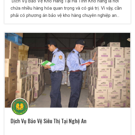
Dịch Vụ Bảo Vệ Kho Hàng Tại Hà Tĩnh Kho hàng là nơi
chứa nhiều hàng hóa quan trọng và có giá trị. Vì vậy, cần
phải có phương án bảo vệ kho hàng chuyên nghiệp an
toàn và tối ưu nhất. Việc quản lý kho hàng không chỉ nằm
ở việc nhập – xuất kho. Mà còn phải đảm bảo được việc
phòng cháy nổ, bảo vệ an toàn, phòng chống trộm cắp,
kiểm soát niêm phong kho một cách nghiêm ngặt nhất.
Vì sao cần thuê dịch vụ bảo vệ kho hàng chuyên nghiệp?
Kho hàng, nhà kho phải cần được kiểm soát chặt chẽ.
Kho hàng là nơi lưu trữ các tài sản của doanh nghiệp,
công ty. Đây là nơi có nhiều người ra vào nên rất khó kiểm
soát. Các thành phần trộm cắp cũng dễ đột nhập để lấy
cắp tài sản. Nhân viên kho hàng cấu kết với kẻ gian bên
ngoài, lẻn vào trộm hàng hóa để mang đi bán hoặc sử
dụng. Nhân viên sắp xếp hàng hóa không cẩn thận, làm
lộn xộn hàng khó kiểm soát. Dễ thất thoát hàng hóa ra
bên ngoài. Ngoài ra, kho hàng cũng là nơi dễ cháy nổ
Dịch Vụ Bảo Vệ Siêu Thị Tại Nghệ An
hoặc mưa ướt, ngập lụt gây hư hại tài sản.