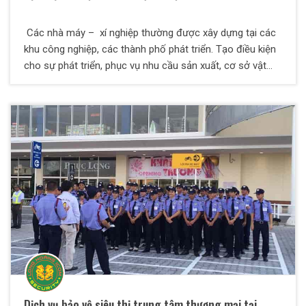
Các nhà máy – xí nghiệp thường được xây dựng tại các
khu công nghiệp, các thành phố phát triển. Tạo điều kiện
cho sự phát triển, phục vụ nhu cầu sản xuất, cơ sở vật
chất đồng thời giải quyết được vấn đề việc làm cho người
lao động. Góp phần vào sự phát triển kinh tế đất nước,
nâng cao đời sống nhân dân. Tuy nhiên bên cạnh sự phát
triển đó cũng phát sinh nhiều tệ nạn xã hội, nhiều công
nhân bị các đối tượng xấu lôi kéo phạm tội. Mục tiêu của
những đối tượng xấu là tài sản hàng hóa của nhà máy,
nhiều đối tượng còn có hành vi xấu xâm nhập vào nhà
máy nhằm phá hoại tài sản, cơ sở vật chất gây ảnh
hưởng tới hoạt động sản xuất của nhà máy. Chính vì thế
mà để duy trì hoạt động sản xuất của nhà máy được diễn
ra bình thường cần phải có một đội ngũ nhân viên bảo vệ,
với những kỹ năng và nghiệp vụ xử lý tình huống chuyên
nghiệp đứng ra đảm trách nhiệm vụ này.
Dịch vụ bảo vệ siêu thị,trung tâm thương mại tại