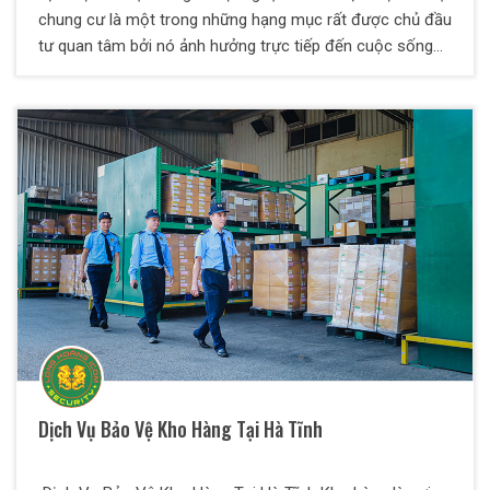
chung cư là một trong những hạng mục rất được chủ đầu
tư quan tâm bởi nó ảnh hưởng trực tiếp đến cuộc sống
của cư dân sinh sống. Vậy, có nên thuê công ty bảo vệ
chuyên nghiệp để bảo vệ cho chung cư không? Khi thuê
chủ đầu tư cần quan tâm những vấn đề gì? Bảo Vệ Thiên
Long Hoàng mời quý vị tham khảo thông tin chi tiết về
dịch vụ bảo vệ chung cư của chúng tôi.
Dịch Vụ Bảo Vệ Kho Hàng Tại Hà Tĩnh