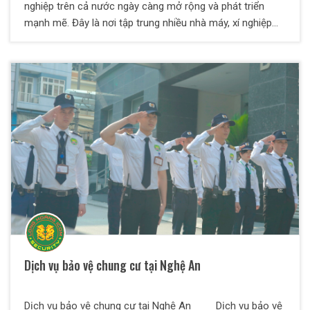
nghiệp trên cả nước ngày càng mở rộng và phát triển
mạnh mẽ. Đây là nơi tập trung nhiều nhà máy, xí nghiệp
có quy mô lớn và nhỏ. Vì vậy nhu cầu sử dụng dịch vụ
bảo vệ rất cao. Dịch vụ bảo vệ Khu công nghiệp cũng
được chú trọng hơn để đảm bảo cho các doanh nghiệp
an tâm kinh doanh sản xuất.
Dịch vụ bảo vệ chung cư tại Nghệ An
Dịch vụ bảo vệ chung cư tại Nghệ An Dịch vụ bảo vệ