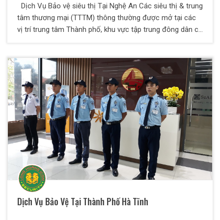
Dịch Vụ Bảo vệ siêu thị Tại Nghệ An Các siêu thị & trung
tâm thương mại (TTTM) thông thường được mở tại các
vị trí trung tâm Thành phố, khu vực tập trung đông dân cư
và tại các trục đường chính có mật độ giao thông đông
đúc. Có lượng khách ra/ vào tham quan mua sắm đông
đúc, đủ mọi thành phần về trình độ văn hóa, chủng tộc và
quốc gia. Hướng đến mục đích duy trì sự ổn định cho mọi
kinh doanh thương mại, đảm bảo công tác an ninh và an
toàn tài sản của doanh nghiệp và khách hàng tham quan
mua sắm tại siêu thị – TTTM. Đồng thời luôn nâng cao uy
tín, năng lực canh tranh, chất lượng dịch vụ phục vụ
khách hàng tốt nhất và khẳng định đẳng cấp thương hiệu.
Các nhà quản lý điều hành luôn tìm kiếm phương án bảo
vệ siêu thị & giải pháp bảo vệ TTTM an toàn hiệu quả và
tốt ưu nhất.rung đông dân cư và tại các trục đường chính
có mật độ giao thông đông đúc. Có lượng khách ra/ vào
tham quan mua sắm đông đúc, đủ mọi thành phần về
Dịch Vụ Bảo Vệ Tại Thành Phố Hà Tĩnh
trình độ văn hóa, chủng tộc và quốc gia. Hướng đến mục
đích duy trì sự ổn định cho mọi kinh doanh thương mại,