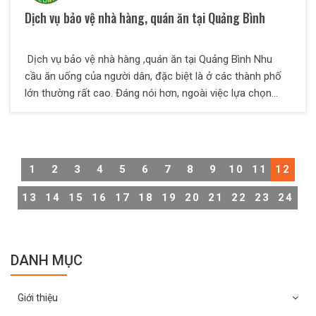
Dịch vụ bảo vệ nhà hàng, quán ăn tại Quảng Bình
Dịch vụ bảo vệ nhà hàng ,quán ăn tại Quảng Bình Nhu
cầu ăn uống của người dân, đặc biệt là ở các thành phố
lớn thường rất cao. Đáng nói hơn, ngoài việc lựa chọn
những nhà hàng ngon, chất lượng nhiều thực khách cũng
rất coi trọng vấn đề an toàn, an ninh tại nhà hàng. Bởi vậy
sự hiện diện của lực lượng bảo vệ chuyên nghiệp là vô
cùng cần thiết. Nắm bắt được nhu cầu đó, công ty bảo vệ
1
2
3
4
5
6
7
8
9
10
11
12
Thiên Long Hoàng cung cấp dịch vụ bảo vệ nhà hàng
quán ăn chuyên nghiệp hàng đầu hiện nay.
13
14
15
16
17
18
19
20
21
22
23
24
DANH MỤC
Giới thiệu