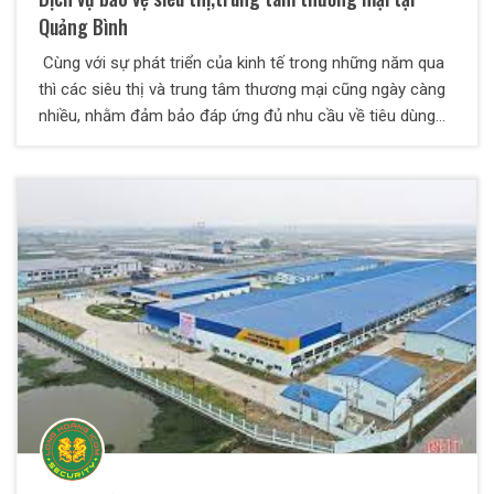
Quảng Bình
Cùng với sự phát triển của kinh tế trong những năm qua
thì các siêu thị và trung tâm thương mại cũng ngày càng
nhiều, nhằm đảm bảo đáp ứng đủ nhu cầu về tiêu dùng
của người dân. Để có thể đảm bảo an ninh, an toàn, giảm
thiểu các sự cố không mong muốn, hoặc xử lý kịp thời
các sự cố thì không thể không nhắc đến tầm quan trọng
của những nhân viên bảo vệ siêu thị. Công ty TNHH Dịch
vụ bảo vệ Thiên Long Hoàng chuyên cung cấp bảo vệ -
vệ sĩ cho tất cả các mục tiêu trên cả nước