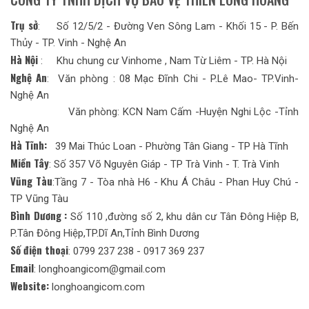
Trụ sở
: Số 12/5/2 - Đường Ven Sông Lam - Khối 15 - P. Bến
Thủy - TP. Vinh - Nghệ An
Hà Nội
: Khu chung cư Vinhome , Nam Từ Liêm - TP. Hà Nội
Nghệ An
: Văn phòng : 08 Mạc Đĩnh Chi - P.Lê Mao- TP.Vinh-
Nghệ An
Văn phòng: KCN Nam Cấm -Huyện Nghi Lộc -Tỉnh
Nghệ An
Hà Tĩnh:
39 Mai Thúc Loan - Phường Tân Giang - TP Hà Tĩnh
Miền Tây
: Số 357 Võ Nguyên Giáp - TP Trà Vinh - T. Trà Vinh
Vũng Tàu
:Tầng 7 - Tòa nhà H6 - Khu Á Châu - Phan Huy Chú -
TP Vũng Tàu
Bình Dương :
Số 110 ,đường số 2, khu dân cư Tân Đông Hiệp B,
P.Tân Đông Hiệp,TP.Dĩ An,Tỉnh Bình Dương
Số điện thoại
: 0799 237 238 - 0917 369 237
Email
: longhoangicom@gmail.com
Website:
longhoangicom.com