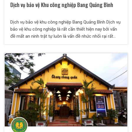
Dịch vụ bảo vệ Khu công nghiệp Bang Quảng Bình
Dịch vụ bảo vệ khu công nghiệp Bang Quảng Bình Dịch vụ
bảo vệ khu công nghiệp là rất cần thiết hiện nay bởi vấn
đề mất an ninh trật tự luôn là vấn đề nhức nhối rại rất
nhiều khu công nghiệp, khu chế xuất, cụm công nghiệp.
Chính bởi vậy, nhu cầu đảm bảo an toàn, an ninh trật tự
cho khu công nghiệp trước những mỗi nguy hại từ bên
trong và bên ngoài rất cao. Vậy, nên chọn công ty bảo vệ
khu công nghiệp nào, uy tín và chất lượng?