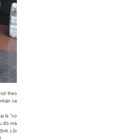
phút theo
ì nhận ca
ại là “có
âu đó mà
định. Lỗi
!