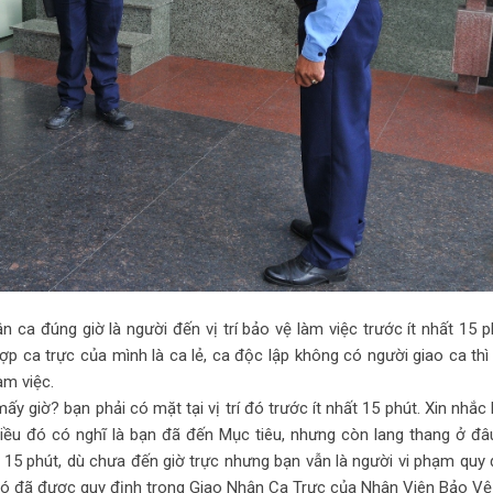
n ca đúng giờ là người đến vị trí bảo vệ làm việc trước ít nhất 15 
hợp ca trực của mình là ca lẻ, ca độc lập không có người giao ca th
àm việc.
y giờ? bạn phải có mặt tại vị trí đó trước ít nhất 15 phút. Xin nhắc l
. Điều đó có nghĩ là bạn đã đến Mục tiêu, nhưng còn lang thang ở đ
n 15 phút, dù chưa đến giờ trực nhưng bạn vẫn là người vi phạm quy 
. Nó đã được quy định trong Giao Nhận Ca Trực của Nhân Viên Bảo Vệ