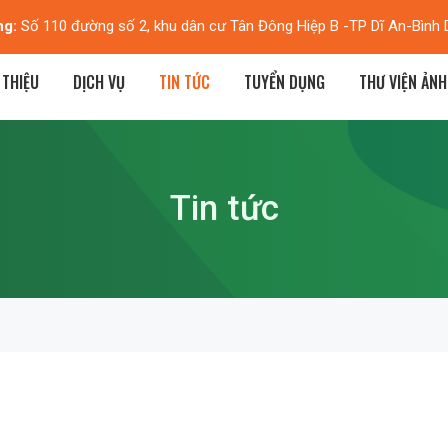
ng:
Số 110 đường số 2, khu dân cư Tân Đông Hiệp B -TP Dĩ An-Bình
 THIỆU
DỊCH VỤ
TIN TỨC
TUYỂN DỤNG
THƯ VIỆN ẢNH
Tin tức