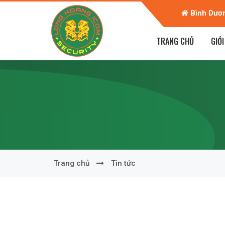
 Khu Á Châu - Phan Huy Chú - TP Vĩnh Tàu
Bình Dươ
TRANG CHỦ
GIỚI
Trang chủ
Tin tức