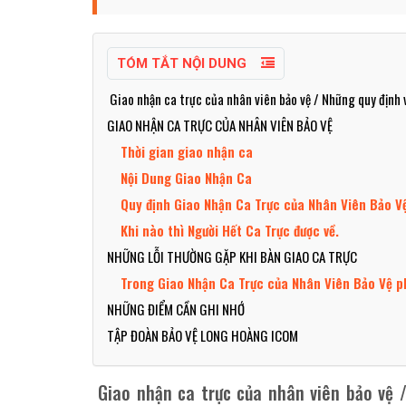
TÓM TẮT NỘI DUNG
Giao nhận ca trực của nhân viên bảo vệ / Những quy định
GIAO NHẬN CA TRỰC CỦA NHÂN VIÊN BẢO VỆ
Thời gian giao nhận ca
Nội Dung Giao Nhận Ca
Quy định Giao Nhận Ca Trực của Nhân Viên Bảo 
Khi nào thì Người Hết Ca Trực được về.
NHỮNG LỖI THƯỜNG GẶP KHI BÀN GIAO CA TRỰC
Trong Giao Nhận Ca Trực của Nhân Viên Bảo Vệ ph
NHỮNG ĐIỂM CẦN GHI NHỚ
TẬP ĐOÀN BẢO VỆ LONG HOÀNG ICOM
Giao nhận ca trực của nhân viên bảo vệ 