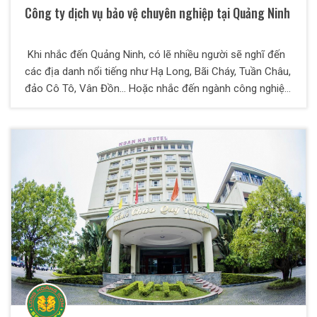
Công ty dịch vụ bảo vệ chuyên nghiệp tại Quảng Ninh
Khi nhắc đến Quảng Ninh, có lẽ nhiều người sẽ nghĩ đến
các địa danh nổi tiếng như Hạ Long, Bãi Cháy, Tuần Châu,
đảo Cô Tô, Vân Đồn… Hoặc nhắc đến ngành công nghiệp
khai thác than nổi tiếng. Tuy nhiên, trong nhiều năm qua,
tại Quảng Ninh, không chỉ các ngành du lịch phát triển
nhanh. Bên cạnh đó các công ty bảo vệ chuyên nghiệp
Quảng Ninh cũng có sự phát triển mạnh mẽ.