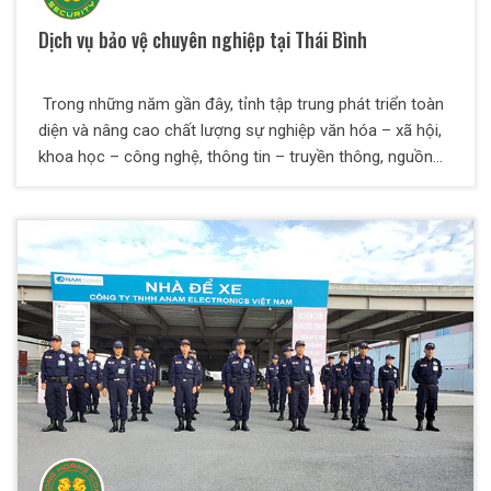
Dịch vụ bảo vệ chuyên nghiệp tại Thái Bình
Trong những năm gần đây, tỉnh tập trung phát triển toàn
diện và nâng cao chất lượng sự nghiệp văn hóa – xã hội,
khoa học – công nghệ, thông tin – truyền thông, nguồn
nhân lực chất lượng cao. Vì vậy, vấn đề an ninh luôn là
một trong những vấn đề bức bách đối với các tổ chức,
doanh nghiệp, hộ kinh doanh. Dịch vụ bảo vệ chuyên
nghiệp tại Thái Bình ra đời là để giải quyết nối lo cho các
tổ chức, doanh nghiệp trong và ngoài nước