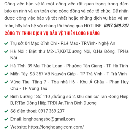
Công việc bảo vệ là một công việc rất quan trọng trong đảm
bảo an ninh và an toàn cho cộng đồng và các tổ chức. Để nhận
được công việc bảo vệ tốt nhất hoặc những dịch vụ bảo vệ an
0917.369.237
toàn, hãy liên hệ với chúng tôi thông qua HOTLINE:
CÔNG TY TNHH DỊCH VỤ BẢO VỆ THIÊN LONG HOÀNG
Trụ sở: 04 Mạc Đĩnh Chi - P.Lê Mao- TP.Vinh- Nghệ An
Hà Nội : Biệt thư M2-L7,KĐT,Dương Nội, Q.Hà Đông, TP.Hà
Nội
Hà Tĩnh: 39 Mai Thúc Loan - Phường Tân Giang - TP Hà Tĩnh
Miền Tây: Số 357 Võ Nguyên Giáp - TP Trà Vinh - T. Trà Vinh
Vũng Tàu: Tầng 7 - Tòa nhà H6 - Khu Á Châu - Phan Huy
Chú - TP Vũng Tàu
Bình Dương : Số 110 ,đường số 2, khu dân cư Tân Đông Hiệp
B, P.Tân Đông Hiệp,TP.Dĩ An,Tỉnh Bình Dương
Số điện thoại: 0917 369 237
Email: longhoangsbc@gmail.com
Website: https://longhoangicom.com/