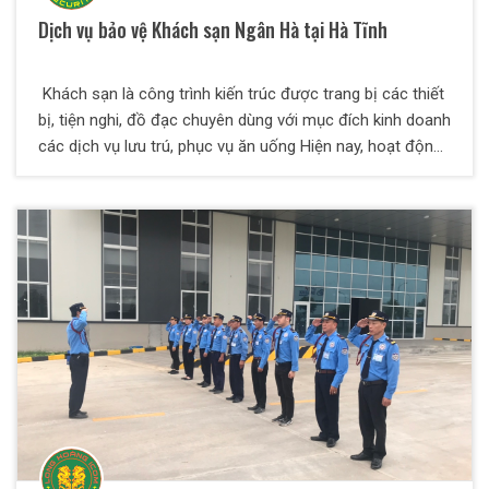
Dịch vụ bảo vệ Khách sạn Ngân Hà tại Hà Tĩnh
Khách sạn là công trình kiến trúc được trang bị các thiết
bị, tiện nghi, đồ đạc chuyên dùng với mục đích kinh doanh
các dịch vụ lưu trú, phục vụ ăn uống Hiện nay, hoạt động
kinh doanh khách sạn không ngừng được mở rộng và đa
dạng hoá. Ngoài dịch vụ chính là lưu trú, các khách sạn
còn cung cấp thêm nhiều dịch vụ khách như tổ chức hội
nghị, lưu trú, cung cấp dịch vụ vui chơi, giải trí, thư
giãn....Do đó tình trang an ninh cân được đảm bảo . Được
sự tin tưởng của lãnh đaọ Khách sạn Ngân Hà tại Hà Tĩnh
. Công Ty Dịch vụ bảo vệ chuyên nghiệp Long Hoàng
ICOM sẽ đảm bảo an toàn cho toàn bộ khách sạn.