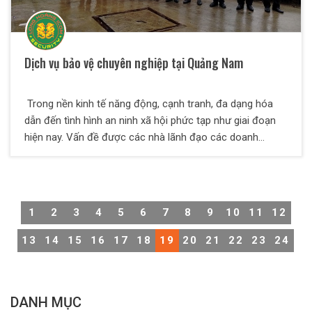
Dịch vụ bảo vệ chuyên nghiệp tại Quảng Nam
Trong nền kinh tế năng động, cạnh tranh, đa dạng hóa
dẫn đến tình hình an ninh xã hội phức tạp như giai đoạn
hiện nay. Vấn đề được các nhà lãnh đạo các doanh
nghiệp quan tâm là làm sao đảm bảo được an toàn – an
ninh trật tự trong hoạt động sản xuất kinh doanh. Do vậy
việc trang bị một lực lượng bảo vệ – vệ sỹ chuyên nghiệp
là điều tất yếu và không thể thiếu được của bất kỳ doanh
1
2
3
4
5
6
7
8
9
10
11
12
nghiệp nào. Đứng trước thực tại đó, Dịch vụ bảo vệ
chuyên nghiệp tại Quảng Nam ra đời nhằm đáp ứng nhu
13
14
15
16
17
18
19
20
21
22
23
24
cầu nêu trên, Công ty chúng tôi được các cơ quan chức
năng cấp phép hoạt động kinh doanh cung cấp Dịch vụ
bảo vệ chuyên nghiệp
DANH MỤC