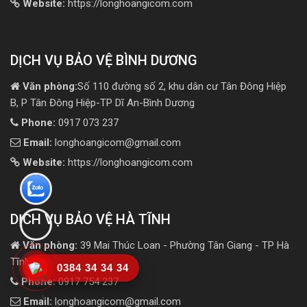
Website:
https://longhoangicom.com
DỊCH VỤ BẢO VỆ BÌNH DƯƠNG
Văn phòng:
Số 110 đường số 2, khu dân cư Tân Đông Hiệp
B, P Tân Đông Hiệp-TP Dĩ An-Bình Dương
Phone:
0917 073 237
Email:
longhoangicom@gmail.com
Website:
https://longhoangicom.com
DỊCH VỤ BẢO VỆ HÀ TĨNH
Văn phòng:
39 Mai Thúc Loan - Phường Tân Giang - TP Hà
Tĩnh
0384 34 34 34
Phone:
0917 754 237
Email:
longhoangicom@gmail.com