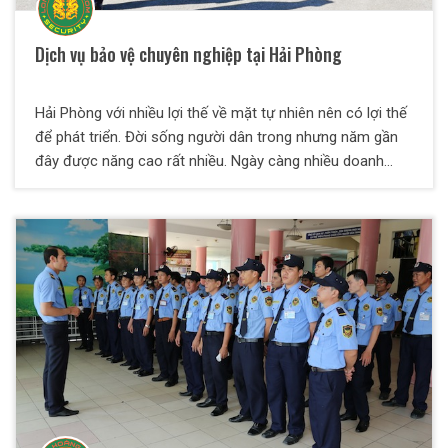
Dịch vụ bảo vệ chuyên nghiệp tại Hải Phòng
Hải Phòng với nhiều lợi thế về mặt tự nhiên nên có lợi thế
để phát triển. Đời sống người dân trong nhưng năm gần
đây được năng cao rất nhiều. Ngày càng nhiều doanh
nghiệp được hình thành. Hải Phòng có rất nhiều khu công
nghiệp lớn nhỏ khác nhau. Có nhiều công ty và nhà máy
thì tạo điều kiện phát triển về kinh tế cho Hải Phòng.
Nhưng bên cạnh đó cũng có mặt trái về các tệ nạn xã
hội, trộm cắp diễn ra nhiều bên trong khu công nghiệp.
Rất khó kiểm soát được hoạt động đảm bảo an toàn cho
người và tài sản bên trong. Nhiều đối tượng lợi dụng sơ
hở để tiến hành các hành vi vi phạm khác nhau. Dịch vụ
bảo vệ chuyên nghiệp tại Hải Phòng ra đời là như vậy.