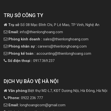
TRỤ SỞ CÔNG TY
Trụ sở
Số 08 Mạc Đĩnh Chi, P Lê Mao, TP Vinh, Nghệ An
Email:
info@thienlonghoang.com
Phòng kinh doanh :
sales@thienlonghoang.com
Phòng nhân sự :
careers@thienlonghoang.com
Phòng kế toán :
accounting@thienlonghoang.com
Số điện thoại :
0917.369.237
DỊCH VỤ BẢO VỆ HÀ NỘI
Văn phòng:
Biệt thự M2-L7, KĐT Dương Nội, Hà Đông, Hà Nội
Phone:
0922 236 777
Email:
longhoangicom@gmail.com