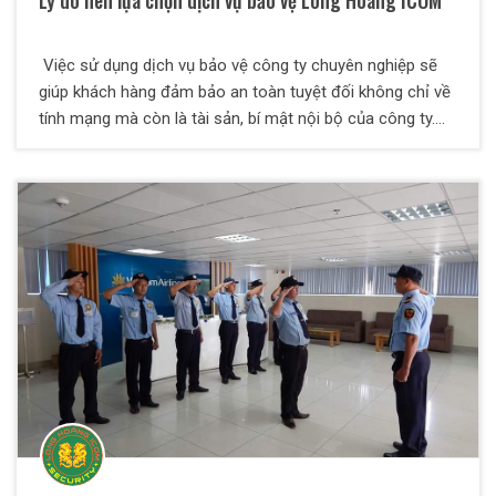
Lý do nên lựa chọn dịch vụ bảo vệ Long Hoàng ICOM
Việc sử dụng dịch vụ bảo vệ công ty chuyên nghiệp sẽ
giúp khách hàng đảm bảo an toàn tuyệt đối không chỉ về
tính mạng mà còn là tài sản, bí mật nội bộ của công ty.
Khách hàng đang sử dụng bảo vệ nội bộ hoặc bảo vệ từ
công ty khác cung cấp mà không mang lại hiệu quả, chất
lượng như mong muốn? Khách hàng bối rối không biết
lựa chọn dịch vụ bảo vệ công ty nào mới đáp ứng đủ
những tiêu chuẩn về an toàn, bảo mật lẫn chi phí hợp lý?