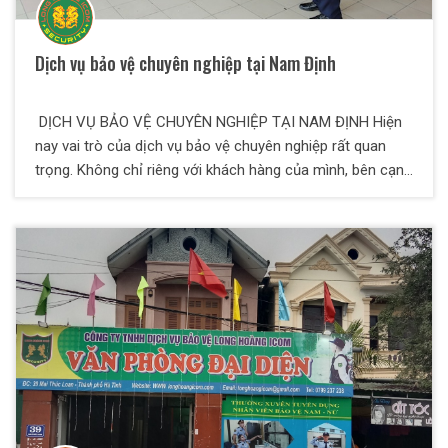
Dịch vụ bảo vệ chuyên nghiệp tại Nam Định
DỊCH VỤ BẢO VỆ CHUYÊN NGHIỆP TẠI NAM ĐỊNH Hiện
nay vai trò của dịch vụ bảo vệ chuyên nghiệp rất quan
trọng. Không chỉ riêng với khách hàng của mình, bên cạnh
đó góp phần vào việc bảo vệ cho cộng đồng. Nam Định
hiện nay đang phát triển mạnh về kinh tế, từ thành thị tới
nông thôn. Khi phát triển về kinh tế thì mặt trái sẽ có
nhiều hệ lụy xã hội hơn. An ninh sẽ phức tạp hơn nhiều.
Để Giải quyết vấn đề về an ninh, trật tự thì các dịch vụ
bảo vệ chuyên nghiệp tại Nam Định cũng phất triển.
Nhằm mang lại một sự an toàn phát triển kinh tế, đời
sống nâng cao hơn.