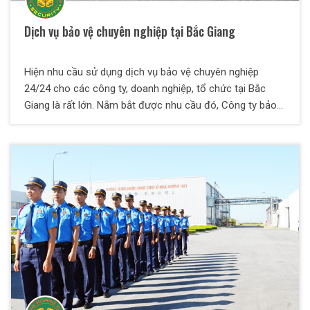
Dịch vụ bảo vệ chuyên nghiệp tại Bắc Giang
Hiện nhu cầu sử dụng dịch vụ bảo vệ chuyên nghiệp
24/24 cho các công ty, doanh nghiệp, tổ chức tại Bắc
Giang là rất lớn. Nắm bắt được nhu cầu đó, Công ty bảo
vệ Long Hoàng ICOM đã và đang tập trung phát triển, mở
rộng mạng lưới dịch vụ tại đây. Công ty Dịch vụ bảo vệ
Long Hoàng ICOM tại Bắc Giang hiện là đối tác cung cấp
dịch vụ bảo vệ uy tín cho nhiều tập đoàn, công ty lớn
trong và ngoài nước tại Bắc Giang đã và đang được
khách hàng đánh giá cao.