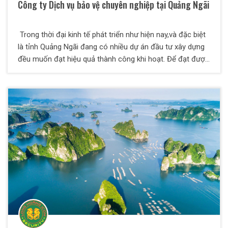
Công ty Dịch vụ bảo vệ chuyên nghiệp tại Quảng Ngãi
Trong thời đại kinh tế phát triển như hiện nay,và đặc biệt
là tỉnh Quảng Ngãi đang có nhiều dự án đầu tư xây dựng
đều muốn đạt hiệu quả thành công khi hoạt. Để đạt được
hiệu quả tốt nhất đó thì điều không thể thiếu là sự bình
yên trong hoạt động kinh doanh sản xuất, hãy để Dịch vụ
bảo vệ Long Hoàng ICOM tại Quảng Ngãi của chúng tôi
bảo đảm an toàn tuyệt đối những vấn đề đó cho bạn.