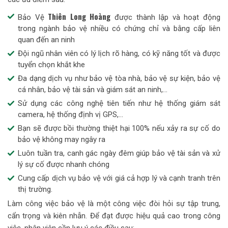
Thiên Long Hoàng
Bảo Vệ
được thành lập và hoạt động
trong ngành bảo vệ nhiều có chứng chỉ và bằng cấp liên
quan đến an ninh
Đội ngũ nhân viên có lý lịch rõ hàng, có kỹ năng tốt và được
tuyển chọn khắt khe
Đa dạng dịch vụ như bảo vệ tòa nhà, bảo vệ sự kiện, bảo vệ
cá nhân, bảo vệ tài sản và giám sát an ninh,...
Sử dụng các công nghệ tiên tiến như hệ thống giám sát
camera, hệ thống định vị GPS,...
Bạn sẽ được bồi thường thiệt hại 100% nếu xảy ra sự cố do
bảo vệ không may ngây ra
Luôn tuần tra, canh gác ngày đêm giúp bảo vệ tài sản và xử
lý sự cố được nhanh chóng
Cung cấp dịch vụ bảo vệ với giá cả hợp lý và cạnh tranh trên
thị trường.
Làm công việc bảo vệ là một công việc đòi hỏi sự tập trung,
cẩn trọng và kiên nhẫn. Để đạt được hiệu quả cao trong công
việc, nhân viên cần lưu ý các điều sau: