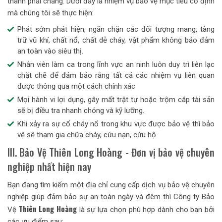
thành phải chăng. Dưới đây là nhiệm vụ bảo vệ mục tiêu cố định
mà chúng tôi sẽ thực hiện:
Phát sớm phát hiện, ngăn chặn các đối tượng mang, tàng
trữ vũ khí, chất nổ, chất dễ cháy, vật phẩm không bảo đảm
an toàn vào siêu thị.
Nhân viên làm ca trong lĩnh vực an ninh luôn duy trì liên lạc
chặt chẽ để đảm bảo rằng tất cả các nhiệm vụ liên quan
được thông qua một cách chính xác
Mọi hành vi lợi dụng, gây mất trật tự hoặc trộm cắp tài sản
sẽ bị điều tra nhanh chóng và kỹ lưỡng.
Khi xảy ra sự cố cháy nổ trong khu vực được bảo vệ thì bảo
vệ sẽ tham gia chữa cháy, cứu nạn, cứu hộ
III. Bảo Vệ Thiên Long Hoàng - Đơn vị bảo vệ chuyên
nghiệp nhất hiện nay
Bạn đang tìm kiếm một địa chỉ cung cấp dịch vụ bảo vệ chuyên
nghiệp giúp đảm bảo sự an toàn ngày và đêm thì Công ty Bảo
Thiên Long Hoàng
Vệ
là sự lựa chọn phù hợp dành cho bạn bởi
các ưu điểm sau: