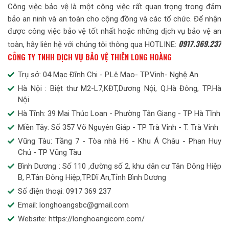
Công việc bảo vệ là một công việc rất quan trọng trong đảm
bảo an ninh và an toàn cho cộng đồng và các tổ chức. Để nhận
được công việc bảo vệ tốt nhất hoặc những dịch vụ bảo vệ an
0917.369.237
toàn, hãy liên hệ với chúng tôi thông qua HOTLINE:
CÔNG TY TNHH DỊCH VỤ BẢO VỆ THIÊN LONG HOÀNG
Trụ sở: 04 Mạc Đĩnh Chi - P.Lê Mao- TP.Vinh- Nghệ An
Hà Nội : Biệt thư M2-L7,KĐT,Dương Nội, Q.Hà Đông, TP.Hà
Nội
Hà Tĩnh: 39 Mai Thúc Loan - Phường Tân Giang - TP Hà Tĩnh
Miền Tây: Số 357 Võ Nguyên Giáp - TP Trà Vinh - T. Trà Vinh
Vũng Tàu: Tầng 7 - Tòa nhà H6 - Khu Á Châu - Phan Huy
Chú - TP Vũng Tàu
Bình Dương : Số 110 ,đường số 2, khu dân cư Tân Đông Hiệp
B, P.Tân Đông Hiệp,TP.Dĩ An,Tỉnh Bình Dương
Số điện thoại: 0917 369 237
Email: longhoangsbc@gmail.com
Website: https://longhoangicom.com/