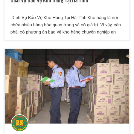
Dịch Vụ Bảo Vệ Kho Hàng Tại Hà Tĩnh
Dịch Vụ Bảo Vệ Kho Hàng Tại Hà Tĩnh Kho hàng là nơi
chứa nhiều hàng hóa quan trọng và có giá trị. Vì vậy, cần
phải có phương án bảo vệ kho hàng chuyên nghiệp an
toàn và tối ưu nhất. Việc quản lý kho hàng không chỉ nằm
ở việc nhập – xuất kho. Mà còn phải đảm bảo được việc
phòng cháy nổ, bảo vệ an toàn, phòng chống trộm cắp,
kiểm soát niêm phong kho một cách nghiêm ngặt nhất.
Vì sao cần thuê dịch vụ bảo vệ kho hàng chuyên nghiệp?
Kho hàng, nhà kho phải cần được kiểm soát chặt chẽ.
Kho hàng là nơi lưu trữ các tài sản của doanh nghiệp,
công ty. Đây là nơi có nhiều người ra vào nên rất khó kiểm
soát. Các thành phần trộm cắp cũng dễ đột nhập để lấy
cắp tài sản. Nhân viên kho hàng cấu kết với kẻ gian bên
ngoài, lẻn vào trộm hàng hóa để mang đi bán hoặc sử
dụng. Nhân viên sắp xếp hàng hóa không cẩn thận, làm
lộn xộn hàng khó kiểm soát. Dễ thất thoát hàng hóa ra
bên ngoài. Ngoài ra, kho hàng cũng là nơi dễ cháy nổ