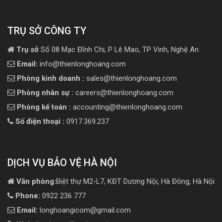
TRỤ SỞ CÔNG TY
Trụ sở
Số 08 Mạc Đĩnh Chi, P Lê Mao, TP Vinh, Nghệ An
Email:
info@thienlonghoang.com
Phòng kinh doanh :
sales@thienlonghoang.com
Phòng nhân sự :
careers@thienlonghoang.com
Phòng kế toán :
accounting@thienlonghoang.com
Số điện thoại :
0917.369.237
DỊCH VỤ BẢO VỆ HÀ NỘI
Văn phòng:
Biệt thự M2-L7, KĐT Dương Nội, Hà Đông, Hà Nội
Phone:
0922 236 777
Email:
longhoangicom@gmail.com