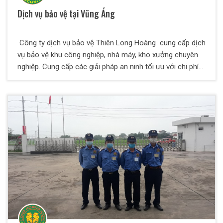
Dịch vụ bảo vệ tại Vũng Áng
Công ty dịch vụ bảo vệ Thiên Long Hoàng cung cấp dịch
vụ bảo vệ khu công nghiệp, nhà máy, kho xưởng chuyên
nghiệp. Cung cấp các giải pháp an ninh tối ưu với chi phí
thấp nhất. Nhân viên chính quy, tác phòng chuyên nghiệp.
Đặc điểm chung của các nhà máy, xí nghiệp, kho hàng là
thường tập trung trong các khu công nghiệp, các tỉnh
thành phố có nền kinh tế phát triển. Điều này đã tạo điều
kiện cho sự phát triển, đáp ứng đồng bộ các yêu cầu sản
xuất, cơ sở hạ tầng, thuế quan. Tuy nhiên, các nhà máy
luôn đứng trước nguy cơ mất an ninh trật tự bởi các tệ
nạn xã hội, sự lôi kéo công nhân phạm tội của các phần
tử trộm cắp tài sản hàng hóa của nhà máy. Bên cạnh đó
còn có sự xâm nhập từ những đối tượng bên ngoài với
mục đích trộm cắp hoặc phá hoại tài sản, máy móc gây
ảnh hưởng xấu tới hoạt động sản xuất của nhà máy. Để
đảm bảo cho quá trình hoạt động sản xuất của nhà máy