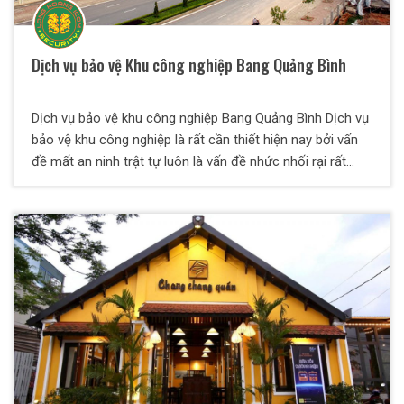
Dịch vụ bảo vệ Khu công nghiệp Bang Quảng Bình
Dịch vụ bảo vệ khu công nghiệp Bang Quảng Bình Dịch vụ
bảo vệ khu công nghiệp là rất cần thiết hiện nay bởi vấn
đề mất an ninh trật tự luôn là vấn đề nhức nhối rại rất
nhiều khu công nghiệp, khu chế xuất, cụm công nghiệp.
Chính bởi vậy, nhu cầu đảm bảo an toàn, an ninh trật tự
cho khu công nghiệp trước những mỗi nguy hại từ bên
trong và bên ngoài rất cao. Vậy, nên chọn công ty bảo vệ
khu công nghiệp nào, uy tín và chất lượng?