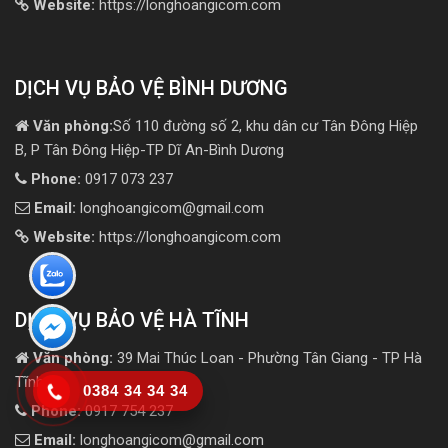
Website:
https://longhoangicom.com
DỊCH VỤ BẢO VỆ BÌNH DƯƠNG
Văn phòng:
Số 110 đường số 2, khu dân cư Tân Đông Hiệp
B, P Tân Đông Hiệp-TP Dĩ An-Bình Dương
Phone:
0917 073 237
Email:
longhoangicom@gmail.com
Website:
https://longhoangicom.com
DỊCH VỤ BẢO VỆ HÀ TĨNH
Văn phòng:
39 Mai Thúc Loan - Phường Tân Giang - TP Hà
Tĩnh
0384 34 34 34
Phone:
0917 754 237
Email:
longhoangicom@gmail.com