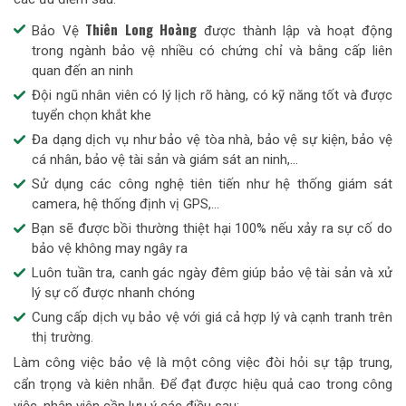
Thiên Long Hoàng
Bảo Vệ
được thành lập và hoạt động
trong ngành bảo vệ nhiều có chứng chỉ và bằng cấp liên
quan đến an ninh
Đội ngũ nhân viên có lý lịch rõ hàng, có kỹ năng tốt và được
tuyển chọn khắt khe
Đa dạng dịch vụ như bảo vệ tòa nhà, bảo vệ sự kiện, bảo vệ
cá nhân, bảo vệ tài sản và giám sát an ninh,...
Sử dụng các công nghệ tiên tiến như hệ thống giám sát
camera, hệ thống định vị GPS,...
Bạn sẽ được bồi thường thiệt hại 100% nếu xảy ra sự cố do
bảo vệ không may ngây ra
Luôn tuần tra, canh gác ngày đêm giúp bảo vệ tài sản và xử
lý sự cố được nhanh chóng
Cung cấp dịch vụ bảo vệ với giá cả hợp lý và cạnh tranh trên
thị trường.
Làm công việc bảo vệ là một công việc đòi hỏi sự tập trung,
cẩn trọng và kiên nhẫn. Để đạt được hiệu quả cao trong công
việc, nhân viên cần lưu ý các điều sau: