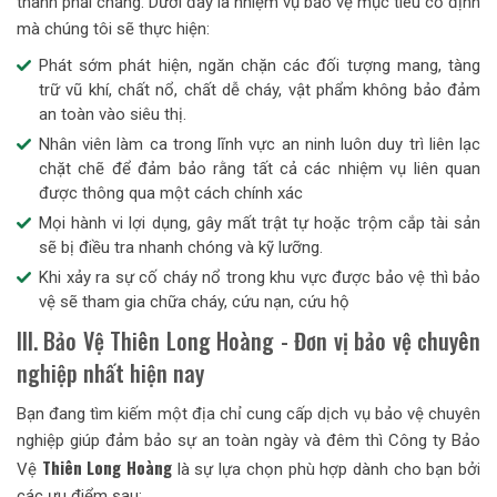
thành phải chăng. Dưới đây là nhiệm vụ bảo vệ mục tiêu cố định
mà chúng tôi sẽ thực hiện:
Phát sớm phát hiện, ngăn chặn các đối tượng mang, tàng
trữ vũ khí, chất nổ, chất dễ cháy, vật phẩm không bảo đảm
an toàn vào siêu thị.
Nhân viên làm ca trong lĩnh vực an ninh luôn duy trì liên lạc
chặt chẽ để đảm bảo rằng tất cả các nhiệm vụ liên quan
được thông qua một cách chính xác
Mọi hành vi lợi dụng, gây mất trật tự hoặc trộm cắp tài sản
sẽ bị điều tra nhanh chóng và kỹ lưỡng.
Khi xảy ra sự cố cháy nổ trong khu vực được bảo vệ thì bảo
vệ sẽ tham gia chữa cháy, cứu nạn, cứu hộ
III. Bảo Vệ Thiên Long Hoàng - Đơn vị bảo vệ chuyên
nghiệp nhất hiện nay
Bạn đang tìm kiếm một địa chỉ cung cấp dịch vụ bảo vệ chuyên
nghiệp giúp đảm bảo sự an toàn ngày và đêm thì Công ty Bảo
Thiên Long Hoàng
Vệ
là sự lựa chọn phù hợp dành cho bạn bởi
các ưu điểm sau: