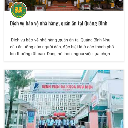
Dịch vụ bảo vệ nhà hàng, quán ăn tại Quảng Bình
Dịch vụ bảo vệ nhà hàng ,quán ăn tại Quảng Bình Nhu
cầu ăn uống của người dân, đặc biệt là ở các thành phố
lớn thường rất cao. Đáng nói hơn, ngoài việc lựa chọn
những nhà hàng ngon, chất lượng nhiều thực khách cũng
rất coi trọng vấn đề an toàn, an ninh tại nhà hàng. Bởi vậy
sự hiện diện của lực lượng bảo vệ chuyên nghiệp là vô
cùng cần thiết. Nắm bắt được nhu cầu đó, công ty bảo vệ
Thiên Long Hoàng cung cấp dịch vụ bảo vệ nhà hàng
quán ăn chuyên nghiệp hàng đầu hiện nay.