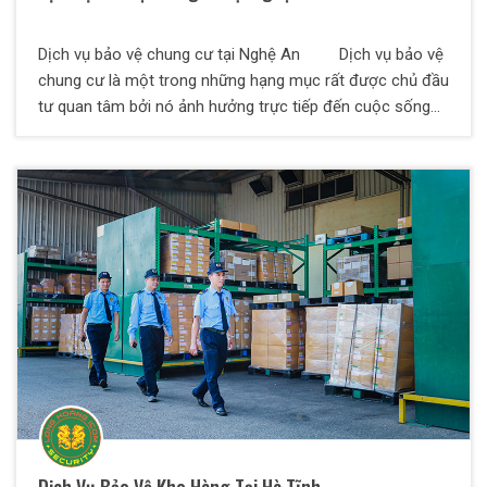
Dịch vụ bảo vệ chung cư tại Nghệ An Dịch vụ bảo vệ
chung cư là một trong những hạng mục rất được chủ đầu
tư quan tâm bởi nó ảnh hưởng trực tiếp đến cuộc sống
của cư dân sinh sống. Vậy, có nên thuê công ty bảo vệ
chuyên nghiệp để bảo vệ cho chung cư không? Khi thuê
chủ đầu tư cần quan tâm những vấn đề gì? Bảo Vệ Thiên
Long Hoàng mời quý vị tham khảo thông tin chi tiết về
dịch vụ bảo vệ chung cư của chúng tôi.