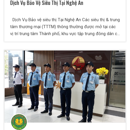
Dịch Vụ Bảo Vệ Siêu Thị Tại Nghệ An
hoặc mưa ướt, ngập lụt gây hư hại tài sản.
Dịch Vụ Bảo vệ siêu thị Tại Nghệ An Các siêu thị & trung
tâm thương mại (TTTM) thông thường được mở tại các
vị trí trung tâm Thành phố, khu vực tập trung đông dân cư
và tại các trục đường chính có mật độ giao thông đông
đúc. Có lượng khách ra/ vào tham quan mua sắm đông
đúc, đủ mọi thành phần về trình độ văn hóa, chủng tộc và
quốc gia. Hướng đến mục đích duy trì sự ổn định cho mọi
kinh doanh thương mại, đảm bảo công tác an ninh và an
toàn tài sản của doanh nghiệp và khách hàng tham quan
mua sắm tại siêu thị – TTTM. Đồng thời luôn nâng cao uy
tín, năng lực canh tranh, chất lượng dịch vụ phục vụ
khách hàng tốt nhất và khẳng định đẳng cấp thương hiệu.
Các nhà quản lý điều hành luôn tìm kiếm phương án bảo
vệ siêu thị & giải pháp bảo vệ TTTM an toàn hiệu quả và
tốt ưu nhất.rung đông dân cư và tại các trục đường chính
có mật độ giao thông đông đúc. Có lượng khách ra/ vào