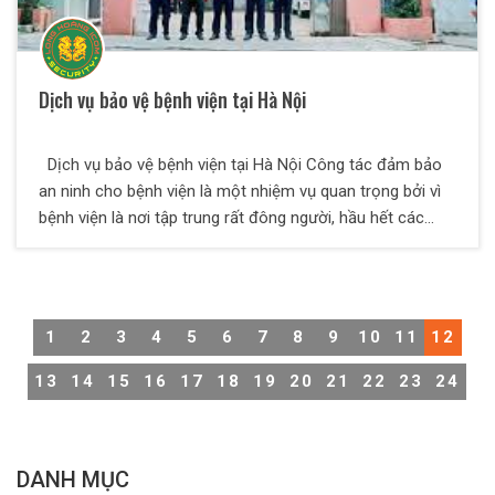
Dịch vụ bảo vệ bệnh viện tại Hà Nội
Dịch vụ bảo vệ bệnh viện tại Hà Nội Công tác đảm bảo
an ninh cho bệnh viện là một nhiệm vụ quan trọng bởi vì
bệnh viện là nơi tập trung rất đông người, hầu hết các
bệnh viện luôn ở trong tình trạng quá tải vì quá đông bệnh
nhân và người nhà bệnh nhân. Không giống như ở trường
học, cơ quan, nhà hàng nhân viên bảo vệ không cần phải
hỗ trợ mọi người. Ở bệnh viện, nhân viên bảo vệ ngoài
1
2
3
4
5
6
7
8
9
10
11
12
việc đảm bảo an ninh còn có nhiệm vụ hỗ trợ các bệnh
nhân và xe cứu thương.
13
14
15
16
17
18
19
20
21
22
23
24
DANH MỤC