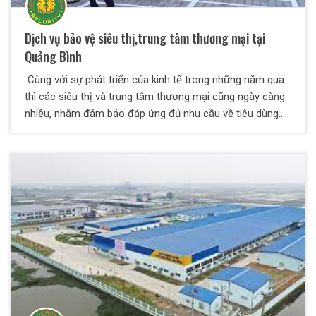
nghiệp đứng ra đảm trách nhiệm vụ này.
Dịch vụ bảo vệ siêu thị,trung tâm thương mại tại
Quảng Bình
Cùng với sự phát triển của kinh tế trong những năm qua
thì các siêu thị và trung tâm thương mại cũng ngày càng
nhiều, nhằm đảm bảo đáp ứng đủ nhu cầu về tiêu dùng
của người dân. Để có thể đảm bảo an ninh, an toàn, giảm
thiểu các sự cố không mong muốn, hoặc xử lý kịp thời
các sự cố thì không thể không nhắc đến tầm quan trọng
của những nhân viên bảo vệ siêu thị. Công ty TNHH Dịch
vụ bảo vệ Thiên Long Hoàng chuyên cung cấp bảo vệ -
vệ sĩ cho tất cả các mục tiêu trên cả nước