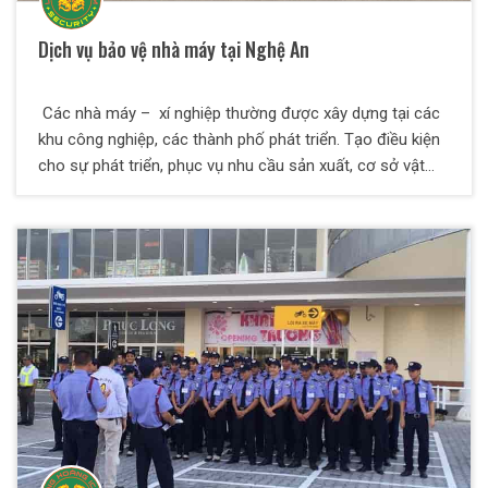
Dịch vụ bảo vệ nhà máy tại Nghệ An
Các nhà máy – xí nghiệp thường được xây dựng tại các
khu công nghiệp, các thành phố phát triển. Tạo điều kiện
cho sự phát triển, phục vụ nhu cầu sản xuất, cơ sở vật
chất đồng thời giải quyết được vấn đề việc làm cho người
lao động. Góp phần vào sự phát triển kinh tế đất nước,
nâng cao đời sống nhân dân. Tuy nhiên bên cạnh sự phát
triển đó cũng phát sinh nhiều tệ nạn xã hội, nhiều công
nhân bị các đối tượng xấu lôi kéo phạm tội. Mục tiêu của
những đối tượng xấu là tài sản hàng hóa của nhà máy,
nhiều đối tượng còn có hành vi xấu xâm nhập vào nhà
máy nhằm phá hoại tài sản, cơ sở vật chất gây ảnh
hưởng tới hoạt động sản xuất của nhà máy. Chính vì thế
mà để duy trì hoạt động sản xuất của nhà máy được diễn
ra bình thường cần phải có một đội ngũ nhân viên bảo vệ,
với những kỹ năng và nghiệp vụ xử lý tình huống chuyên