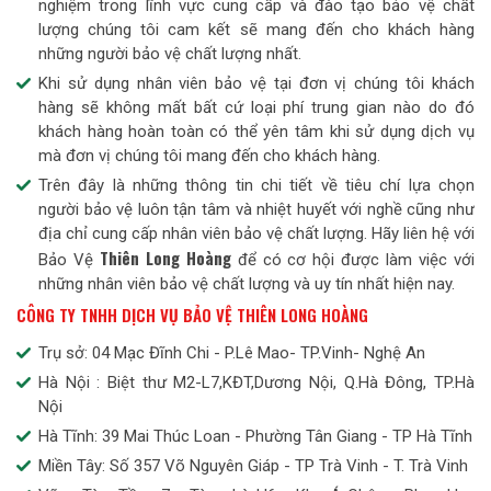
nghiệm trong lĩnh vực cung cấp và đào tạo bảo vệ chất
lượng chúng tôi cam kết sẽ mang đến cho khách hàng
những người bảo vệ chất lượng nhất.
Khi sử dụng nhân viên bảo vệ tại đơn vị chúng tôi khách
hàng sẽ không mất bất cứ loại phí trung gian nào do đó
khách hàng hoàn toàn có thể yên tâm khi sử dụng dịch vụ
mà đơn vị chúng tôi mang đến cho khách hàng.
Trên đây là những thông tin chi tiết về tiêu chí lựa chọn
người bảo vệ luôn tận tâm và nhiệt huyết với nghề cũng như
địa chỉ cung cấp nhân viên bảo vệ chất lượng. Hãy liên hệ với
Thiên Long Hoàng
Bảo Vệ
để có cơ hội được làm việc với
những nhân viên bảo vệ chất lượng và uy tín nhất hiện nay.
CÔNG TY TNHH DỊCH VỤ BẢO VỆ THIÊN LONG HOÀNG
Trụ sở: 04 Mạc Đĩnh Chi - P.Lê Mao- TP.Vinh- Nghệ An
Hà Nội : Biệt thư M2-L7,KĐT,Dương Nội, Q.Hà Đông, TP.Hà
Nội
Hà Tĩnh: 39 Mai Thúc Loan - Phường Tân Giang - TP Hà Tĩnh
Miền Tây: Số 357 Võ Nguyên Giáp - TP Trà Vinh - T. Trà Vinh