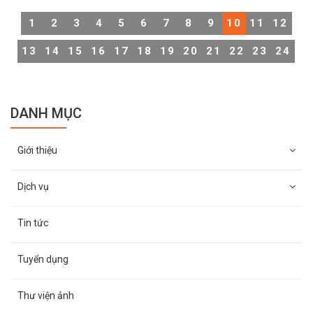
bảo vệ của doanh nghiệp, bảo vệ Thiên Long Hoàng luôn
1
2
3
4
5
6
7
8
9
10
11
12
là cái tên đi đầu trong ngành với quy mô lớn, chất lượng
tố cùng mức giá cạnh tranh cao. Công ty có hàng loạt
13
14
15
16
17
18
19
20
21
22
23
24
các phương án bảo vệ cũng như dự phòng khi có sự cố
xảy ra để ngăn chặn triệt để những tồn tại về an ninh khu
vực cho nhà máy, xí nghiệp khu vực trông coi.
DANH MỤC
Giới thiệu
Dịch vụ
Tin tức
Tuyển dụng
Thư viện ảnh