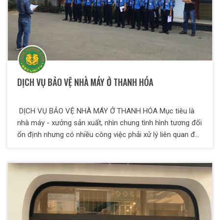
DỊCH VỤ BẢO VỆ NHÀ MÁY Ở THANH HÓA
DỊCH VỤ BẢO VỆ NHÀ MÁY Ở THANH HÓA Mục tiêu là
nhà máy - xưởng sản xuất, nhìn chung tình hình tương đối
ổn định nhưng có nhiều công việc phải xử lý liên quan đến
bên trong và bên ngoài nhà máy - xưởng sản xuất, các
hoạt động của nhà máy - xưởng sản xuất, số lượng công
nhân của nhà máy; do đó nhân viên công ty bảo vệ cần
phải có kiến thức và kinh nghiệm để đáp ứng được nhu
cầu của mục tiêu.