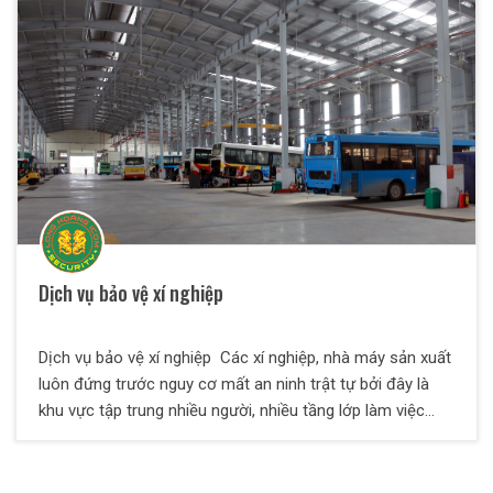
bảo đảm an toàn - an ninh của khách hàng được đáp
ứng. Trong bài viết sau đây, sẽ gửi đến bạn dịch vụ bảo vệ
uy tín tại Đồng Nai chất lượng nhất. Hy vọng những thông
tin này sẽ giúp bạn chọn được một dịch vụ bảo vệ phù
hợp
Dịch vụ bảo vệ xí nghiệp
Dịch vụ bảo vệ xí nghiệp Các xí nghiệp, nhà máy sản xuất
luôn đứng trước nguy cơ mất an ninh trật tự bởi đây là
khu vực tập trung nhiều người, nhiều tầng lớp làm việc
nhất. Nhằm đảm bảo cho quá trình sản xuất được diễn ra
một cách an toàn thì việc thuê công ty bảo vệ xí nghiệp là
điều vô cùng cần thiết và cấp bách. Để đáp ứng nhu cầu