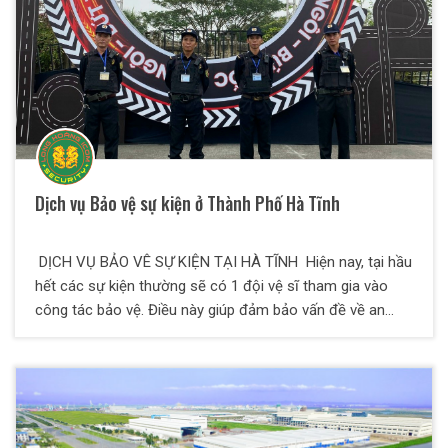
sự, quản lý phương tiện và hướng dẫn khám chữa bệnh,
thăm nom bệnh nhân.
Dịch vụ Bảo vệ sự kiện ở Thành Phố Hà Tĩnh
DỊCH VỤ BẢO VÊ SỰ KIỆN TẠI HÀ TĨNH Hiện nay, tại hầu
hết các sự kiện thường sẽ có 1 đội vệ sĩ tham gia vào
công tác bảo vệ. Điều này giúp đảm bảo vấn đề về an
ninh, trật tự trong suốt thời gian diễn ra sự kiện. Đội ngũ
vệ sĩ này được cung cấp bởi 1 công ty dịch vụ bảo vệ sự
kiện chuyên nghiệp. Tại bài viết này, Bảo Vệ THIÊN LONG
HOÀNG sẽ chia sẻ đến quý vị toàn bộ thông tin về dịch
vụ bảo vệ chuyên nghiệp tại các buổi sự kiện, lễ hội,....