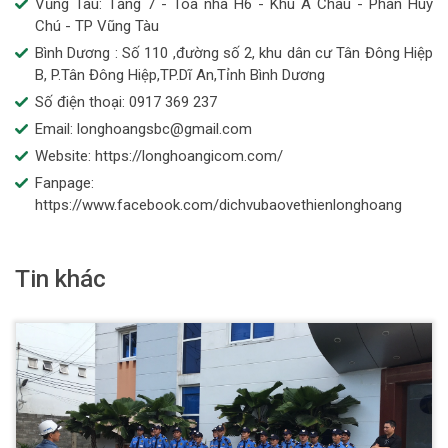
Vũng Tàu: Tầng 7 - Tòa nhà H6 - Khu Á Châu - Phan Huy
Chú - TP Vũng Tàu
Bình Dương : Số 110 ,đường số 2, khu dân cư Tân Đông Hiệp
B, P.Tân Đông Hiệp,TP.Dĩ An,Tỉnh Bình Dương
Số điện thoại: 0917 369 237
Email: longhoangsbc@gmail.com
Website: https://longhoangicom.com/
Fanpage:
https://www.facebook.com/dichvubaovethienlonghoang
Tin khác