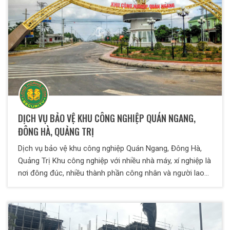
DỊCH VỤ BẢO VỆ KHU CÔNG NGHIỆP QUÁN NGANG,
ĐÔNG HÀ, QUẢNG TRỊ
Dịch vụ bảo vệ khu công nghiệp Quán Ngang, Đông Hà,
Quảng Trị Khu công nghiệp với nhiều nhà máy, xí nghiệp là
nơi đông đúc, nhiều thành phần công nhân và người lao
động phổ thông nên tình hình an ninh trật tự diễn ra khá
phức tạp. Chính vì vậy, đòi hỏi phải có phương án bảo vệ
khu công nghiệp tối ưu.