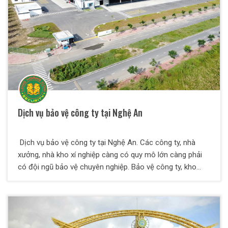
cần những yêu cầu gì? Tìm, lựa chọn đơn vị cung câp
dịch vụ bảo vệ nhà máy ở đâu, như nào? Bảo vệ Thiên
Long Hoàng sẽ giúp quý vị giải đáp các băn khăn trên.
Dịch vụ bảo vệ công ty tại Nghệ An
Dịch vụ bảo vệ công ty tại Nghệ An. Các công ty, nhà
xưởng, nhà kho xí nghiệp càng có quy mô lớn càng phải
có đội ngũ bảo vệ chuyên nghiệp. Bảo vệ công ty, kho
xưởng, xí nghiệp đảm bảo an toàn về tài sản và tính mạng
của con người. Lên kế hoạch làm việc bài bản, phương án
bảo vệ chặt chẽ, không bỏ sót kẽ hở nào, đảm bảo hoạt
động an ninh an toàn.