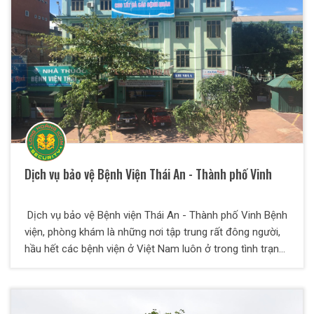
do đặc thù dịch vụ bảo vệ công trường dự án thường
xuyên phải tiếp xúc với nắng, bụi.
Dịch vụ bảo vệ Bệnh Viện Thái An - Thành phố Vinh
Dịch vụ bảo vệ Bệnh viện Thái An - Thành phố Vinh Bệnh
viện, phòng khám là những nơi tập trung rất đông người,
hầu hết các bệnh viện ở Việt Nam luôn ở trong tình trạng
quá tải và tình hình an ninh được cho là cực kỳ phức tạp.
Do đó, việc bảo vệ, giữ gìn an ninh trật tự, đảm bảo an
toàn về tài sản và sức khỏe cho cán bộ y bác sĩ, hộ lý,