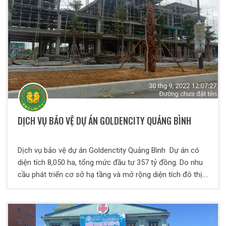
DỊCH VỤ BẢO VỆ DỰ ÁN GOLDENCITY QUẢNG BÌNH
Dịch vụ bảo vệ dự án Goldenctity Quảng Bình Dự án có
diện tích 8,050 ha, tổng mức đầu tư 357 tỷ đồng. Do nhu
cầu phát triển cơ sở hạ tầng và mở rộng diện tích đô thị.
Vì vậy nhu cầu về xây dựng và phát triễn hạ tầng rất cao.
Để đảm bảo về an ninh và an toàn tài sản tại các công
trình xây dựng lớn, đòi hỏi phải có những đội ngũ bảo vệ
có tinh thần trách nhiệm cao và tâm huyết nghề nghiệp