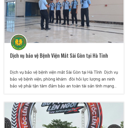
Dịch vụ bảo vệ Bệnh Viện Mắt Sài Gòn tại Hà Tĩnh
Dịch vụ bảo vệ bệnh viện mắt Sài Gòn tại Hà Tĩnh Dịch vụ
bảo vệ bệnh viện, phòng khám đòi hỏi lực lượng an ninh
bảo vệ phải tận tâm đảm bảo an toàn tài sản tính mạng
sức khỏe của cán bộ, bác sĩ, y tá, hộ lý, bệnh nhân và
người nhà bệnh nhân tại các bệnh viện. Công Ty Bảo vệ
Thiên Long Hoàng cung cấp dịch vụ bảo vệ cho bệnh
viện, phòng khám,… tại nhiều địa điểm khác nhau. Nhiệm
vụ chính bao gồm các hoạt động giữ gìn an ninh, bảo vệ
tài sản, phòng cháy chữa cháy (PCCC), kiểm soát nhân