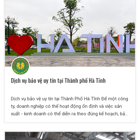
bệnh nhân và người nhà bệnh nhân là vô cùng quan trọng.
Dịch vụ bảo vệ uy tín tại Thành phố Hà Tĩnh
Dịch vụ bảo vệ uy tín tại Thành Phố Hà Tĩnh Để một công
ty, doanh nghiệp có thể hoạt động ổn định và việc sản
xuất - kinh doanh có thể diễn ra theo đúng kế hoạch, bảo
đảm an toàn cho con người lẫn tài sản là yếu tố hàng
đầu cần quan tâm. Chính vì vậy, các công ty dịch vụ bảo
vệ cũng xuất hiện ngày càng nhiều, nhằm giúp nhu cầu