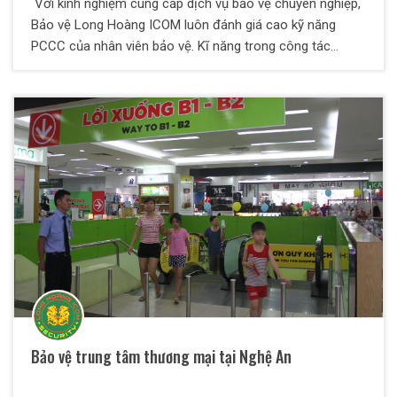
Với kinh nghiệm cung cấp dịch vụ bảo vệ chuyên nghiệp,
Bảo vệ Long Hoàng ICOM luôn đánh giá cao kỹ năng
PCCC của nhân viên bảo vệ. Kĩ năng trong công tác
phòng cháy chữa cháy là một trong những nghiệp vụ
quan trọng mà nhân viên bảo vệ cần phải trang bị cho
mình. Kĩ năng này giúp nhân viên có thể thuận lợi hơn
trong quá trình làm việc, tránh được những rủi ro và góp
phần đem lại sự an toàn cho mục tiêu bảo vệ.
Bảo vệ trung tâm thương mại tại Nghệ An