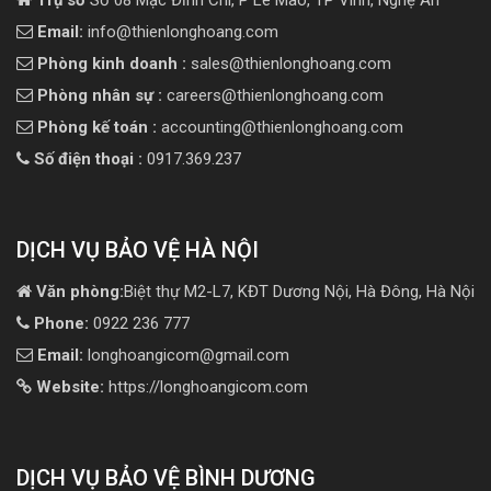
Email:
info@thienlonghoang.com
Phòng kinh doanh :
sales@thienlonghoang.com
Phòng nhân sự :
careers@thienlonghoang.com
Phòng kế toán :
accounting@thienlonghoang.com
Số điện thoại :
0917.369.237
DỊCH VỤ BẢO VỆ HÀ NỘI
Văn phòng:
Biệt thự M2-L7, KĐT Dương Nội, Hà Đông, Hà Nội
Phone:
0922 236 777
Email:
longhoangicom@gmail.com
Website:
https://longhoangicom.com
DỊCH VỤ BẢO VỆ BÌNH DƯƠNG