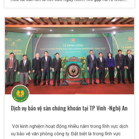
chỉ khiến bạn bị mất đi toàn bộ tài sản mà thậm chí còn
ảnh hưởng đến tính mạng hay sức khỏe của bạn. Vì vậy
bạn có thể tin tưởng và giao phó trách nhiệm trên cho lực
lượng bảo vệ, vệ sỹ chuyên nghiệp của công ty bảo vệ
Long Hoàng ICOM chúng tôi, chúng tôi sẽ đảm bảo an
toàn tuyệt tối về tài sản, con người và đồng thời sẽ chịu
trách nhiệm về các rủi ro nếu có tổn thất xảy ra. Các đối
tượng khách hàng của dịch vụ áp tải tiền thường là : các
ngân hàng trong và ngoài nước , các doanh nghiệp lớn ,
các nhà đầu tư tư nhân ,...
Dịch vụ bảo vệ sàn chứng khoán tại TP Vinh -Nghệ An
Với kinh nghiệm hoạt động nhiều năm trong lĩnh vực dịch
vụ bảo vệ văn phòng công ty. Đặt biệt là trong lĩnh vực