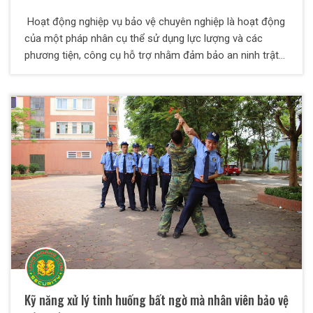
Hoạt động nghiệp vụ bảo vệ chuyên nghiệp là hoạt động
của một pháp nhân cụ thể sử dụng lực lượng và các
phương tiện, công cụ hỗ trợ nhằm đảm bảo an ninh trật
tự nội bộ, bảo vệ tính mạng, tài sản của cá nhân hay một
pháp nhân khác (pháp nhân sử dụng dịch vụ bảo vệ) góp
phần giữ gìn an ninh trật tự, an toàn xã hội.
Kỹ năng xử lý tinh huống bất ngờ mà nhân viên bảo vệ