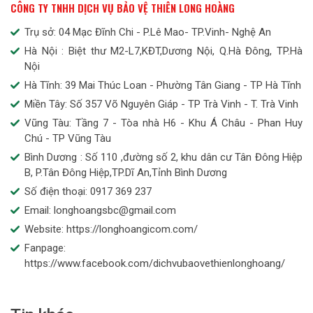
CÔNG TY TNHH DỊCH VỤ BẢO VỆ THIÊN LONG HOÀNG
Trụ sở: 04 Mạc Đĩnh Chi - P.Lê Mao- TP.Vinh- Nghệ An
Hà Nội : Biệt thư M2-L7,KĐT,Dương Nội, Q.Hà Đông, TP.Hà
Nội
Hà Tĩnh: 39 Mai Thúc Loan - Phường Tân Giang - TP Hà Tĩnh
Miền Tây: Số 357 Võ Nguyên Giáp - TP Trà Vinh - T. Trà Vinh
Vũng Tàu: Tầng 7 - Tòa nhà H6 - Khu Á Châu - Phan Huy
Chú - TP Vũng Tàu
Bình Dương : Số 110 ,đường số 2, khu dân cư Tân Đông Hiệp
B, P.Tân Đông Hiệp,TP.Dĩ An,Tỉnh Bình Dương
Số điện thoại: 0917 369 237
Email: longhoangsbc@gmail.com
Website: https://longhoangicom.com/
Fanpage:
https://www.facebook.com/dichvubaovethienlonghoang/