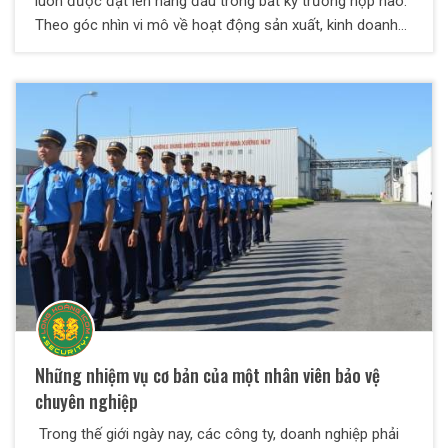
luôn được đặt lên hàng đầu trong bất kỳ trường hợp nào.
Theo góc nhìn vi mô về hoạt động sản xuất, kinh doanh
của doanh nghiệp, việc đảm bảo an ninh trật tự để duy trì
hoạt động một cách hiệu quả là vô cùng quan trọng.
Chính vì vậy, sự ra đời của các đơn vị cung cấp dịch vụ
bảo vệ an ninh chuyên nghiệp là cấp thiết và đáp ứng nhu
cầu bảo vệ tài sản, tính mạng, an ninh trật tự của nhiều
doanh nghiệp trong ngày nay.
Những nhiệm vụ cơ bản của một nhân viên bảo vệ
chuyên nghiệp
Trong thế giới ngày nay, các công ty, doanh nghiệp phải