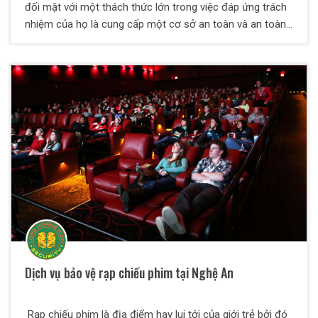
đối mặt với một thách thức lớn trong việc đáp ứng trách
nhiệm của họ là cung cấp một cơ sở an toàn và an toàn
cho nhân viên và du khách của họ. Thách thức này xuất
hiện dưới nhiều hình thức đe dọa khác nhau, có thể là
hoạt động tội phạm, bạo lực tại nơi làm việc, gián đoạn
kinh doanh, mất hoặc thiệt hại tài sản, tấn công khủng bố
hoặc tiếp xúc với trách nhiệm pháp lý. Các công ty thành
công đáp ứng thách thức này bằng cách thuê dịch vụ bảo
vệ doanh nghiệp chất lượng được cung cấp bởi Dịch vụ
bảo vệ Long Hoàng ICOM
Dịch vụ bảo vệ rạp chiếu phim tại Nghệ An
Rạp chiếu phim là địa điểm hay lui tới của giới trẻ bởi đó