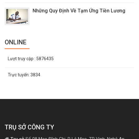
Những Quy Định Về Tạm Ứng Tiền Lương
ONLINE
Lượt truy cập
: 5876435
Trực tuyến:
3834
TRỤ SỞ CÔNG TY
Trụ sở
Số 08 Mạc Đĩnh Chi, P Lê Mao, TP Vinh, Nghệ An