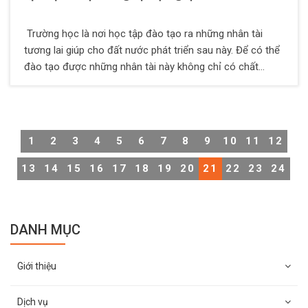
Trường học là nơi học tập đào tạo ra những nhân tài
tương lai giúp cho đất nước phát triển sau này. Để có thể
đào tạo được những nhân tài này không chỉ có chất
lượng dạy học tốt mà cũng cần một môi trường được
đảm bảo an ninh trật tự tốt để các em có thể yên tâm
các hoạt động vui chơi, học tập của mình trong khuôn
viên trường.
1
2
3
4
5
6
7
8
9
10
11
12
13
14
15
16
17
18
19
20
21
22
23
24
DANH MỤC
Giới thiệu
Dịch vụ