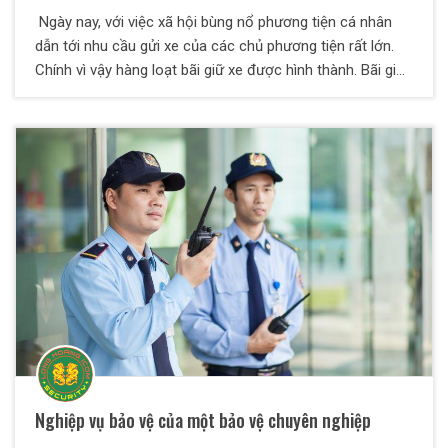
Ngày nay, với việc xã hội bùng nổ phương tiện cá nhân
dẫn tới nhu cầu gửi xe của các chủ phương tiện rất lớn.
Chính vì vậy hàng loạt bãi giữ xe được hình thành. Bãi giữ
xe (Parking lot) là khu vực có diện tích rộng được quy
hoạch và xây dựng làm bãi đỗ xe. Các bãi xe thường tách
biệt chuyên dụng tại khu phố, dân cư hoặc thuộc một cơ
quan cụ thể nào đó như: Bệnh viện, trường học, nhà máy,
siêu thị, tòa nhà… Để đảm bảo an toàn cho khu vực giữ
xe, cần thiết phải sử dụng dịch vụ bảo vệ chuyên nghiêp
Nghiệp vụ bảo vệ của một bảo vệ chuyên nghiệp