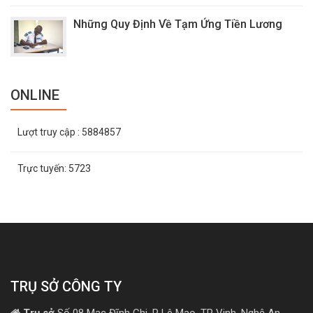
Những Quy Định Về Tạm Ứng Tiền Lương
ONLINE
Lượt truy cập
: 5884857
Trực tuyến:
5723
TRỤ SỞ CÔNG TY
Trụ sở
Số 08 Mạc Đĩnh Chi, P Lê Mao, TP Vinh, Nghệ An