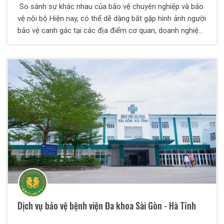
So sánh sự khác nhau của bảo vệ chuyên nghiệp và bảo
vệ nội bộ Hiện nay, có thể dễ dàng bắt gặp hình ảnh người
bảo vệ canh gác tại các địa điểm cơ quan, doanh nghiệp
với những bộ đồng phục chuyên nghiệp. Để đảm bảo an
toàn cá nhân, an toàn tài sản, hoạt động kinh doanh diễn
ra thuận lợi và suôn sẻ, mỗi cơ quan, tổ chức đều phải có
nhân viên bảo vệ. Nghề bảo vệ đang ngày càng phát triển,
bài viết sau sẽ chỉ ra sự khác nhau giữa bảo vệ chuyên
nghiệp và bảo vệ nội bộ.
Dịch vụ bảo vệ bệnh viện Đa khoa Sài Gòn - Hà Tĩnh