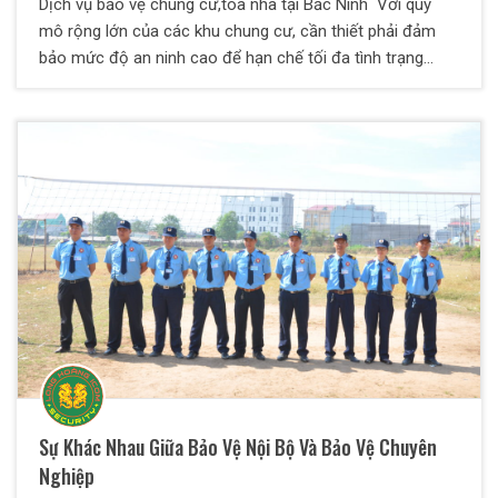
Dịch vụ bảo vệ chung cư,tòa nhà tại Bắc Ninh Với quy
mô rộng lớn của các khu chung cư, cần thiết phải đảm
bảo mức độ an ninh cao để hạn chế tối đa tình trạng
trộm cắp, mất trật tự công cộng có thể xảy ra. Vậy có
nên thuê dịch vụ bảo vệ chuyên nghiệp không? Sự khác
biệt chủ yếu giữa bảo vệ chuyên nghiệp và nghiệp dư là
gì? Công ty bảo vệ Long Hoàng sẽ giải đáp vấn đề để quý
khách hàng được biết.
Sự Khác Nhau Giữa Bảo Vệ Nội Bộ Và Bảo Vệ Chuyên
Nghiệp