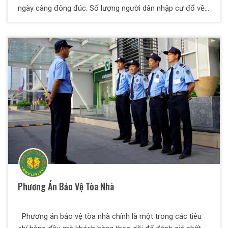
ngày càng đông đúc. Số lượng người dân nhập cư đổ về
đây sinh sống ngày một nhiều. Sự tha hóa của xã hội,
gánh nặng về dân số, sự chênh lệch giàu nghèo quá xa
gây ra sự bất hòa giữa một số tầng lớp người dân. Tỉ lệ
tội phạm vì thế cũng tăng mạnh. Mà con trẻ lại là những
đối tượng dễ bị bắt hại, xâm phạm nhất. Mà hầu hết các
phụ huynh, cha mẹ thì cũng tất bật với công ăn việc làm
kiếm tiền. Không có thời gian để đi chơi cùng, đưa đón và
bảo vệ an toàn cho chúng. Họ thường quá tập trung
vào việc kiếm tiền mà không có thời gian quan tâm quán
xuyến con cái. Không có nhiều thời gian để đưa đón con
em mình đi học. Đôi khi phải nghỉ làm hoặc phó thác vào
người giúp việc tuyển ở trung tâm giới thiệu việc làm hoặc
nhờ xe hơi hay xe taxi, xe ôm…. Trong khi những người này
liệu họ là người đủ năng lực hành vi, bảo đảm an toàn
Phương Án Bảo Vệ Tòa Nhà
cho chính mình ? Liệu rằng việc giao con cho họ liệu có
an toàn ?
Phương án bảo vệ tòa nhà chính là một trong các tiêu