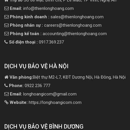
Email:
info@thienlonghoang.com
Phòng kinh doanh :
sales@thienlonghoang.com
Phòng nhân sự :
careers@thienlonghoang.com
Phòng kế toán :
accounting@thienlonghoang.com
Số điện thoại :
0917.369.237
DỊCH VỤ BẢO VỆ HÀ NỘI
Văn phòng:
Biệt thự M2-L7, KĐT Dương Nội, Hà Đông, Hà Nội
Phone:
0922 236 777
Email:
longhoangicom@gmail.com
Website:
https://longhoangicom.com
DỊCH VỤ BẢO VỆ BÌNH DƯƠNG