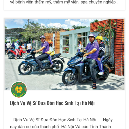
vệ bệnh viện thẩm mỹ, thẩm mỹ viện, spa chuyên nghiệp.
Bảo vệ trông xe, bảo vệ sảnh, bảo vệ tuần tra… mang tới
sự an tâm cho cán bộ nhân viên và khách hàng.
Dịch Vụ Vệ Sĩ Đưa Đón Học Sinh Tại Hà Nội
Dịch Vụ Vệ Sĩ Đưa Đón Học Sinh Tại Hà Nội Ngày
nay dân cư của thành phố Hà Nội Và các Tỉnh Thành