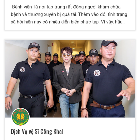
Bệnh viện là nơi tập trung rất đông người khám chữa
bệnh và thường xuyên bị quá tải. Thêm vào đó, tình trạng
xã hội hiện nay có nhiều diễn biến phức tạp. Vì vậy, hầu
hết các bệnh viện luôn ở trong tình trạng lộn xộn, mất an
ninh và mất trật tự . Công ty dịch vụ bảo vệ Thiên Long
Hoàng chuyên cung cấp các dịch vụ bảo vệ bệnh
viện,công ty ,nhà xưởng .... với sự chuyên nghiệp , tận tâm
rất được nhiều khách hàng tin tưởng.
Dịch Vụ vệ Sĩ Công Khai