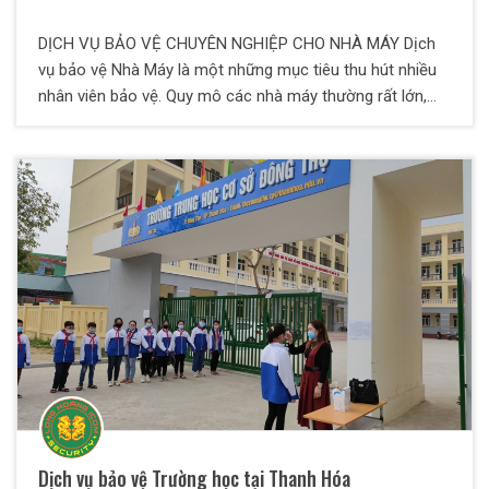
DỊCH VỤ BẢO VỆ CHUYÊN NGHIỆP CHO NHÀ MÁY Dịch
vụ bảo vệ Nhà Máy là một những mục tiêu thu hút nhiều
nhân viên bảo vệ. Quy mô các nhà máy thường rất lớn,
lưu lượng người ra vào nhà máy cũng nhiều. Số lượng vị
trí bảo vệ trong mục tiêu được bố trí nhiều và đa dạng.
Thường có những vị trí như bảo vệ tại cổng chính. Bảo vệ
đi tuần tra, bảo vệ kiểm soát hàng hóa, v.v.
Dịch vụ bảo vệ Trường học tại Thanh Hóa