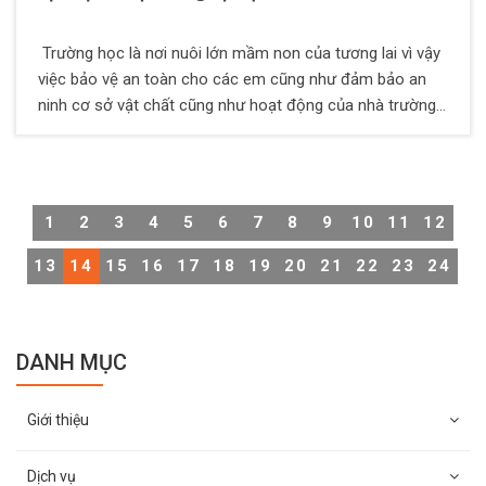
Trường học là nơi nuôi lớn mầm non của tương lai vì vậy
việc bảo vệ an toàn cho các em cũng như đảm bảo an
ninh cơ sở vật chất cũng như hoạt động của nhà trường
rất quan trọng vì vậy cần phải có đội ngũ bảo vệ chuyên
nghiệp và có trách nhiệm. Dịch vụ bảo vệ trường học
đang là mục tiêu mà Công Ty TNHH Dịch Vụ Bảo Vệ
Thiên Long Hoàng đang hoạt động và ngày càng phát
1
2
3
4
5
6
7
8
9
10
11
12
triển. Công Ty TNHH Dịch Vụ Bảo Vệ Thiên Long Hoàng
không ngừng nâng cao năng lực nghiệp vụ, đạo đức cho
13
14
15
16
17
18
19
20
21
22
23
24
nhân viên bảo vệ nhằm tăng uy tín kí kết với khách hàng.
DANH MỤC
Giới thiệu
Dịch vụ