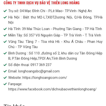
CÔNG TY TNHH DỊCH VỤ BẢO VỆ THIÊN LONG HOÀNG
Trụ sở: 04 Mạc Đĩnh Chi - P.Lê Mao- TP.Vinh- Nghệ An
Hà Nội : Biệt thư M2-L7,KĐT,Dương Nội, Q.Hà Đông, TP.Hà
Nội
Hà Tĩnh: 39 Mai Thúc Loan - Phường Tân Giang - TP Hà Tĩnh
Miền Tây: Số 357 Võ Nguyên Giáp - TP Trà Vinh - T. Trà Vinh
Vũng Tàu: Tầng 7 - Tòa nhà H6 - Khu Á Châu - Phan Huy
Chú - TP Vũng Tàu
Bình Dương : Số 110 ,đường số 2, khu dân cư Tân Đông Hiệp
B, P.Tân Đông Hiệp,TP.Dĩ An,Tỉnh Bình Dương
Số điện thoại: 0917 369 237
Email: longhoangsbc@gmail.com
Website: https://longhoangicom.com/
Fanpage:
https://www.facebook.com/dichvubaovethienlonghoang/