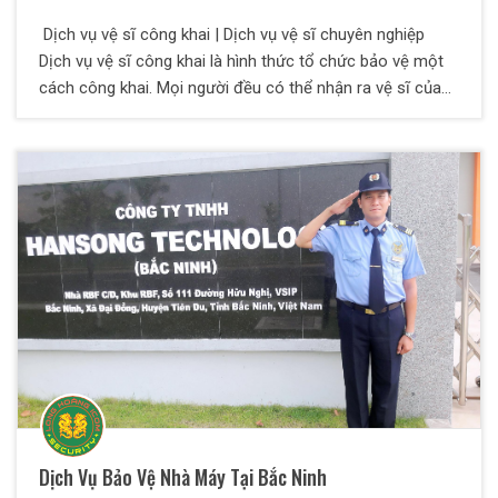
Dịch vụ vệ sĩ công khai | Dịch vụ vệ sĩ chuyên nghiệp
Dịch vụ vệ sĩ công khai là hình thức tổ chức bảo vệ một
cách công khai. Mọi người đều có thể nhận ra vệ sĩ của
Thân Chủ đang làm việc. Dịch vụ vệ sĩ công khai là ngược
với dịch vụ vệ sĩ bí mật. Còn dịch vụ Vệ sĩ bí mật là các
Vệ sĩ sẽ cải trang thành Trợ lý, Tài xế, Bạn bè … Thông
thường, các vệ sĩ Long Hoàng thích làm vệ sĩ công khai
hơn bí mật.
Dịch Vụ Bảo Vệ Nhà Máy Tại Bắc Ninh