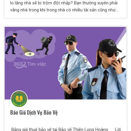
lo lắng nhà sẽ bị trộm đột nhập? Bạn thường xuyên phải
vắng nhà trong khi trong nhà có nhiều tài sản cũng như
người thân của bạn cần được bảo vệ? Mọi lo lắng của
bạn sẽ được giải quyết khi sử dụng dịch vụ bảo vệ nhà
riêng, biệt thự của Thiên Long Hoàng.Với nhiều năm kinh
nghiệm trong công tác bảo vệ an ninh ,an toàn cho tất cả
mọi đối tượng . Công ty TNHH Dịch vụ bảo vệ Thiên Long
Hoàng sẽ giải quyết nỗi lo cho bạn
Báo Giá Dịch Vụ Bảo Vệ
Bảng giá thuê bảo vệ tại Bảo vệ Thiên Long Hoàng Lời