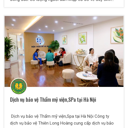
sống ngày một nhiều. Sự tha hóa của xã hội, gánh nặng
về dân số, sự chênh lệch giàu nghèo quá xa gây ra sự bất
hòa giữa một số tầng lớp người dân. Tỉ lệ tội phạm vì thế
của tăng mạnh. Mà con trẻ lại là những đối tượng dễ bị
bắt hại, xâm phạm nhất. Mà hầu hết các phụ huynh, cha
mẹ thì cũng tất bật với công ăn việc làm kiếm tiền. Không
có thời gian để đi chơi cùng, đưa đón và bảo vệ an toàn
cho chúng. Họ thường quá tập trung vào việc kiếm tiền
mà không có thời gian quan tâm quán xuyến gì con cái.
Không có nhiều thời gian để đưa đón con em mình đi
học. Đôi khi phải nghỉ làm hoặc phó thác vào người giúp
việc tuyển ở trung tâm giới thiệu việc làm hoặc nhờ xe hơi
hay xe taxi, xe ôm…. Trong khi những người này hiệu họ là
người đủ năng lực hành vi, bảo đảm an toàn cho chính
Dịch vụ bảo vệ Thẩm mỹ viện,SPa tại Hà Nội
mình ? Liệu rằng việc giao con cho họ liệu có an toàn ?
Dịch vụ bảo vệ Thẩm mỹ viện,Spa tại Hà Nội Công ty
dịch vụ bảo vệ Thiên Long Hoàng cung cấp dịch vụ bảo