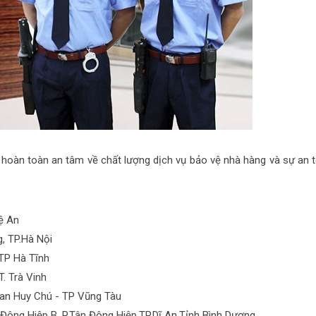
hoàn toàn an tâm về chất lượng dịch vụ bảo vệ nhà hàng và sự an 
ệ An
, TP.Hà Nội
 TP Hà Tĩnh
. Trà Vinh
han Huy Chú - TP Vũng Tàu
 Đông Hiệp B, P.Tân Đông Hiệp,TP.Dĩ An,Tỉnh Bình Dương