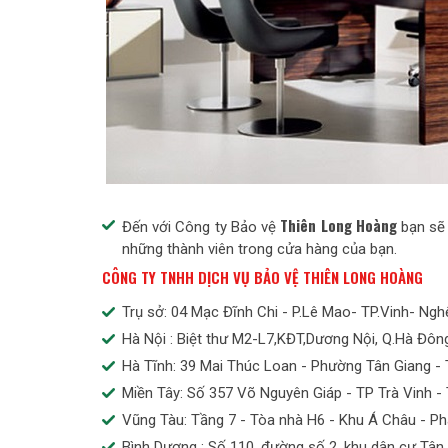
Thiên Long Hoàng
Đến với Công ty Bảo vệ
bạn sẽ 
những thành viên trong cửa hàng của bạn.
CÔNG TY TNHH DỊCH VỤ BẢO VỆ THIÊN LONG HOÀNG
Trụ sở: 04 Mạc Đĩnh Chi - P.Lê Mao- TP.Vinh- Ngh
Hà Nội : Biệt thư M2-L7,KĐT,Dương Nội, Q.Hà Đông
Hà Tĩnh: 39 Mai Thúc Loan - Phường Tân Giang -
Miền Tây: Số 357 Võ Nguyên Giáp - TP Trà Vinh - T
Vũng Tàu: Tầng 7 - Tòa nhà H6 - Khu Á Châu - P
Bình Dương : Số 110 ,đường số 2, khu dân cư Tân