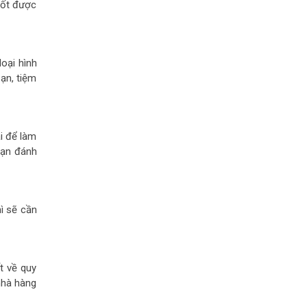
 tốt được
loại hình
ạn, tiệm
i để làm
 bạn đánh
ì sẽ cần
t về quy
nhà hàng