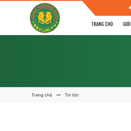
 - Phường Tân Giang - TP Hà Tĩnh
TRANG CHỦ
GIỚI
Trang chủ
Tin tức