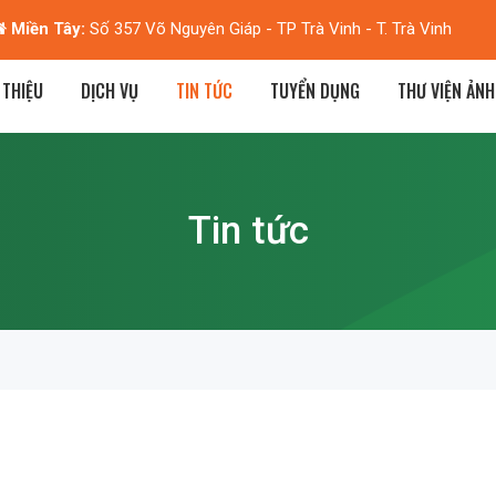
Miền Tây:
Số 357 Võ Nguyên Giáp - TP Trà Vinh - T. Trà Vinh
 THIỆU
DỊCH VỤ
TIN TỨC
TUYỂN DỤNG
THƯ VIỆN ẢNH
Tin tức