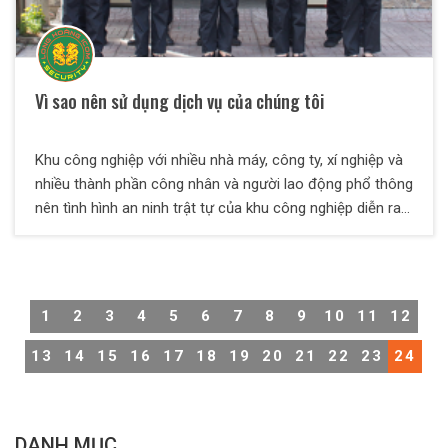
Vì sao nên sử dụng dịch vụ của chúng tôi
Khu công nghiệp với nhiều nhà máy, công ty, xí nghiệp và
nhiều thành phần công nhân và người lao động phổ thông
nên tình hình an ninh trật tự của khu công nghiệp diễn ra
khá phức tạp, đòi hỏi phải có một đội ngũ dịch vụ bảo vệ
chuyên nghiệp cho khu công nghiệp.
1
2
3
4
5
6
7
8
9
10
11
12
13
14
15
16
17
18
19
20
21
22
23
24
DANH MỤC