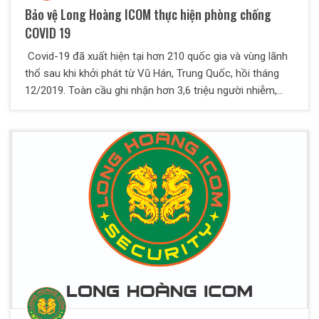
Bảo vệ Long Hoàng ICOM thực hiện phòng chống
COVID 19
Covid-19 đã xuất hiện tại hơn 210 quốc gia và vùng lãnh
thổ sau khi khởi phát từ Vũ Hán, Trung Quốc, hồi tháng
12/2019. Toàn cầu ghi nhận hơn 3,6 triệu người nhiễm,
hơn 250.000 người tử vong và gần 1,2 triệu người hồi
phục. Thực hiện Chỉ thị số 16-CT/TTg ngày 31/03/2020
của Thủ tướng Chính phủ về các biện pháp cấp bách
phòng, chống dịch bệnh Covid-19; Bảo vệ Long Hoàng
ICOM tổ chức thực hiện các biện pháp phòng, chống dịch
nghiêm ngặt tại tác mục tiêu bảo vệ.