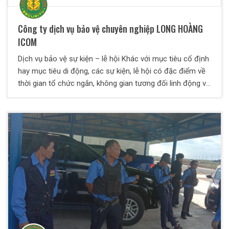
Công ty dịch vụ bảo vệ chuyên nghiệp LONG HOÀNG
ICOM
Dịch vụ bảo vệ sự kiện – lễ hội Khác với mục tiêu cố định
hay mục tiêu di động, các sự kiện, lễ hội có đặc điểm về
thời gian tổ chức ngắn, không gian tương đối linh động và
đặc biệt là sự tham gia với số lượng lớn của nhiều thành
phần và cá nhân khác nhau. Do đó, công ty bảo vệ LONG
HOÀNG ICOM chia sẻ phương án nghiệp vụ đặc thù và lực
lượng bảo vệ có kinh nghiệm để đảm bảo an ninh, trật tự
khi cung cấp dịch vụ bảo vệ sự kiện lễ hội event.