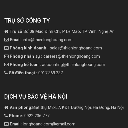
TRỤ SỞ CÔNG TY
Trụ sở
Số 08 Mạc Đĩnh Chi, P Lê Mao, TP Vinh, Nghệ An
Email:
info@thienlonghoang.com
Phòng kinh doanh :
sales@thienlonghoang.com
Phòng nhân sự :
careers@thienlonghoang.com
Phòng kế toán :
accounting@thienlonghoang.com
Số điện thoại :
0917.369.237
DỊCH VỤ BẢO VỆ HÀ NỘI
Văn phòng:
Biệt thự M2-L7, KĐT Dương Nội, Hà Đông, Hà Nội
Phone:
0922 236 777
Email:
longhoangicom@gmail.com