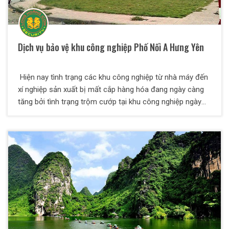
Dịch vụ bảo vệ khu công nghiệp Phố Nối A Hưng Yên
Hiện nay tình trạng các khu công nghiệp từ nhà máy đến
xí nghiệp sản xuất bị mất cắp hàng hóa đang ngày càng
tăng bởi tình trạng trộm cướp tại khu công nghiệp ngày
càng manh động và không có xu hướng giảm. Các công
ty dịch vụ bảo vệ cũng hình thành rất nhiều ,nhưng để đạt
được sự tín nhiệm của khách hàng thì rất khó .Công ty
TNHH Dịch vụ bảo vệ Thiên Long Hoàng được sự tin
tưởng của khách hàng qua nhiều năm hoạt động ,tự hào
là đơn vị dịch vụ chuyên nghiệp nhất.