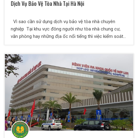
Dịch Vụ Bảo Vệ Tòa Nhà Tại Hà Nội
Vì sao cần sử dụng dịch vụ bảo vệ tòa nhà chuyên
nghiệp Tại khu vực đông người như tòa nhà chung cư,
văn phòng hay những địa ốc nổi tiếng thì việc kiểm soát
người và tài sản rất khó khăn. Vì vậy, việc sử dụng dịch vụ
bảo vệ tòa nhà chất lượng cao sẽ giúp mang lại an ninh
tuyệt đối , khách hàng sẽ hoàn toàn yên tâm khi lưu trú ,
làm việc hay sử dụng dịch vụ tại khu vực đó