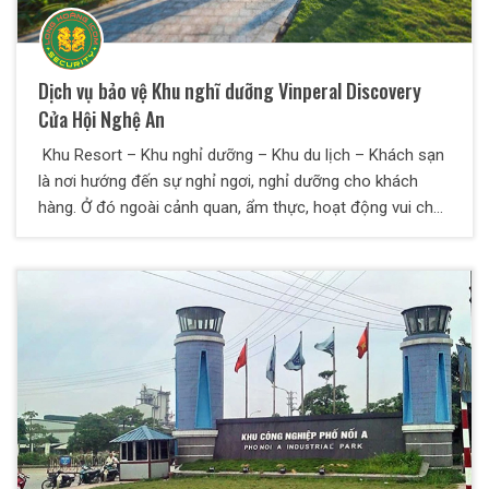
Dịch vụ bảo vệ Khu nghĩ dưỡng Vinperal Discovery
Cửa Hội Nghệ An
Khu Resort – Khu nghỉ dưỡng – Khu du lịch – Khách sạn
là nơi hướng đến sự nghỉ ngơi, nghỉ dưỡng cho khách
hàng. Ở đó ngoài cảnh quan, ẩm thực, hoạt động vui chơi
thì yếu tố an toàn cho Du khách cũng rất quan trọng. Để
đảm bảo an ninh trật tự, an toàn cho Du khách, Ban lãnh
đạo khu Resort, khu nghỉ dưỡng, khu du lịch và khách sạn
sử dụng dịch vụ bảo vệ chuyên nghiệp. Vậy phương án
bảo vệ như nào? Yêu cầu gì với nhân viên bảo vệ? Lưu ý
gì khi sử dụng dịch vụ bảo vệ chuyên nghiệp, Báo giá dịch
vụ bảo vệ chuyên nghiệp. Bảo vệ Thiên Long Hoàng sẽ
trả lời các bạn một cách hợp lý nhất