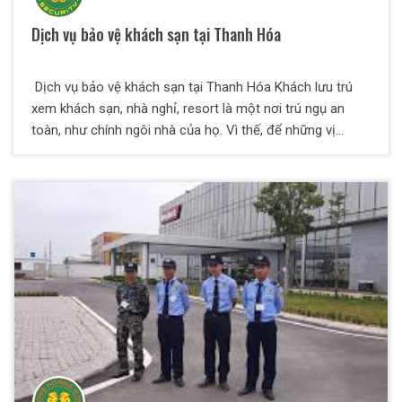
Dịch vụ bảo vệ khách sạn tại Thanh Hóa
Dịch vụ bảo vệ khách sạn tại Thanh Hóa Khách lưu trú
xem khách sạn, nhà nghỉ, resort là một nơi trú ngụ an
toàn, như chính ngôi nhà của họ. Vì thế, để những vị
khách cảm thấy hoàn toàn yên tâm, khách sạn, resort,
nhà nghỉ cần phải thắt chặt về an toàn, an ninh. Công ty
dịch vụ bảo vệ Việt Á với đội ngũ nhân viên bảo vệ nhiều
năm kinh nghiệm, chúng tôi sẽ mang tới cho quý khách
hàng một dịch vụ bảo vệ khách sạn chuyên nghiệp nhất.