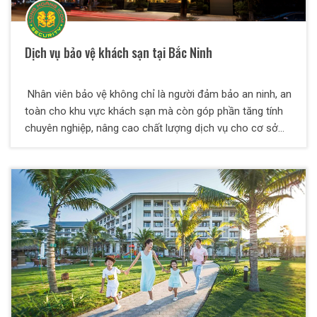
Dịch vụ bảo vệ khách sạn tại Bắc Ninh
Nhân viên bảo vệ không chỉ là người đảm bảo an ninh, an
toàn cho khu vực khách sạn mà còn góp phần tăng tính
chuyên nghiệp, nâng cao chất lượng dịch vụ cho cơ sở
kinh doanh của bạn. Nếu bạn đang có nhu cầu tìm dịch vụ
bảo vệ khách sạn chuyên nghiệp, uy tín thì Công ty TNHH
Dịch vụ bảo vệ Thiên Long Hoàng là một trong những
công ty dịch vụ được khách hàng tin và lựa chọn. Khách
sạn là nơi diễn ra nhiều hoạt động dịch vụ như: lưu trú, tổ
chức sự kiện, hội họp, cưới hỏi…Mỗi ngày, các cơ sở kinh
doanh phải tiếp lượng khách rất đông, lên đến hàng trăm
người. Do đó, các vấn đề an ninh luôn là mối lo lắng của
nhiều chủ đầu tư vì đây là khu vực mà nhiều đối tượng
xấu nhắm đến để thực hiện các hành vi sai sái như: trộm
cắp tài sản, gây rối trật tự…