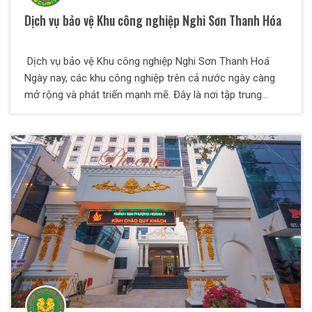
Dịch vụ bảo vệ Khu công nghiệp Nghi Sơn Thanh Hóa
Dịch vụ bảo vệ Khu công nghiệp Nghi Sơn Thanh Hoá
Ngày nay, các khu công nghiệp trên cả nước ngày càng
mở rộng và phát triển mạnh mẽ. Đây là nơi tập trung
nhiều nhà máy, xí nghiệp có quy mô lớn và nhỏ. Vì vậy nhu
cầu sử dụng dịch vụ bảo vệ rất cao. Dịch vụ bảo vệ Khu
công nghiệp cũng được chú trọng hơn để đảm bảo cho
các doanh nghiệp an tâm kinh doanh sản xuất. Công ty
TNHH Dịch vụ bảo vệ Thiên Long Hoàng đã và đang thực
hiện bảo vệ mục tiêu Khu công nghiệp an toàn và hiệu
quả