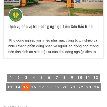
Dịch vụ bảo vệ khu công nghiệp Tiên Sơn Bắc Ninh
Khu công nghiệp với nhiều nhà máy, công ty, xí nghiệp và
nhiều thành phần công nhân và người lao động phổ thông
nên tình hình an ninh trật tự của khu công nghiệp diễn ra
khá phức tạp, đòi hỏi phải có một đội ngũ nhân viên bảo
vệ khu công nghiệp chuyên nghiệp. Công ty TNHH Dịch vụ
bảo vệ Thiên Long Hoàng đã được sự tin tưởng của
khách hàng về chất lượng dịch vụ.
1
2
3
4
5
6
7
8
9
10
11
12
13
14
15
16
17
18
19
20
21
22
23
24