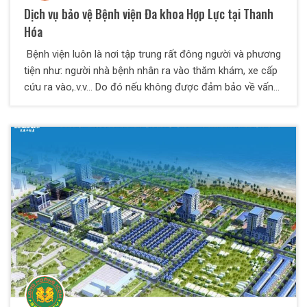
Dịch vụ bảo vệ Bệnh viện Đa khoa Hợp Lực tại Thanh
Hóa
Bệnh viện luôn là nơi tập trung rất đông người và phương
tiện như: người nhà bệnh nhân ra vào thăm khám, xe cấp
cứu ra vào,.v.v… Do đó nếu không được đảm bảo về vấn
đề an ninh thật tốt sẽ có thể xảy ra những rủi ro không
mong muốn. Bởi vậy cần nhiều chủ bệnh viện đã quyết
định sử dụng dịch vụ bảo vệ bệnh viện chuyên nghiệp.
Công ty bảo vệ Long Hoàng với nhiều năm kinh nghiệm
đã và đang làm tốt công tác bảo vệ an ninh cho tất cả
các mục tiêu, với sự hài lòng của khách hàng là chính.