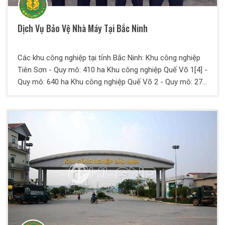
Dịch Vụ Bảo Vệ Nhà Máy Tại Bắc Ninh
Các khu công nghiệp tại tỉnh Bắc Ninh: Khu công nghiệp
Tiên Sơn - Quy mô: 410 ha Khu công nghiệp Quế Võ 1[4] -
Quy mô: 640 ha Khu công nghiệp Quế Võ 2 - Quy mô: 270
ha Khu công nghiệp Quế Võ 3 - Quy mô: 521,7 ha Khu
công nghiệp Yên Phong 1[5] - Quy mô: 651 ha Khu công
nghiệp Yên Phong 2 - Quy mô: 1200 ha Khu công nghiệp
Đại Kim - Quy mô: 742 ha Khu công nghiệp Đại Đồng –
Hoàn Sơn - Quy mô: 572 ha Khu công nghiệp HANAKA -
Quy mô: 74 ha Khu công nghiệp Nam Sơn - Hạp Lĩnh -
Quy mô: 1000 ha Khu công nghiệp Thuận Thành 1 - Quy
mô: 200 ha Khu công nghiệp Thuận Thành 2 - Quy mô:
240 ha Khu công nghiệp Thuận Thành 3 - Quy mô: Tổng
diện tích quy hoạch là 1.000 ha Khu công nghiệp Gia Bình
- Quy mô: 300 ha Khu công nghiệp Việt Nam - Singapore