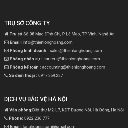
TRỤ SỞ CÔNG TY
Trụ sở
Số 08 Mạc Đĩnh Chi, P Lê Mao, TP Vinh, Nghệ An
Email:
info@thienlonghoang.com
Phòng kinh doanh :
sales@thienlonghoang.com
Phòng nhân sự :
careers@thienlonghoang.com
Phòng kế toán :
accounting@thienlonghoang.com
Số điện thoại :
0917.369.237
DỊCH VỤ BẢO VỆ HÀ NỘI
Văn phòng:
Biệt thự M2-L7, KĐT Dương Nội, Hà Đông, Hà Nội
Phone:
0922 236 777
Email:
longhoangicom@gmail.com