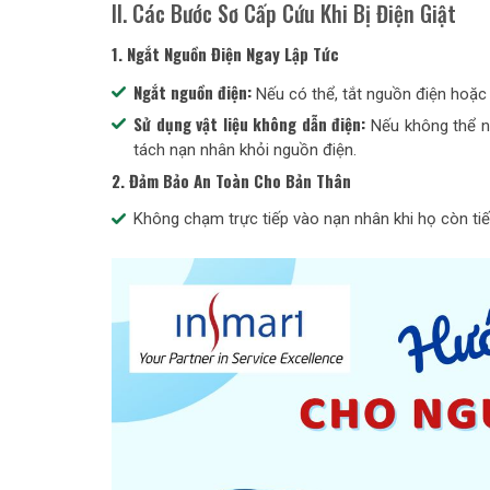
II. Các Bước Sơ Cấp Cứu Khi Bị Điện Giật
1. Ngắt Nguồn Điện Ngay Lập Tức
Ngắt nguồn điện:
Nếu có thể, tắt nguồn điện hoặc
Sử dụng vật liệu không dẫn điện:
Nếu không thể ng
tách nạn nhân khỏi nguồn điện.
2. Đảm Bảo An Toàn Cho Bản Thân
Không chạm trực tiếp vào nạn nhân khi họ còn tiếp