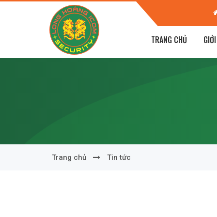
 - Phường Tân Giang - TP Hà Tĩnh
TRANG CHỦ
GIỚI
Trang chủ
Tin tức