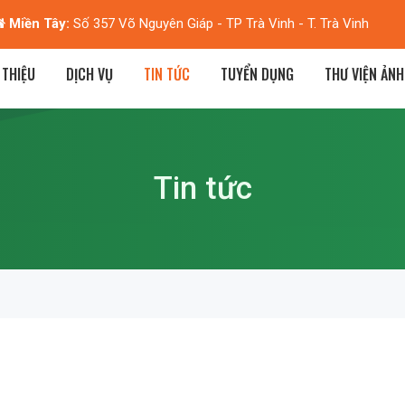
Miền Tây:
Số 357 Võ Nguyên Giáp - TP Trà Vinh - T. Trà Vinh
 THIỆU
DỊCH VỤ
TIN TỨC
TUYỂN DỤNG
THƯ VIỆN ẢNH
Tin tức