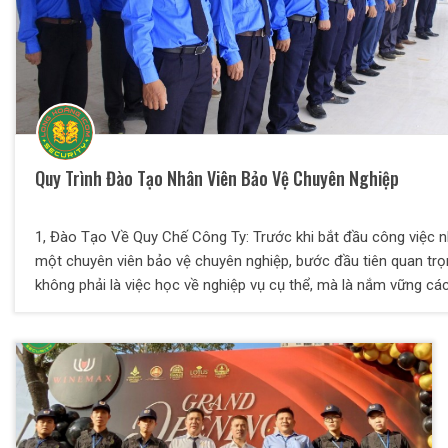
Quy Trình Đào Tạo Nhân Viên Bảo Vệ Chuyên Nghiệp
1, Đào Tạo Về Quy Chế Công Ty: Trước khi bắt đầu công việc 
một chuyên viên bảo vệ chuyên nghiệp, bước đầu tiên quan tr
không phải là việc học về nghiệp vụ cụ thể, mà là nắm vững cá
quy định và quy chế của công ty nơi bạn sẽ làm việc trong tươ
lai. Mọi nhân viên đều cần có hiểu biết sâu rộng về trách nhiệm
quyền lợi cá nhân, đồng thời cần phải làm chủ thông tin về các
định và quy chế để xác định rõ mục tiêu và hướng đi cụ thể ch
sự phấn đấu của mình. 2, Đào Tạo Về Văn Hóa Ứng Xử Và Gia
Tiếp Của Nhân Viên: Huấn luyện về văn hóa ứng xử và giao tiếp 