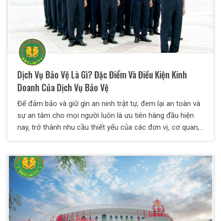
Dịch Vụ Bảo Vệ Là Gì? Đặc Điểm Và Điều Kiện Kinh
Doanh Của Dịch Vụ Bảo Vệ
Để đảm bảo và giữ gìn an ninh trật tự, đem lại an toàn và
sự an tâm cho mọi người luôn là ưu tiên hàng đầu hiện
nay, trở thành nhu cầu thiết yếu của các đơn vị, cơ quan,
tổ chức, doanh nghiệp, cá nhân,… Bên cạnh bảo vệ nội bộ
do các đơn vị trực tiếp tuyển dụng, xu hướng gần đây
xuất hiện một loại hình dịch vụ đó là dịch vụ bảo vệ.