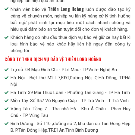
nghiệp lẫn hiệu quả an toàn.
Thiên Long Hoàng
Nhân viên bảo vệ
luôn được đào tạo kỹ
càng về chuyên môn, nghiệp vụ lẫn kỹ năng xử lý tình huống
bất ngờ phát sinh tại mục tiêu một cách nhanh chóng và
hiệu quả đảm bảo an toàn tuyệt đối cho đơn vị khách hàng.
Khách hàng có nhu cầu thuê dịch vụ bảo vệ giữ xe hay bất kì
loại hình bảo vệ nào khác hãy liên hệ ngay đến công ty
chúng tôi.
CÔNG TY TNHH DỊCH VỤ BẢO VỆ THIÊN LONG HOÀNG
Trụ sở: 04 Mạc Đĩnh Chi - P.Lê Mao- TP.Vinh- Nghệ An
Hà Nội : Biệt thư M2-L7,KĐT,Dương Nội, Q.Hà Đông, TP.Hà
Nội
Hà Tĩnh: 39 Mai Thúc Loan - Phường Tân Giang - TP Hà Tĩnh
Miền Tây: Số 357 Võ Nguyên Giáp - TP Trà Vinh - T. Trà Vinh
Vũng Tàu: Tầng 7 - Tòa nhà H6 - Khu Á Châu - Phan Huy
Chú - TP Vũng Tàu
Bình Dương : Số 110 ,đường số 2, khu dân cư Tân Đông Hiệp
B, P.Tân Đông Hiệp,TP.Dĩ An,Tỉnh Bình Dương