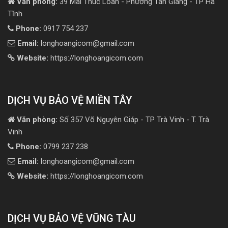
Văn phòng:
39 Mai Thúc Loan - Phường Tân Giang - TP Hà
Tĩnh
Phone:
0917 754 237
Email:
longhoangicom@gmail.com
Website:
https://longhoangicom.com
DỊCH VỤ BẢO VỆ MIỀN TÂY
Văn phòng:
Số 357 Võ Nguyên Giáp - TP Trà Vinh - T. Trà
Vinh
Phone:
0799 237 238
Email:
longhoangicom@gmail.com
Website:
https://longhoangicom.com
DỊCH VỤ BẢO VỆ VŨNG TÀU