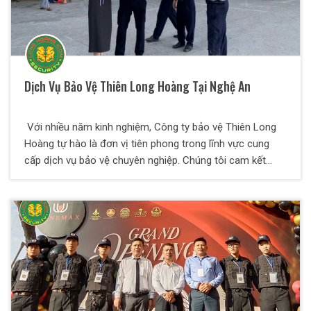
Dịch Vụ Bảo Vệ Thiên Long Hoàng Tại Nghệ An
Với nhiều năm kinh nghiệm, Công ty bảo vệ Thiên Long
Hoàng tự hào là đơn vị tiên phong trong lĩnh vực cung
cấp dịch vụ bảo vệ chuyên nghiệp. Chúng tôi cam kết
mang lại sự an tâm tuyệt đối cho khách hàng thông qua
đội ngũ nhân viên được đào tạo bài bản, cùng với các giải
pháp bảo vệ tối ưu, linh hoạt, giá cả cạnh tranh, phù hợp
với mọi nhu cầu và điều kiện cụ thể của từng doanh
nghiệp.