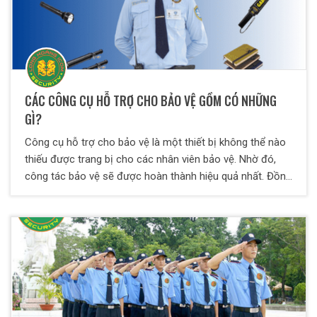
CÁC CÔNG CỤ HỖ TRỢ CHO BẢO VỆ GỒM CÓ NHỮNG
GÌ?
Công cụ hỗ trợ cho bảo vệ là một thiết bị không thể nào
thiếu được trang bị cho các nhân viên bảo vệ. Nhờ đó,
công tác bảo vệ sẽ được hoàn thành hiệu quả nhất. Đồng
thời, nó còn thể hiện sự chuyên nghiệp của đơn vị, công
ty cung cấp lực lượng bảo vệ. Vậy những công cụ hỗ trợ
bảo vệ nào cần thiết? Cách sử dụng ra sao? Hãy cùng
Bảo vệ Thiên Long Hoàng theo dõi ở bài viết dưới đây
nhé!