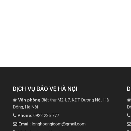
DỊCH VỤ BẢO VỆ HÀ NỘI
D
Văn phòng:
Biệt thự M2-L7, KĐT Dương Nội, Hà
Đông, Hà Nội
Đ
Phone:
0922 236 777
Email:
longhoangicom@gmail.com