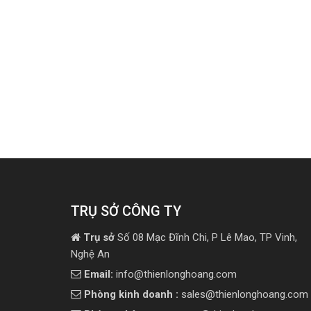
TRỤ SỞ CÔNG TY
Trụ sở
Số 08 Mạc Đĩnh Chi, P Lê Mao, TP Vinh,
Nghệ An
Email:
info@thienlonghoang.com
Phòng kinh doanh :
sales@thienlonghoang.com