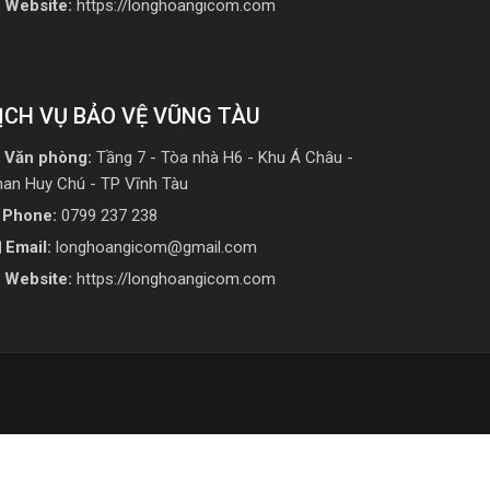
Website:
https://longhoangicom.com
ỊCH VỤ BẢO VỆ VŨNG TÀU
Văn phòng:
Tầng 7 - Tòa nhà H6 - Khu Á Châu -
han Huy Chú - TP Vĩnh Tàu
Phone:
0799 237 238
Email:
longhoangicom@gmail.com
Website:
https://longhoangicom.com