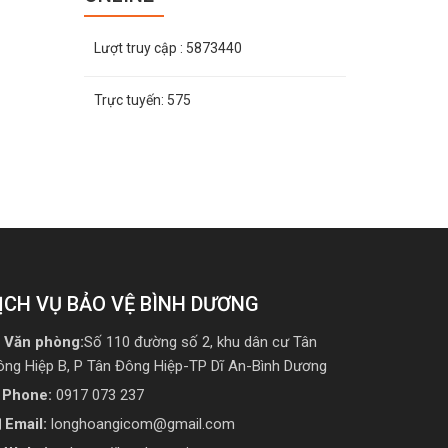
Lượt truy cập
: 5873440
Trực tuyến:
575
ỊCH VỤ BẢO VỆ BÌNH DƯƠNG
Văn phòng:
Số 110 đường số 2, khu dân cư Tân
ông Hiệp B, P Tân Đông Hiệp-TP Dĩ An-Bình Dương
Phone:
0917 073 237
Email:
longhoangicom@gmail.com