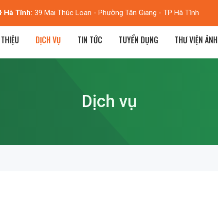
Hà Tĩnh:
39 Mai Thúc Loan - Phường Tân Giang - TP Hà Tĩnh
 THIỆU
DỊCH VỤ
TIN TỨC
TUYỂN DỤNG
THƯ VIỆN ẢNH
Dịch vụ