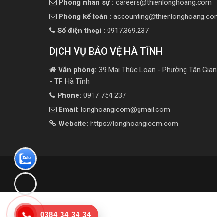
Phòng nhân sự :
careers@thienlonghoang.com
Phòng kế toán :
accounting@thienlonghoang.co
Số điện thoại :
0917.369.237
DỊCH VỤ BẢO VỆ HÀ TĨNH
Văn phòng:
39 Mai Thúc Loan - Phường Tân Gian
- TP Hà Tĩnh
Phone:
0917 754 237
Email:
longhoangicom@gmail.com
Website:
https://longhoangicom.com
0384 34 34 34