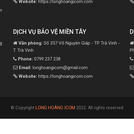
Website:
https://longhoangicom.com
m
DỊCH VỤ BẢO VỆ MIỀN TÂY
D
g
Văn phòng:
Số 357 Võ Nguyên Giáp - TP Trà Vinh -
T. Trà Vinh
P
Phone:
0799 237 238
Email:
longhoangicom@gmail.com
Website:
https://longhoangicom.com
© Copyright
LONG HOÀNG ICOM
2022. All rights reserved