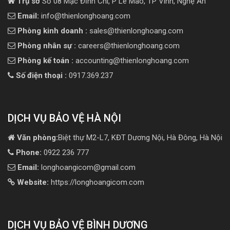
Trụ sở
Số 08 Mạc Đĩnh Chi, P Lê Mao, TP Vinh, Nghệ An
Email:
info@thienlonghoang.com
Phòng kinh doanh :
sales@thienlonghoang.com
Phòng nhân sự :
careers@thienlonghoang.com
Phòng kế toán :
accounting@thienlonghoang.com
Số điện thoại :
0917.369.237
DỊCH VỤ BẢO VỆ HÀ NỘI
Văn phòng:
Biệt thự M2-L7, KĐT Dương Nội, Hà Đông, Hà Nội
Phone:
0922 236 777
Email:
longhoangicom@gmail.com
Website:
https://longhoangicom.com
DỊCH VỤ BẢO VỆ BÌNH DƯƠNG