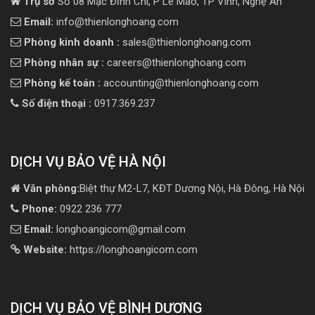
Trụ sở
Số 08 Mạc Đĩnh Chi, P Lê Mao, TP Vinh, Nghệ An
Email:
info@thienlonghoang.com
Phòng kinh doanh :
sales@thienlonghoang.com
Phòng nhân sự :
careers@thienlonghoang.com
Phòng kế toán :
accounting@thienlonghoang.com
Số điện thoại :
0917.369.237
DỊCH VỤ BẢO VỆ HÀ NỘI
Văn phòng:
Biệt thự M2-L7, KĐT Dương Nội, Hà Đông, Hà Nội
Phone:
0922 236 777
Email:
longhoangicom@gmail.com
Website:
https://longhoangicom.com
DỊCH VỤ BẢO VỆ BÌNH DƯƠNG