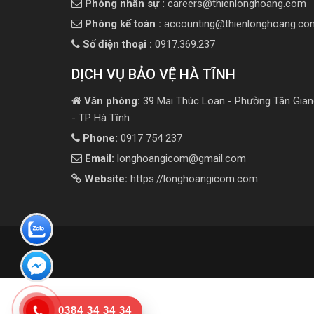
Phòng nhân sự :
careers@thienlonghoang.com
Phòng kế toán :
accounting@thienlonghoang.co
Số điện thoại :
0917.369.237
DỊCH VỤ BẢO VỆ HÀ TĨNH
Văn phòng:
39 Mai Thúc Loan - Phường Tân Gian
- TP Hà Tĩnh
Phone:
0917 754 237
Email:
longhoangicom@gmail.com
Website:
https://longhoangicom.com
0384 34 34 34