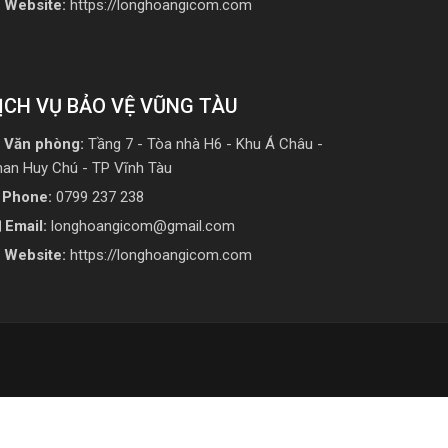
Website:
https://longhoangicom.com
ỊCH VỤ BẢO VỆ VŨNG TÀU
Văn phòng:
Tầng 7 - Tòa nhà H6 - Khu Á Châu -
han Huy Chú - TP Vĩnh Tàu
Phone:
0799 237 238
Email:
longhoangicom@gmail.com
Website:
https://longhoangicom.com