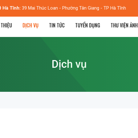
Hà Tĩnh:
39 Mai Thúc Loan - Phường Tân Giang - TP Hà Tĩnh
 THIỆU
DỊCH VỤ
TIN TỨC
TUYỂN DỤNG
THƯ VIỆN ẢNH
Dịch vụ