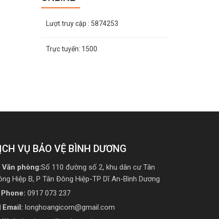
Lượt truy cập
: 5874253
Trực tuyến:
1500
ỊCH VỤ BẢO VỆ BÌNH DƯƠNG
Văn phòng:
Số 110 đường số 2, khu dân cư Tân
ông Hiệp B, P Tân Đông Hiệp-TP Dĩ An-Bình Dương
Phone:
0917 073 237
Email:
longhoangicom@gmail.com