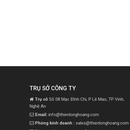
TRỤ SỞ CÔNG TY
Trụ sở
Số 08 Mạc Đĩnh Chi, P Lê Mao, TP Vinh,
Nghệ An
Email:
info@thienlonghoang.com
Phòng kinh doanh :
sales@thienlonghoang.com