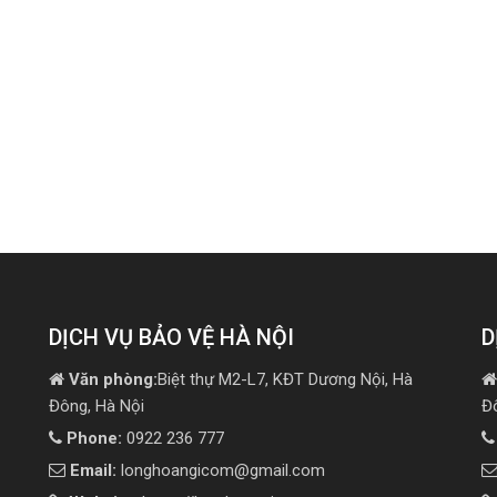
DỊCH VỤ BẢO VỆ HÀ NỘI
D
Văn phòng:
Biệt thự M2-L7, KĐT Dương Nội, Hà
Đông, Hà Nội
Đ
Phone:
0922 236 777
Email:
longhoangicom@gmail.com