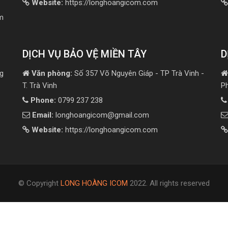
Website:
https://longhoangicom.com
m
DỊCH VỤ BẢO VỆ MIỀN TÂY
D
g
Văn phòng:
Số 357 Võ Nguyên Giáp - TP Trà Vinh -
T. Trà Vinh
P
Phone:
0799 237 238
Email:
longhoangicom@gmail.com
Website:
https://longhoangicom.com
© Copyright
LONG HOÀNG ICOM
2022. All rights reserved