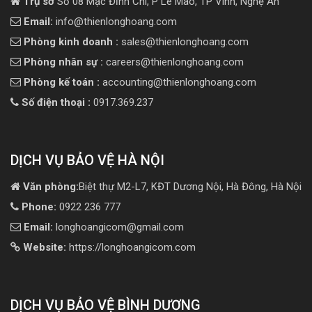
Trụ sở
Số 08 Mạc Đĩnh Chi, P Lê Mao, TP Vinh, Nghệ An
Email:
info@thienlonghoang.com
Phòng kinh doanh :
sales@thienlonghoang.com
Phòng nhân sự :
careers@thienlonghoang.com
Phòng kế toán :
accounting@thienlonghoang.com
Số điện thoại :
0917.369.237
DỊCH VỤ BẢO VỆ HÀ NỘI
Văn phòng:
Biệt thự M2-L7, KĐT Dương Nội, Hà Đông, Hà Nội
Phone:
0922 236 777
Email:
longhoangicom@gmail.com
Website:
https://longhoangicom.com
DỊCH VỤ BẢO VỆ BÌNH DƯƠNG