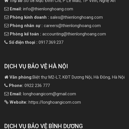
Trụ sở
Số 08 Mạc Đĩnh Chi, P Lê Mao, TP Vinh, Nghệ An
Email:
info@thienlonghoang.com
Phòng kinh doanh :
sales@thienlonghoang.com
Phòng nhân sự :
careers@thienlonghoang.com
Phòng kế toán :
accounting@thienlonghoang.com
Số điện thoại :
0917.369.237
DỊCH VỤ BẢO VỆ HÀ NỘI
Văn phòng:
Biệt thự M2-L7, KĐT Dương Nội, Hà Đông, Hà Nội
Phone:
0922 236 777
Email:
longhoangicom@gmail.com
Website:
https://longhoangicom.com
DỊCH VỤ BẢO VỆ BÌNH DƯƠNG