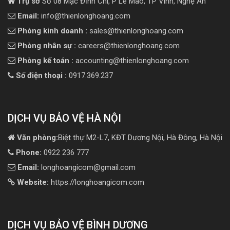
Trụ sở
Số 08 Mạc Đĩnh Chi, P Lê Mao, TP Vinh, Nghệ An
Email:
info@thienlonghoang.com
Phòng kinh doanh :
sales@thienlonghoang.com
Phòng nhân sự :
careers@thienlonghoang.com
Phòng kế toán :
accounting@thienlonghoang.com
Số điện thoại :
0917.369.237
DỊCH VỤ BẢO VỆ HÀ NỘI
Văn phòng:
Biệt thự M2-L7, KĐT Dương Nội, Hà Đông, Hà Nội
Phone:
0922 236 777
Email:
longhoangicom@gmail.com
Website:
https://longhoangicom.com
DỊCH VỤ BẢO VỆ BÌNH DƯƠNG