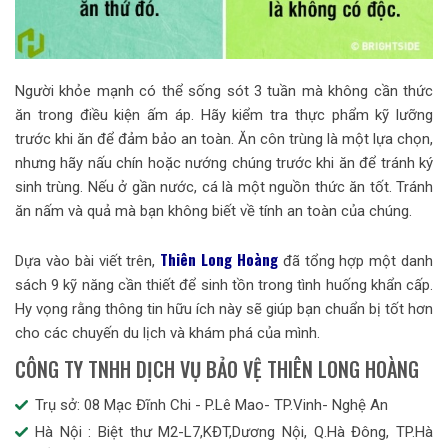
Người khỏe mạnh có thể sống sót 3 tuần mà không cần thức
ăn trong điều kiện ấm áp. Hãy kiểm tra thực phẩm kỹ lưỡng
trước khi ăn để đảm bảo an toàn. Ăn côn trùng là một lựa chọn,
nhưng hãy nấu chín hoặc nướng chúng trước khi ăn để tránh ký
sinh trùng. Nếu ở gần nước, cá là một nguồn thức ăn tốt. Tránh
ăn nấm và quả mà bạn không biết về tính an toàn của chúng.
Thiên Long Hoàng
Dựa vào bài viết trên,
đã tổng hợp một danh
sách 9 kỹ năng cần thiết để sinh tồn trong tình huống khẩn cấp.
Hy vọng rằng thông tin hữu ích này sẽ giúp bạn chuẩn bị tốt hơn
cho các chuyến du lịch và khám phá của mình.
CÔNG TY TNHH DỊCH VỤ BẢO VỆ THIÊN LONG HOÀNG
Trụ sở: 08 Mạc Đĩnh Chi - P.Lê Mao- TP.Vinh- Nghệ An
Hà Nội : Biệt thư M2-L7,KĐT,Dương Nội, Q.Hà Đông, TP.Hà