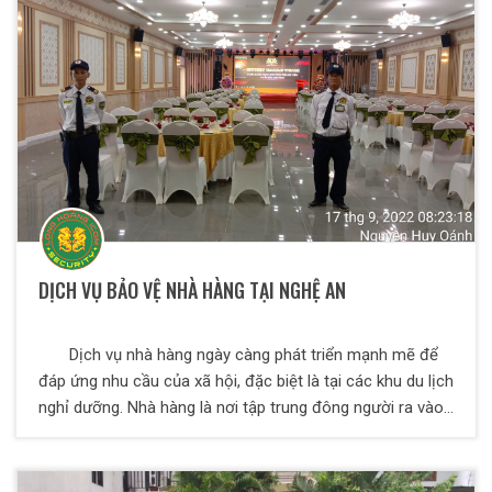
môn cao để đáp ứng yêu cầu khắt khe của khách hàng.
DỊCH VỤ BẢO VỆ NHÀ HÀNG TẠI NGHỆ AN
Dịch vụ nhà hàng ngày càng phát triển mạnh mẽ để
đáp ứng nhu cầu của xã hội, đặc biệt là tại các khu du lịch
nghỉ dưỡng. Nhà hàng là nơi tập trung đông người ra vào,
thường xuyên sử dụng chất rượu bia, chất kích thích nên
nhu cầu đảm bảo an ninh luôn cần được quan tâm. Do
đó, dịch vụ bảo vệ nhà hàng của công ty dịch vụ bảo vệ