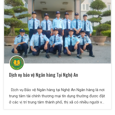
nghiệp ngày càng manh động. Chúng thường lợi dụng
thời điểm lúc công nhân tan ca mà bắt đầu thực hiện các
hành vi xấu. Vì thế ngoài việc đầu tư các hệ thống
camera an ninh, các chủ doanh nghiệp phải có thêm đội
ngũ nhân viên bảo vệ khu công nghiệp chuyên nghiệp. Đội
ngũ này sẽ giúp tăng thêm sự an tâm cho công nhân
viên, đảm bảo an ninh – trật tự trong khu công nghiệp
một cách hiệu quả nhất.
Dịch vụ bảo vệ Ngân hàng Tại Nghệ An
Dịch vụ Bảo vệ Ngân hàng tại Nghệ An Ngân hàng là nơi
trung tâm tài chính thương mại tín dụng thường đươc đặt
ở các vị trí trung tâm thành phố, thị xã có nhiều người và
phương tiện qua lại, mặt khác khách hàng ra vào đủ thành
phần tầng lớp với trình độ học thức khác nhau, nên tính