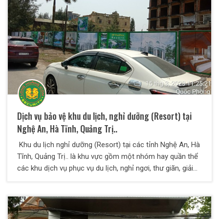
Dịch vụ bảo vệ khu du lịch, nghỉ dưỡng (Resort) tại
Nghệ An, Hà Tĩnh, Quảng Trị..
Khu du lịch nghỉ dưỡng (Resort) tại các tỉnh Nghệ An, Hà
Tĩnh, Quảng Trị.. là khu vực gồm một nhóm hay quần thể
các khu dịch vụ phục vụ du lịch, nghỉ ngơi, thư giãn, giải
trí. Các dịch vụ này được quy hoạch đồng bộ và được
triển khai trên cùng một khuôn viên địa lý. Khu Resort
thường được xây dựng tại các khu vực có điều kiệm môi
trường tốt, có di tích lịch sử văn hóa, có cảnh quan hữu