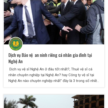
Dịch vụ Bảo vệ an ninh riêng cá nhân gia đình tại
Nghệ An
Dịch vụ vệ sĩ Nghệ An ở đâu tốt nhất?, Thuê vệ sĩ cá
nhân chuyên nghiệp tại Nghệ An? hay Công ty vệ sĩ tại
Nghệ An nào chuyên nghiệp nhất” đây là 3 trong số nhiều
câu hỏi khách hàng đặt ra khi có nhu cầu thuê vệ sĩ bảo
vệ an toàn tính mạng tại thành phố Vinh - Nghệ An. Nếu
bạn vẫn đang chung thắc mắc này, hãy đọc ngay bài viết
này để biết câu trả lời.