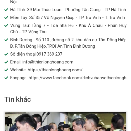
Nội
Hà Tĩnh: 39 Mai Thúc Loan - Phường Tân Giang - TP Hà Tĩnh
Miền Tây: Số 357 Võ Nguyên Giáp - TP Trà Vinh - T. Trà Vinh
Vũng Tàu: Tầng 7 - Tòa nhà H6 - Khu Á Châu - Phan Huy
Chú - TP Vũng Tàu
Bình Dương : Số 110 ,đường số 2, khu dân cư Tân Đông Hiệp
B, P.Tân Đông Hiệp,TP.Dĩ An,Tỉnh Bình Dương
Số điện thoại:0917 369 237
Email: info@thienlonghoang.com
Website: https://thienlonghoang.com/
Fanpage: https://www.facebook.com/dichvubaovethienlongho
Tin khác