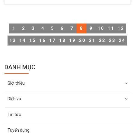
giải phóng mặt bằng. Việc đảm bảo an ninh, an toàn cho
các doanh nghiệp ở đây đòi hỏi phải có đội ngũ nhân viên
bảo vệ chuyên nghiệp cùng với sự điều hành, quản lý của
công ty dịch vụ bảo vệ giàu kinh nghiệm thì mới có thể
1
2
3
4
5
6
7
8
9
10
11
12
đáp ứng được yêu cầu đề ra.
13
14
15
16
17
18
19
20
21
22
23
24
DANH MỤC
Giới thiệu
Dịch vụ
Tin tức
Tuyển dụng