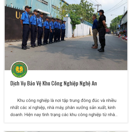
đội ngũ bảo vệ công trường là một điều vô cùng cần thiết
để đảm bảo an ninh trật tự, an toàn cho người và của
trong khu vực công trường xây dựng. Để công trình có
thể diễn ra theo đúng tiến độ sẵn có một dịch vụ bảo vệ
công trường cần hoàn thành những yêu cầu dưới đây.
Dịch Vụ Bảo Vệ Khu Công Nghiệp Nghệ An
Khu công nghiệp là nơi tập trung đông đúc và nhiều
nhất các xí nghiệp, nhà máy, phân xưởng sản xuất, kinh
doanh. Hiện nay tình trạng các khu công nghiệp từ nhà
máy đến xí nghiệp sản xuất bị mất cắp hàng hóa đang
ngày càng tăng bởi tình trạng trộm cắp tại khu công