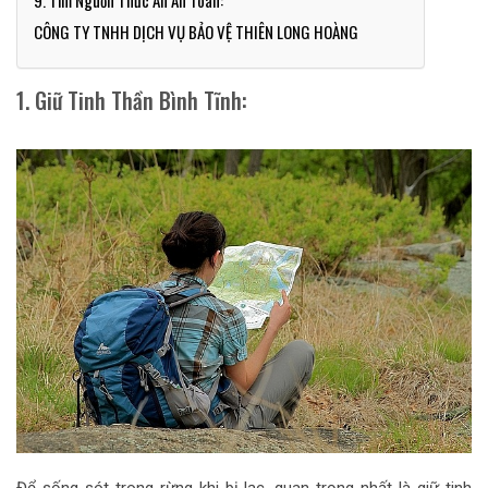
9. Tìm Nguồn Thức Ăn An Toàn:
CÔNG TY TNHH DỊCH VỤ BẢO VỆ THIÊN LONG HOÀNG
1. Giữ Tinh Thần Bình Tĩnh:
Để sống sót trong rừng khi bị lạc, quan trọng nhất là giữ tinh