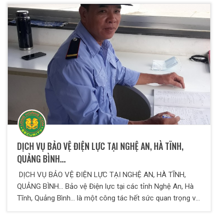
chất mục tiêu rất phức tạp đòi hỏi nhân viên bảo vệ tại
đây phải có trình độ nghiệp vụ cao và phong cách làm
việc rất lịch sự, linh hoạt, uyển chuyển.
DỊCH VỤ BẢO VỆ ĐIỆN LỰC TẠI NGHỆ AN, HÀ TĨNH,
QUẢNG BÌNH...
DỊCH VỤ BẢO VỆ ĐIỆN LỰC TẠI NGHỆ AN, HÀ TĨNH,
QUẢNG BÌNH... Bảo vệ Điện lực tại các tỉnh Nghệ An, Hà
Tĩnh, Quảng Bình... là một công tác hết sức quan trọng và
cần thiết.