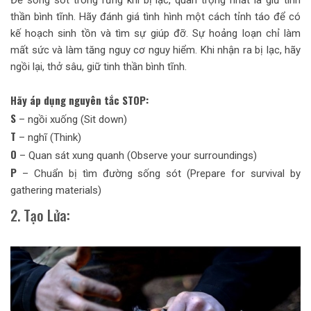
thần bình tĩnh. Hãy đánh giá tình hình một cách tỉnh táo để có
kế hoạch sinh tồn và tìm sự giúp đỡ. Sự hoảng loạn chỉ làm
mất sức và làm tăng nguy cơ nguy hiểm. Khi nhận ra bị lạc, hãy
ngồi lại, thở sâu, giữ tinh thần bình tĩnh.
Hãy áp dụng nguyên tắc STOP:
S
– ngồi xuống (Sit down)
T
– nghĩ (Think)
O
– Quan sát xung quanh (Observe your surroundings)
P
– Chuẩn bị tìm đường sống sót (Prepare for survival by
gathering materials)
2. Tạo Lửa: