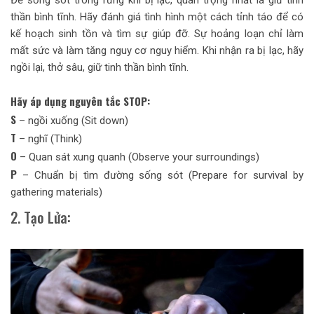
thần bình tĩnh. Hãy đánh giá tình hình một cách tỉnh táo để có
kế hoạch sinh tồn và tìm sự giúp đỡ. Sự hoảng loạn chỉ làm
mất sức và làm tăng nguy cơ nguy hiểm. Khi nhận ra bị lạc, hãy
ngồi lại, thở sâu, giữ tinh thần bình tĩnh.
Hãy áp dụng nguyên tắc STOP:
S
– ngồi xuống (Sit down)
T
– nghĩ (Think)
O
– Quan sát xung quanh (Observe your surroundings)
P
– Chuẩn bị tìm đường sống sót (Prepare for survival by
gathering materials)
2. Tạo Lửa: