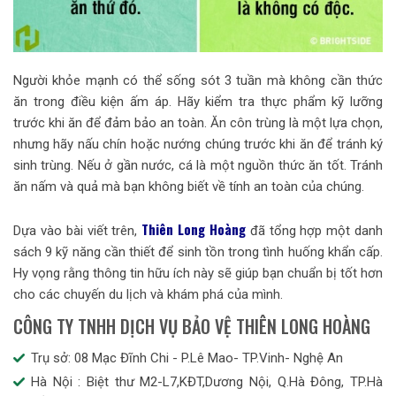
Người khỏe mạnh có thể sống sót 3 tuần mà không cần thức
ăn trong điều kiện ấm áp. Hãy kiểm tra thực phẩm kỹ lưỡng
trước khi ăn để đảm bảo an toàn. Ăn côn trùng là một lựa chọn,
nhưng hãy nấu chín hoặc nướng chúng trước khi ăn để tránh ký
sinh trùng. Nếu ở gần nước, cá là một nguồn thức ăn tốt. Tránh
ăn nấm và quả mà bạn không biết về tính an toàn của chúng.
Thiên Long Hoàng
Dựa vào bài viết trên,
đã tổng hợp một danh
sách 9 kỹ năng cần thiết để sinh tồn trong tình huống khẩn cấp.
Hy vọng rằng thông tin hữu ích này sẽ giúp bạn chuẩn bị tốt hơn
cho các chuyến du lịch và khám phá của mình.
CÔNG TY TNHH DỊCH VỤ BẢO VỆ THIÊN LONG HOÀNG
Trụ sở: 08 Mạc Đĩnh Chi - P.Lê Mao- TP.Vinh- Nghệ An
Hà Nội : Biệt thư M2-L7,KĐT,Dương Nội, Q.Hà Đông, TP.Hà