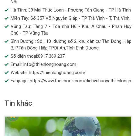
Nội
Hà Tĩnh: 39 Mai Thúc Loan - Phường Tân Giang - TP Hà Tĩnh
Miền Tây: Số 357 Võ Nguyên Giáp - TP Trà Vinh - T. Trà Vinh
Vũng Tàu: Tầng 7 - Tòa nhà H6 - Khu Á Châu - Phan Huy
Chú - TP Vũng Tàu
Bình Dương : Số 110 ,đường số 2, khu dân cư Tân Đông Hiệp
B, P.Tân Đông Hiệp,TP.Dĩ An,Tỉnh Bình Dương
Số điện thoại:0917 369 237
Email: info@thienlonghoang.com
Website: https://thienlonghoang.com/
Fanpage: https://www.facebook.com/dichvubaovethienlongho
Tin khác