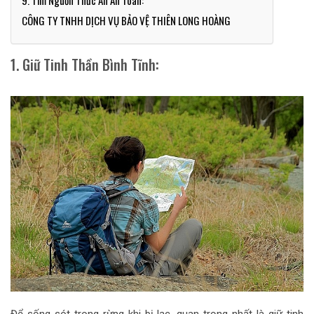
9. Tìm Nguồn Thức Ăn An Toàn:
CÔNG TY TNHH DỊCH VỤ BẢO VỆ THIÊN LONG HOÀNG
1. Giữ Tinh Thần Bình Tĩnh:
Để sống sót trong rừng khi bị lạc, quan trọng nhất là giữ tinh