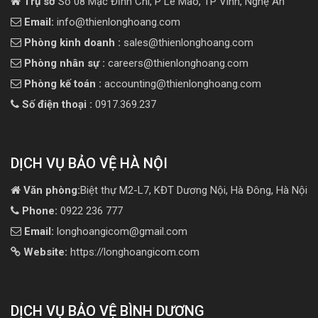
Trụ sở
Số 08 Mạc Đĩnh Chi, P Lê Mao, TP Vinh, Nghệ An
Email:
info@thienlonghoang.com
Phòng kinh doanh :
sales@thienlonghoang.com
Phòng nhân sự :
careers@thienlonghoang.com
Phòng kế toán :
accounting@thienlonghoang.com
Số điện thoại :
0917.369.237
DỊCH VỤ BẢO VỆ HÀ NỘI
Văn phòng:
Biệt thự M2-L7, KĐT Dương Nội, Hà Đông, Hà Nội
Phone:
0922 236 777
Email:
longhoangicom@gmail.com
Website:
https://longhoangicom.com
DỊCH VỤ BẢO VỆ BÌNH DƯƠNG