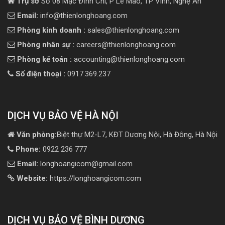
Trụ sở
Số 08 Mạc Đĩnh Chi, P Lê Mao, TP Vinh, Nghệ An
Email:
info@thienlonghoang.com
Phòng kinh doanh :
sales@thienlonghoang.com
Phòng nhân sự :
careers@thienlonghoang.com
Phòng kế toán :
accounting@thienlonghoang.com
Số điện thoại :
0917.369.237
DỊCH VỤ BẢO VỆ HÀ NỘI
Văn phòng:
Biệt thự M2-L7, KĐT Dương Nội, Hà Đông, Hà Nội
Phone:
0922 236 777
Email:
longhoangicom@gmail.com
Website:
https://longhoangicom.com
DỊCH VỤ BẢO VỆ BÌNH DƯƠNG