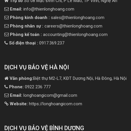
Trụ sở
Số 08 Mạc Đĩnh Chi, P Lê Mao, TP Vinh, Nghệ An
Email:
info@thienlonghoang.com
Phòng kinh doanh :
sales@thienlonghoang.com
Phòng nhân sự :
careers@thienlonghoang.com
Phòng kế toán :
accounting@thienlonghoang.com
Số điện thoại :
0917.369.237
DỊCH VỤ BẢO VỆ HÀ NỘI
Văn phòng:
Biệt thự M2-L7, KĐT Dương Nội, Hà Đông, Hà Nội
Phone:
0922 236 777
Email:
longhoangicom@gmail.com
Website:
https://longhoangicom.com
DỊCH VỤ BẢO VỆ BÌNH DƯƠNG