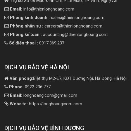
Trụ sở
Số 08 Mạc Đĩnh Chi, P Lê Mao, TP Vinh, Nghệ An
Email:
info@thienlonghoang.com
Phòng kinh doanh :
sales@thienlonghoang.com
Phòng nhân sự :
careers@thienlonghoang.com
Phòng kế toán :
accounting@thienlonghoang.com
Số điện thoại :
0917.369.237
DỊCH VỤ BẢO VỆ HÀ NỘI
Văn phòng:
Biệt thự M2-L7, KĐT Dương Nội, Hà Đông, Hà Nội
Phone:
0922 236 777
Email:
longhoangicom@gmail.com
Website:
https://longhoangicom.com
DỊCH VỤ BẢO VỆ BÌNH DƯƠNG