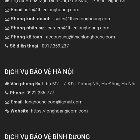
Trụ sở
Số 08 Mạc Đĩnh Chi, P Lê Mao, TP Vinh, Nghệ An
Email:
info@thienlonghoang.com
Phòng kinh doanh :
sales@thienlonghoang.com
Phòng nhân sự :
careers@thienlonghoang.com
Phòng kế toán :
accounting@thienlonghoang.com
Số điện thoại :
0917.369.237
DỊCH VỤ BẢO VỆ HÀ NỘI
Văn phòng:
Biệt thự M2-L7, KĐT Dương Nội, Hà Đông, Hà Nội
Phone:
0922 236 777
Email:
longhoangicom@gmail.com
Website:
https://longhoangicom.com
DỊCH VỤ BẢO VỆ BÌNH DƯƠNG