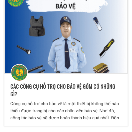
vụ lẫn kỹ năng xử lý tình huống bất ngờ phát sinh tại mục
tiêu một cách nhanh chóng và hiệu quả đảm bảo an toàn
tuyệt đối cho đơn vị khách hàng.
CÁC CÔNG CỤ HỖ TRỢ CHO BẢO VỆ GỒM CÓ NHỮNG
GÌ?
Công cụ hỗ trợ cho bảo vệ là một thiết bị không thể nào
thiếu được trang bị cho các nhân viên bảo vệ. Nhờ đó,
công tác bảo vệ sẽ được hoàn thành hiệu quả nhất. Đồng
thời, nó còn thể hiện sự chuyên nghiệp của đơn vị, công
ty cung cấp lực lượng bảo vệ. Vậy những công cụ hỗ trợ