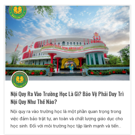
do các đơn vị trực tiếp tuyển dụng, xu hướng gần đây
xuất hiện một loại hình dịch vụ đó là dịch vụ bảo vệ.
Nội Quy Ra Vào Trường Học Là Gì? Bảo Vệ Phải Duy Trì
Nội Quy Như Thế Nào?
Nội quy ra vào trường học là một phần quan trọng trong
việc đảm bảo trật tự, an toàn và chất lượng giáo dục cho
học sinh. Đối với môi trường học tập lành mạnh và tiến
bộ tất cả học sinh cũng như giáo viên đều nên tuân thủ