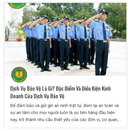
bảo vệ nào cần thiết? Cách sử dụng ra sao? Hãy cùng
Bảo vệ Thiên Long Hoàng theo dõi ở bài viết dưới đây
nhé!
Dịch Vụ Bảo Vệ Là Gì? Đặc Điểm Và Điều Kiện Kinh
Doanh Của Dịch Vụ Bảo Vệ
Để đảm bảo và giữ gìn an ninh trật tự, đem lại an toàn và
sự an tâm cho mọi người luôn là ưu tiên hàng đầu hiện
nay, trở thành nhu cầu thiết yếu của các đơn vị, cơ quan,
tổ chức, doanh nghiệp, cá nhân,… Bên cạnh bảo vệ nội bộ