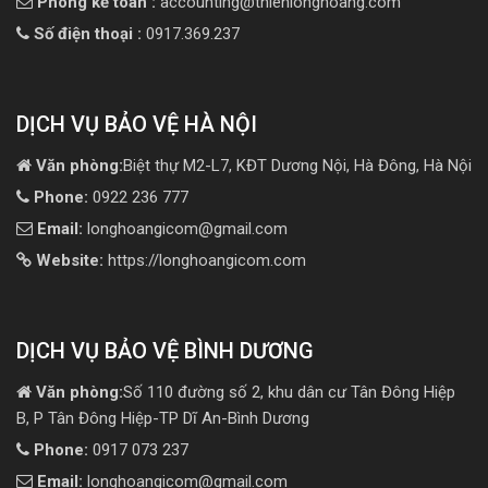
Phòng kế toán :
accounting@thienlonghoang.com
Số điện thoại :
0917.369.237
DỊCH VỤ BẢO VỆ HÀ NỘI
Văn phòng:
Biệt thự M2-L7, KĐT Dương Nội, Hà Đông, Hà Nội
Phone:
0922 236 777
Email:
longhoangicom@gmail.com
Website:
https://longhoangicom.com
DỊCH VỤ BẢO VỆ BÌNH DƯƠNG
Văn phòng:
Số 110 đường số 2, khu dân cư Tân Đông Hiệp
B, P Tân Đông Hiệp-TP Dĩ An-Bình Dương
Phone:
0917 073 237
Email:
longhoangicom@gmail.com