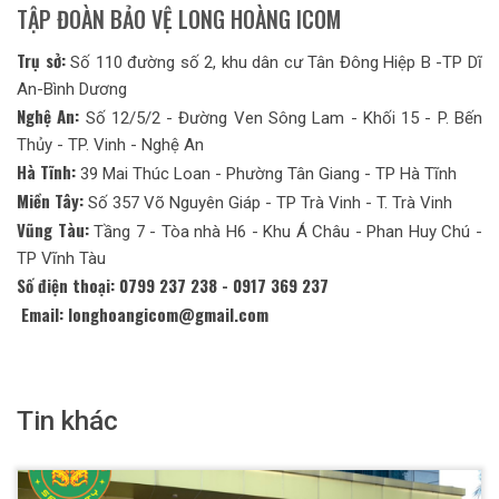
TẬP ĐOÀN BẢO VỆ LONG HOÀNG ICOM
Trụ sở:
Số 110 đường số 2, khu dân cư Tân Đông Hiệp B -TP Dĩ
An-Bình Dương
Nghệ An:
Số 12/5/2 - Đường Ven Sông Lam - Khối 15 - P. Bến
Thủy - TP. Vinh - Nghệ An
Hà Tĩnh:
39 Mai Thúc Loan - Phường Tân Giang - TP Hà Tĩnh
Miền Tây:
Số 357 Võ Nguyên Giáp - TP Trà Vinh - T. Trà Vinh
Vũng Tàu:
Tầng 7 - Tòa nhà H6 - Khu Á Châu - Phan Huy Chú -
TP Vĩnh Tàu
Số điện thoại: 0799 237 238 - 0917 369 237
Email: longhoangicom@gmail.com
Tin khác