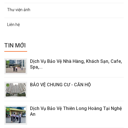
https://thienlonghoang.com/
Fanpage: https://www.facebook.com/dichvubaovethienlongho
Thư viện ảnh
Liên hệ
TIN MỚI
Dịch Vụ Bảo Vệ Nhà Hàng, Khách Sạn, Cafe,
Spa,...
BẢO VỆ CHUNG CƯ - CĂN HỘ
Dịch Vụ Bảo Vệ Thiên Long Hoàng Tại Nghệ
An