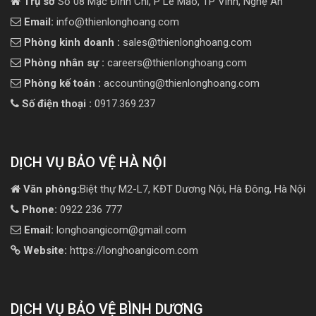
Trụ sở
Số 08 Mạc Đĩnh Chi, P Lê Mao, TP Vinh, Nghệ An
Email:
info@thienlonghoang.com
Phòng kinh doanh :
sales@thienlonghoang.com
Phòng nhân sự :
careers@thienlonghoang.com
Phòng kế toán :
accounting@thienlonghoang.com
Số điện thoại :
0917.369.237
DỊCH VỤ BẢO VỆ HÀ NỘI
Văn phòng:
Biệt thự M2-L7, KĐT Dương Nội, Hà Đông, Hà Nội
Phone:
0922 236 777
Email:
longhoangicom@gmail.com
Website:
https://longhoangicom.com
DỊCH VỤ BẢO VỆ BÌNH DƯƠNG