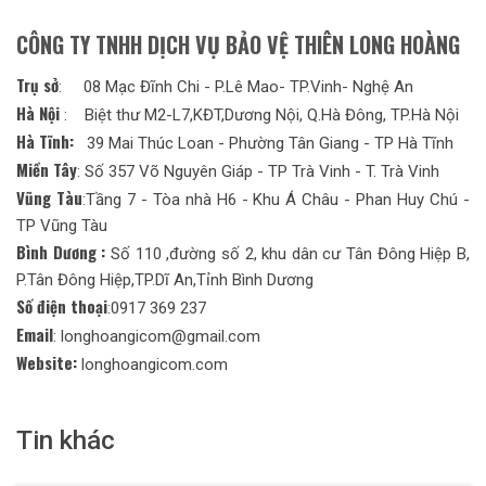
CÔNG TY TNHH DỊCH VỤ BẢO VỆ THIÊN LONG HOÀNG
Trụ sở
: 08 Mạc Đĩnh Chi - P.Lê Mao- TP.Vinh- Nghệ An
Hà Nội
: Biệt thư M2-L7,KĐT,Dương Nội, Q.Hà Đông, TP.Hà Nội
Hà Tĩnh:
39 Mai Thúc Loan - Phường Tân Giang - TP Hà Tĩnh
Miền Tây
: Số 357 Võ Nguyên Giáp - TP Trà Vinh - T. Trà Vinh
Vũng Tàu
:Tầng 7 - Tòa nhà H6 - Khu Á Châu - Phan Huy Chú -
TP Vũng Tàu
Bình Dương :
Số 110 ,đường số 2, khu dân cư Tân Đông Hiệp B,
P.Tân Đông Hiệp,TP.Dĩ An,Tỉnh Bình Dương
Số điện thoại
:0917 369 237
Email
: longhoangicom@gmail.com
Website:
longhoangicom.com
Tin khác