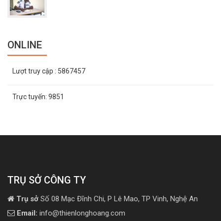
ONLINE
Lượt truy cập
: 5867457
Trực tuyến:
9851
TRỤ SỞ CÔNG TY
Trụ sở
Số 08 Mạc Đĩnh Chi, P Lê Mao, TP Vinh, Nghệ An
Email:
info@thienlonghoang.com