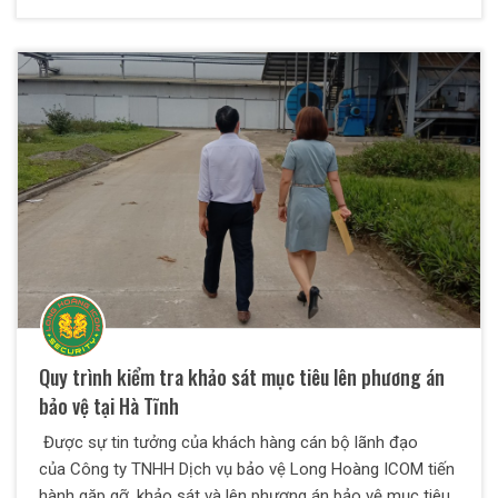
ngay tại chỗ. Đây nơi xuyên có nhiều người sử dụng dịch
vụ, trong đó có cả việc sử dụng chất kích thích như rượu
bia nên yếu tố an ninh luôn cần được đảm bảo. Không
những thế, với tình hình tệ nạn xã hội có xu hướng gia
tăng, trộm cắp, phá hoại tài sản xảy ra nhiều… Nhà hàng,
quán cafe rất cần có sự hiện diện của lực lượng bảo vệ
chuyên nghiệp.
Quy trình kiểm tra khảo sát mục tiêu lên phương án
bảo vệ tại Hà Tĩnh
Được sự tin tưởng của khách hàng cán bộ lãnh đạo
của Công ty TNHH Dịch vụ bảo vệ Long Hoàng ICOM tiến
hành gặp gỡ, khảo sát và lên phương án bảo vệ mục tiêu.