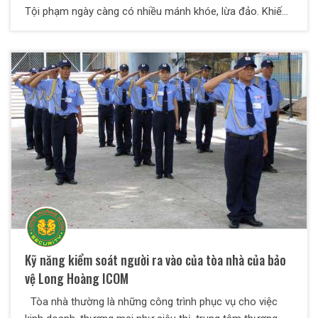
Tội phạm ngày càng có nhiều mánh khóe, lừa đảo. Khiến
chúng ta khó lòng kiểm soát được. Chính vì vậy, nhu cầu
sử dụng dịch vụ bảo vệ chuyên nghiệp ngày càng được
nhiều người lựa chọn. Điều đó đã khiến cho ngày càng có
nhiều công ty bảo vệ ra đời. Trong bài viết này, chúng tôi
sẽ giúp bạn tìm hiểu những lý do. Vì sao dịch vụ bảo vệ
chuyên nghiệp lại ngày càng phát triển nhiều như vậy.
Kỹ năng kiểm soát người ra vào của tòa nhà của bảo
vệ Long Hoàng ICOM
Tòa nhà thường là những công trình phục vụ cho việc