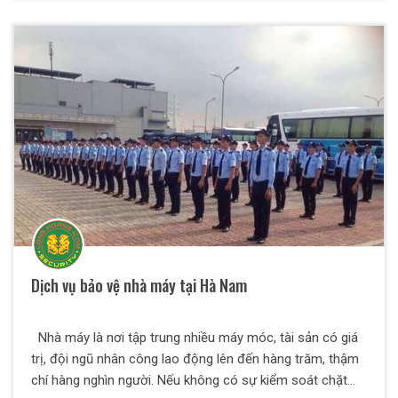
với tình hình tệ nạn xã hội có xu hướng gia tăng, trộm cắp,
phá hoại tài sản xảy ra nhiều… Nhà hàng, quán cafe rất
cần có sự hiện diện của lực lượng bảo vệ chuyên nghiệp.
Dịch vụ bảo vệ nhà máy tại Hà Nam
Nhà máy là nơi tập trung nhiều máy móc, tài sản có giá
trị, đội ngũ nhân công lao động lên đến hàng trăm, thậm
chí hàng nghìn người. Nếu không có sự kiểm soát chặt