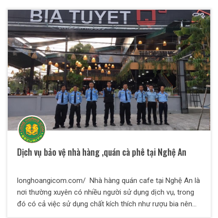
các toà nhà, bệnh viện, trường học, cửa hàng, nhà hàng,
các ngân hàng, công trường, showroom trưng bày sản
phẩm, các khu công nghiệp và khu chế xuất…
Dịch vụ bảo vệ nhà hàng ,quán cà phê tại Nghệ An
longhoangicom.com/ Nhà hàng quán cafe tại Nghệ An là
nơi thường xuyên có nhiều người sử dụng dịch vụ, trong
đó có cả việc sử dụng chất kích thích như rượu bia nên
yếu tố an ninh luôn cần được đảm bảo. Không những thế,