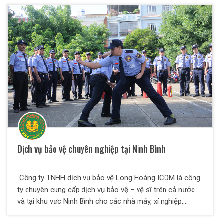
trong công việc và cuộc sống. Với Công ty bảo vệ Long
Hoàng ICOM, dịch vụ bảo vệ chuyên nghiệp tại Bắc Ninh
luôn giúp cho quý khách hàng hài lòng và an tâm tin
tưởng. Vậy có những ưu điểm nào đáng ghi nhận? Hãy
cùng tìm hiểu ngay nhé!
Dịch vụ bảo vệ chuyên nghiệp tại Ninh Bình
Công ty TNHH dịch vụ bảo vệ Long Hoàng ICOM là công
ty chuyên cung cấp dịch vụ bảo vệ – vệ sĩ trên cả nước
và tại khu vực Ninh Bình cho các nhà máy, xí nghiệp,
doanh nghiệp, các tổ chức chính phủ và phi chính phủ,