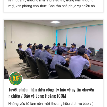
kinh doanh, thương mại như siêu thị, trung tâm thương
mại, văn phòng cho thuê. Các tòa nhà phục vụ nhiều nhu
cầu và mục đích khách nhau nhưng chủ yếu là nơi làm
việc, trưng bày trao đổi hàng hóa…Với sự phát triển của
các nền công, nông nghiệp , nhiều tòa nhà cao tầng mọc
lên như nấm. Kéo theo đó sự an toàn , an ninh là điều
đáng quan tâm
Tuyệt chiêu nhận diện công ty bảo vệ uy tín chuyên
nghiệp / Bảo vệ Long Hoàng ICOM
Những yếu tố làm nên một thương hiệu dịch vụ bảo vệ