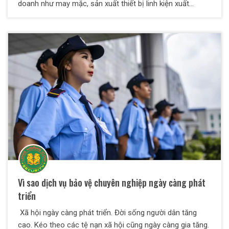
doanh như may mặc, sản xuất thiết bị linh kiện xuất
khẩu,...... Với sự phát triển của nền công nghiệp hiện nay,
quy tụ hàng ngàn lao động về đây làm việc. Dẫn đến, tình
trạng mất an toàn, an ninh là điều đáng lo ngại. Được sự
tin tưởng của lãnh đạo các nhà máy , Công ty Dịch vụ
bảo vệ Long Hoàng ICOM đã và đang ngày đêm thực
hiện nhiệm vụ bảo vệ an toàn cho tất cả cán bộ công,
nhân viên và tài sản nơi đây.
Vì sao dịch vụ bảo vệ chuyên nghiệp ngày càng phát
triển
Xã hội ngày càng phát triển. Đời sống người dân tăng
cao. Kéo theo các tệ nạn xã hội cũng ngày càng gia tăng.