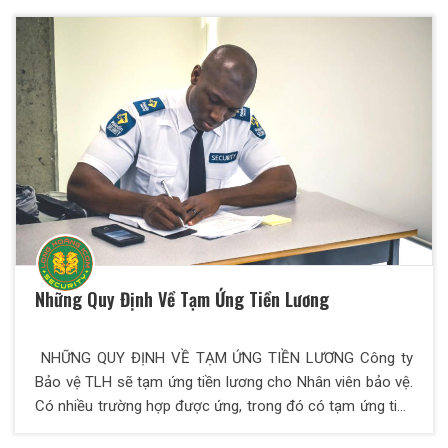
tưởng. Thiên Long Hoàng cung cấp các chương trình đào
tạo chuyên nghiệp, cam kết có việc làm ngay với mức
lương hấp dẫn!
Những Quy Định Về Tạm Ứng Tiền Lương
NHỮNG QUY ĐỊNH VỀ TẠM ỨNG TIỀN LƯƠNG Công ty
Bảo vệ TLH sẽ tạm ứng tiền lương cho Nhân viên bảo vệ.
Có nhiều trường hợp được ứng, trong đó có tạm ứng tiền
ăn hàng ngày, tạm ứng định kỳ, tạm ứng đột xuất… Hoạt