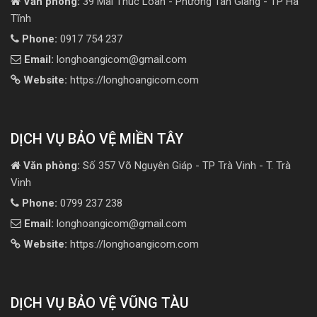
Văn phòng:
39 Mai Thúc Loan - Phường Tân Giang - TP Hà
Tĩnh
Phone:
0917 754 237
Email:
longhoangicom@gmail.com
Website:
https://longhoangicom.com
DỊCH VỤ BẢO VỆ MIỀN TÂY
Văn phòng:
Số 357 Võ Nguyên Giáp - TP Trà Vinh - T. Trà
Vinh
Phone:
0799 237 238
Email:
longhoangicom@gmail.com
Website:
https://longhoangicom.com
DỊCH VỤ BẢO VỆ VŨNG TÀU