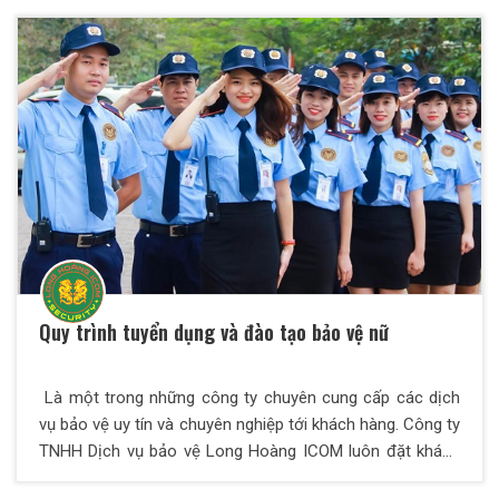
động này được thể hiện công khai, minh bạch. Các nhân
viên cứ theo quy định này mà làm. Các cán bộ quản lý cứ
theo quy định này mà giải quyết cho nhân viên. Tạm ứng
tiền lương cho Nhân viên bảo vệ là sự quan tâm của BGĐ
Công ty. Quy định chi tiết cho từng trường hợp, từng điều
kiện, cụ thể như sau:
Quy trình tuyển dụng và đào tạo bảo vệ nữ
Là một trong những công ty chuyên cung cấp các dịch
vụ bảo vệ uy tín và chuyên nghiệp tới khách hàng. Công ty
TNHH Dịch vụ bảo vệ Long Hoàng ICOM luôn đặt khách
hàng lên hàng đầu. Bởi vậy, để có thể mang tới cho khách