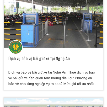
chen lấn, trộm cắp, móc túi, la hét, say xỉn và phá hoại tài
sản và đuối nước...
Dịch vụ bảo vệ bãi giữ xe tại Nghệ An
Dịch vụ bảo vệ bãi giữ xe tại Nghệ An Thuê dịch vụ bảo
vệ bãi gửi xe cần quan tâm những điều gì? Phương án
bảo vệ cho từng nghiệp vụ ra sao? Mức giá tối ưu nhất
cho chủ đầu tư là gì? Nên chọn đơn vị nào cung cấp dịch
vụ? Tại bài viết này, Bảo Vệ Thiên Long Hoàng sẽ giải đáp
toàn bộ các thắc mắc trên dành cho quý vị. Cùng chúng
tôi tìm hiểu chi tiết nhé.