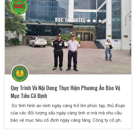
nghiệp vụ an ninh là làm gì và một số yêu cầu đối với
nhân viên bảo vệ
Quy Trình Và Nội Dung Thực Hiện Phương Án Bảo Vệ
Mục Tiêu Cố Định
Do tình hình an ninh ngày càng trở lên phức tạp, thủ đoạn
của các đối tượng xấu ngày càng tinh vi mà mà nhu cầu
bảo vệ mục tiêu cố định ngày càng tăng. Công ty cổ phần
bảo vệ Thiên Long Hoàng xin chia sẻ một số kiến thức về
vấn đề này qua bài viết dưới đây.