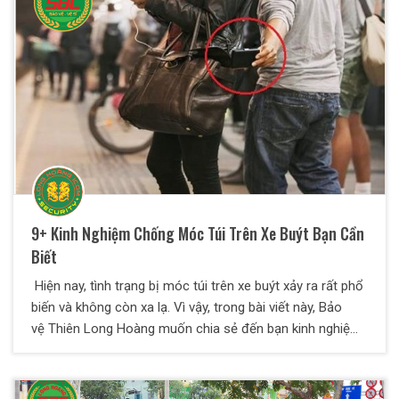
xấu trộm cắp, dễ mất an ninh nếu không có sự quản lý và
bảo vệ chặt chẽ. Dịch vụ bảo vệ tại Hà Đông cho khu đô
thị mở ra sẽ giải quyết tốt khâu an ninh cho ban quản lý
khu đô thị.
9+ Kinh Nghiệm Chống Móc Túi Trên Xe Buýt Bạn Cần
Biết
Hiện nay, tình trạng bị móc túi trên xe buýt xảy ra rất phổ
biến và không còn xa lạ. Vì vậy, trong bài viết này, Bảo
vệ Thiên Long Hoàng muốn chia sẻ đến bạn kinh nghiệm
chống móc túi trên xe buýt. Theo dõi ngay nhé!