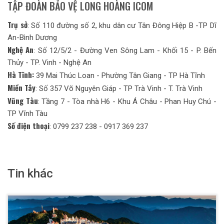
TẬP ĐOÀN BẢO VỆ LONG HOÀNG ICOM
Trụ sở
: Số 110 đường số 2, khu dân cư Tân Đông Hiệp B -TP Dĩ
An-Bình Dương
Nghệ An
: Số 12/5/2 - Đường Ven Sông Lam - Khối 15 - P. Bến
Thủy - TP. Vinh - Nghệ An
Hà Tĩnh:
39 Mai Thúc Loan - Phường Tân Giang - TP Hà Tĩnh
Miền Tây
: Số 357 Võ Nguyên Giáp - TP Trà Vinh - T. Trà Vinh
Vũng Tàu
: Tầng 7 - Tòa nhà H6 - Khu Á Châu - Phan Huy Chú -
TP Vĩnh Tàu
Số điện thoại
: 0799 237 238 - 0917 369 237
Tin khác