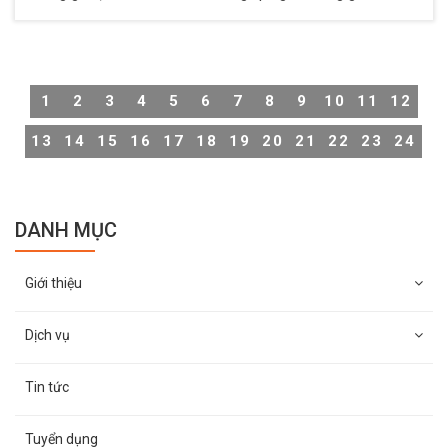
không gian sống một cách thuận tiện và hiệu quả. Thông
thường, các camera này hoạt động liên tục 24/7, nhưng
trong trường hợp muốn đảm bảo sự riêng tư, không phải
ai cũng biết cách tắt camera chuẩn xác. Vì vậy, Thiên
1
2
3
4
5
6
7
8
9
10
11
12
Long Hoàng sẽ hướng dẫn cách tắt camera giám sát
trong nhà cực đơn giản và nhanh chóng.
13
14
15
16
17
18
19
20
21
22
23
24
DANH MỤC
Giới thiệu
Dịch vụ
Tin tức
Tuyển dụng