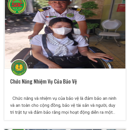
giúp phòng tránh mọi rủi ro xảy ra trong quá trình vận
chuyển hàng hóa và đảm bảo được độ an toàn cho hàng
hóa có giá trị cao cho khách hàng.
Chức Năng Nhiệm Vụ Của Bảo Vệ
Chức năng và nhiệm vụ của bảo vệ là đảm bảo an ninh
và an toàn cho cộng đồng, bảo vệ tài sản và người, duy
trì trật tự và đảm bảo rằng mọi hoạt động diễn ra một
cách trật tự, hòa bình và an toàn. Trong bài viết dưới
đây, Thiên Long Hoàng sẽ giúp bạn hiểu thêm về các