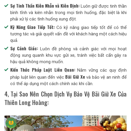
Sự Tinh Thần Kiên Nhẫn và Kiên Định:
Luôn giữ được tinh thần
bình tĩnh và kiên nhẫn trong mọi tình huống, đặc biệt là khi
phải xử lý các tình huống xung đột.
Kỹ Năng Giao Tiếp Tốt:
Có kỹ năng giao tiếp tốt để có thể
tương tác và giải quyết vấn đề với khách hàng một cách hiệu
quả.
Sự Cảnh Giác:
Luôn đề phòng và cảnh giác với mọi hoạt
động xung quanh khu vực gửi xe, tránh việc bất cẩn gây ra
hậu quả không mong muốn.
Kiến Thức Pháp Luật Liên Quan:
Nắm vững các quy định
Bãi Giữ Xe
pháp luật liên quan đến việc
và bảo vệ an ninh để
có thể áp dụng một cách chính xác khi cần.
4, Tại Sao Nên Chọn Dịch Vụ Bảo Vệ Bãi Giữ Xe Của
Thiên Long Hoàng: