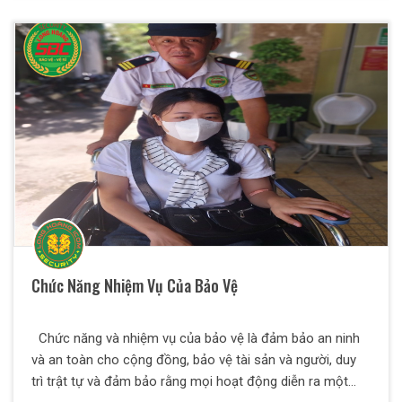
chính của Công Ty khi thực hiện loại hình dịch vụ này là
giúp phòng tránh mọi rủi ro xảy ra trong quá trình vận
chuyển hàng hóa và đảm bảo được độ an toàn cho hàng
hóa có giá trị cao cho khách hàng.
Chức Năng Nhiệm Vụ Của Bảo Vệ
Chức năng và nhiệm vụ của bảo vệ là đảm bảo an ninh
và an toàn cho cộng đồng, bảo vệ tài sản và người, duy
trì trật tự và đảm bảo rằng mọi hoạt động diễn ra một