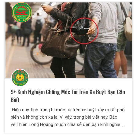
nhiên, đây cũng là mục tiêu hàng đầu cho tội phạm và kẻ
xấu trộm cắp, dễ mất an ninh nếu không có sự quản lý và
bảo vệ chặt chẽ. Dịch vụ bảo vệ tại Hà Đông cho khu đô
thị mở ra sẽ giải quyết tốt khâu an ninh cho ban quản lý
khu đô thị.
9+ Kinh Nghiệm Chống Móc Túi Trên Xe Buýt Bạn Cần
Biết
Hiện nay, tình trạng bị móc túi trên xe buýt xảy ra rất phổ
biến và không còn xa lạ. Vì vậy, trong bài viết này, Bảo
vệ Thiên Long Hoàng muốn chia sẻ đến bạn kinh nghiệm
chống móc túi trên xe buýt. Theo dõi ngay nhé!