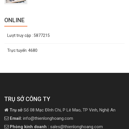
ONLINE
Lượt truy cập
: 5877215
Trực tuyến:
4680
TRỤ SỞ CÔNG TY
Trụ sở
Số 08 Mạc Đĩnh Chi, P Lê Mao, TP Vinh, Nghệ An
Email:
info@thienlonghoang.com
Phòng kinh doanh :
sales@thienlonghoang.com