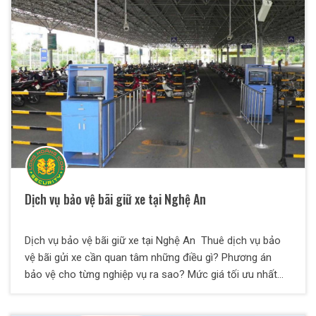
bảo vệ khác. Các nhân viên của bảo vệ Thiên Long Hoàng
có kinh nghiệm xử lý ùn tắc giao thông, các tình trạng
chen lấn, trộm cắp, móc túi, la hét, say xỉn và phá hoại tài
sản và đuối nước...
Dịch vụ bảo vệ bãi giữ xe tại Nghệ An
Dịch vụ bảo vệ bãi giữ xe tại Nghệ An Thuê dịch vụ bảo
vệ bãi gửi xe cần quan tâm những điều gì? Phương án
bảo vệ cho từng nghiệp vụ ra sao? Mức giá tối ưu nhất
cho chủ đầu tư là gì? Nên chọn đơn vị nào cung cấp dịch
vụ? Tại bài viết này, Bảo Vệ Thiên Long Hoàng sẽ giải đáp