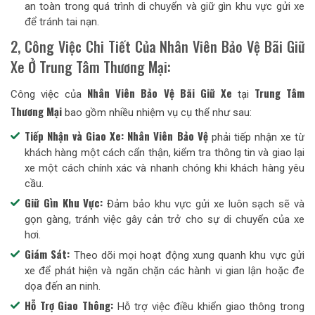
an toàn trong quá trình di chuyển và giữ gìn khu vực gửi xe
để tránh tai nạn.
2, Công Việc Chi Tiết Của Nhân Viên Bảo Vệ Bãi Giữ
Xe Ở Trung Tâm Thương Mại:
Nhân Viên Bảo Vệ Bãi Giữ Xe
Trung Tâm
Công việc của
tại
Thương Mại
bao gồm nhiều nhiệm vụ cụ thể như sau:
Tiếp Nhận và Giao Xe:
Nhân Viên Bảo Vệ
phải tiếp nhận xe từ
khách hàng một cách cẩn thận, kiểm tra thông tin và giao lại
xe một cách chính xác và nhanh chóng khi khách hàng yêu
cầu.
Giữ Gìn Khu Vực:
Đảm bảo khu vực gửi xe luôn sạch sẽ và
gọn gàng, tránh việc gây cản trở cho sự di chuyển của xe
hơi.
Giám Sát:
Theo dõi mọi hoạt động xung quanh khu vực gửi
xe để phát hiện và ngăn chặn các hành vi gian lận hoặc đe
dọa đến an ninh.
Hỗ Trợ Giao Thông:
Hỗ trợ việc điều khiển giao thông trong