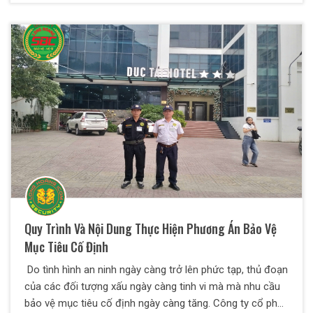
cách trật tự, hòa bình và an toàn. Trong bài viết dưới
đây, Thiên Long Hoàng sẽ giúp bạn hiểu thêm về các
nghiệp vụ an ninh là làm gì và một số yêu cầu đối với
nhân viên bảo vệ
Quy Trình Và Nội Dung Thực Hiện Phương Án Bảo Vệ
Mục Tiêu Cố Định
Do tình hình an ninh ngày càng trở lên phức tạp, thủ đoạn
của các đối tượng xấu ngày càng tinh vi mà mà nhu cầu
bảo vệ mục tiêu cố định ngày càng tăng. Công ty cổ phần