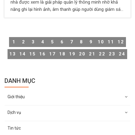
nhà được xem là giải pháp quản lý thông minh nhờ khả
năng ghi lại hình ảnh, âm thanh giúp người dùng giám sát
không gian sống một cách thuận tiện và hiệu quả. Thông
thường, các camera này hoạt động liên tục 24/7, nhưng
trong trường hợp muốn đảm bảo sự riêng tư, không phải
ai cũng biết cách tắt camera chuẩn xác. Vì vậy, Thiên
1
2
3
4
5
6
7
8
9
10
11
12
Long Hoàng sẽ hướng dẫn cách tắt camera giám sát
trong nhà cực đơn giản và nhanh chóng.
13
14
15
16
17
18
19
20
21
22
23
24
DANH MỤC
Giới thiệu
Dịch vụ
Tin tức