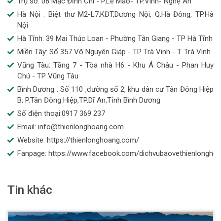
Trụ sở: 08 Mạc Đĩnh Chi - P.Lê Mao- TP.Vinh- Nghệ An
Hà Nội : Biệt thư M2-L7,KĐT,Dương Nội, Q.Hà Đông, TP.Hà
Nội
Hà Tĩnh: 39 Mai Thúc Loan - Phường Tân Giang - TP Hà Tĩnh
Miền Tây: Số 357 Võ Nguyên Giáp - TP Trà Vinh - T. Trà Vinh
Vũng Tàu: Tầng 7 - Tòa nhà H6 - Khu Á Châu - Phan Huy
Chú - TP Vũng Tàu
Bình Dương : Số 110 ,đường số 2, khu dân cư Tân Đông Hiệp
B, P.Tân Đông Hiệp,TP.Dĩ An,Tỉnh Bình Dương
Số điện thoại:0917 369 237
Email: info@thienlonghoang.com
Website: https://thienlonghoang.com/
Fanpage: https://www.facebook.com/dichvubaovethienlongho
Tin khác