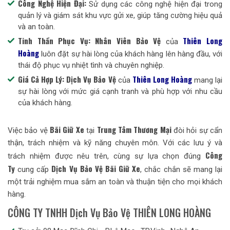
Công Nghệ Hiện Đại:
Sử dụng các công nghệ hiện đại trong
quản lý và giám sát khu vực gửi xe, giúp tăng cường hiệu quả
và an toàn.
Tinh Thần Phục Vụ:
Nhân Viên Bảo Vệ
Thiên Long
của
Hoàng
luôn đặt sự hài lòng của khách hàng lên hàng đầu, với
thái độ phục vụ nhiệt tình và chuyên nghiệp.
Giá Cả Hợp Lý:
Dịch Vụ Bảo Vệ
Thiên Long Hoàng
của
mang lại
sự hài lòng với mức giá cạnh tranh và phù hợp với nhu cầu
của khách hàng.
Bãi Giữ Xe
Trung Tâm Thương Mại
Việc bảo vệ
tại
đòi hỏi sự cẩn
thận, trách nhiệm và kỹ năng chuyên môn. Với các lưu ý và
Công
trách nhiệm được nêu trên, cùng sự lựa chọn đúng
Ty
Dịch Vụ Bảo Vệ Bãi Giữ Xe
cung cấp
, chắc chắn sẽ mang lại
một trải nghiệm mua sắm an toàn và thuận tiện cho mọi khách
hàng.
CÔNG TY TNHH Dịch Vụ Bảo Vệ THIÊN LONG HOÀNG