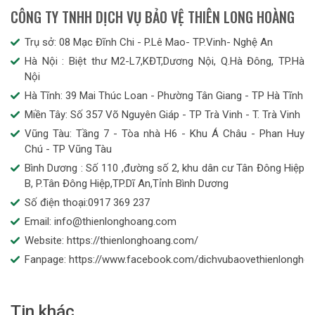
CÔNG TY TNHH DỊCH VỤ BẢO VỆ THIÊN LONG HOÀNG
Trụ sở: 08 Mạc Đĩnh Chi - P.Lê Mao- TP.Vinh- Nghệ An
Hà Nội : Biệt thư M2-L7,KĐT,Dương Nội, Q.Hà Đông, TP.Hà
Nội
Hà Tĩnh: 39 Mai Thúc Loan - Phường Tân Giang - TP Hà Tĩnh
Miền Tây: Số 357 Võ Nguyên Giáp - TP Trà Vinh - T. Trà Vinh
Vũng Tàu: Tầng 7 - Tòa nhà H6 - Khu Á Châu - Phan Huy
Chú - TP Vũng Tàu
Bình Dương : Số 110 ,đường số 2, khu dân cư Tân Đông Hiệp
B, P.Tân Đông Hiệp,TP.Dĩ An,Tỉnh Bình Dương
Số điện thoại:0917 369 237
Email: info@thienlonghoang.com
Website: https://thienlonghoang.com/
Fanpage: https://www.facebook.com/dichvubaovethienlongho
Tin khác