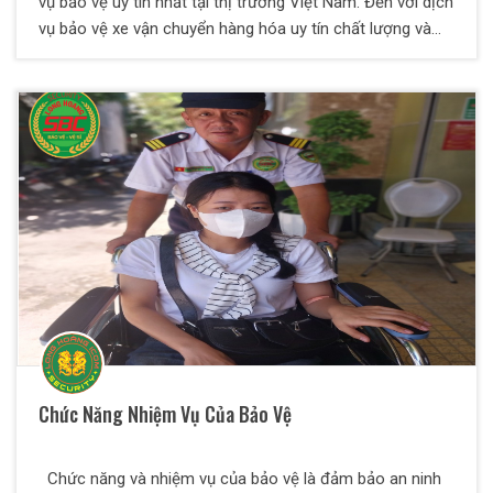
vụ bảo vệ uy tín nhất tại thị trường Việt Nam. Đến với dịch
vụ bảo vệ xe vận chuyển hàng hóa uy tín chất lượng và
chuyên nghiệp của Bảo Vệ Thiên Long Hoàng. Mục tiêu
chính của Công Ty khi thực hiện loại hình dịch vụ này là
giúp phòng tránh mọi rủi ro xảy ra trong quá trình vận
chuyển hàng hóa và đảm bảo được độ an toàn cho hàng
hóa có giá trị cao cho khách hàng.
Chức Năng Nhiệm Vụ Của Bảo Vệ
Chức năng và nhiệm vụ của bảo vệ là đảm bảo an ninh