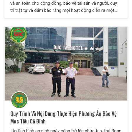
và an toàn cho cộng đồng, bảo vệ tài sản và người, duy
trì trật tự và đảm bảo rằng mọi hoạt động diễn ra một
cách trật tự, hòa bình và an toàn. Trong bài viết dưới
đây, Thiên Long Hoàng sẽ giúp bạn hiểu thêm về các
nghiệp vụ an ninh là làm gì và một số yêu cầu đối với
nhân viên bảo vệ
Quy Trình Và Nội Dung Thực Hiện Phương Án Bảo Vệ
Mục Tiêu Cố Định
Do tình hình an ninh ngày càng trở lên phức tạp, thủ đoạn