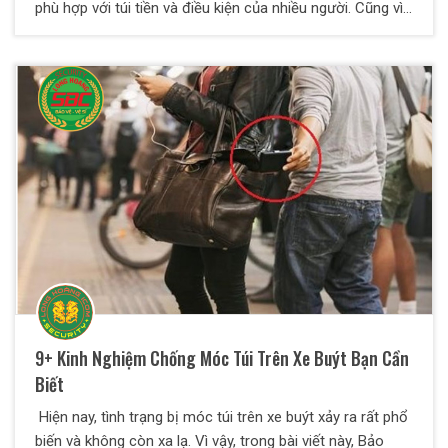
phù hợp với túi tiền và điều kiện của nhiều người. Cũng vì
lẽ này mà các khu đô thị được xây dựng nhiều, hệ thống
hiện đại trong không gian rộng rãi và thoáng mát. Tuy
nhiên, đây cũng là mục tiêu hàng đầu cho tội phạm và kẻ
xấu trộm cắp, dễ mất an ninh nếu không có sự quản lý và
bảo vệ chặt chẽ. Dịch vụ bảo vệ tại Hà Đông cho khu đô
thị mở ra sẽ giải quyết tốt khâu an ninh cho ban quản lý
khu đô thị.
9+ Kinh Nghiệm Chống Móc Túi Trên Xe Buýt Bạn Cần
Biết
Hiện nay, tình trạng bị móc túi trên xe buýt xảy ra rất phổ
biến và không còn xa lạ. Vì vậy, trong bài viết này, Bảo