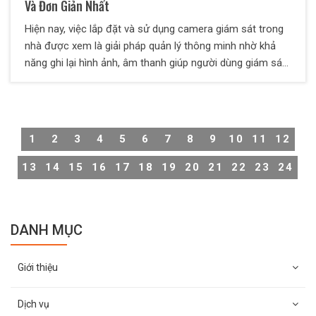
Và Đơn Giản Nhất
Hiện nay, việc lắp đặt và sử dụng camera giám sát trong
nhà được xem là giải pháp quản lý thông minh nhờ khả
năng ghi lại hình ảnh, âm thanh giúp người dùng giám sát
không gian sống một cách thuận tiện và hiệu quả. Thông
thường, các camera này hoạt động liên tục 24/7, nhưng
trong trường hợp muốn đảm bảo sự riêng tư, không phải
ai cũng biết cách tắt camera chuẩn xác. Vì vậy, Thiên
1
2
3
4
5
6
7
8
9
10
11
12
Long Hoàng sẽ hướng dẫn cách tắt camera giám sát
trong nhà cực đơn giản và nhanh chóng.
13
14
15
16
17
18
19
20
21
22
23
24
DANH MỤC
Giới thiệu
Dịch vụ