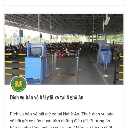
diện rộng thì dịch vụ bảo vệ khu du lịch là một hình thức
bảo vệ được đào tạo có phần khác đi so với các dịch vụ
bảo vệ khác. Các nhân viên của bảo vệ Thiên Long Hoàng
có kinh nghiệm xử lý ùn tắc giao thông, các tình trạng
chen lấn, trộm cắp, móc túi, la hét, say xỉn và phá hoại tài
sản và đuối nước...
Dịch vụ bảo vệ bãi giữ xe tại Nghệ An
Dịch vụ bảo vệ bãi giữ xe tại Nghệ An Thuê dịch vụ bảo
vệ bãi gửi xe cần quan tâm những điều gì? Phương án
bảo vệ cho từng nghiệp vụ ra sao? Mức giá tối ưu nhất