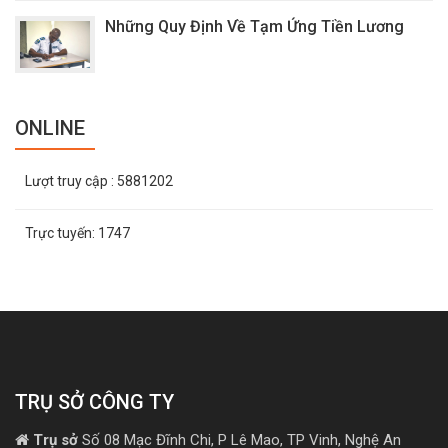
Những Quy Định Về Tạm Ứng Tiền Lương
ONLINE
Lượt truy cập
: 5881202
Trực tuyến:
1747
TRỤ SỞ CÔNG TY
Trụ sở
Số 08 Mạc Đĩnh Chi, P Lê Mao, TP Vinh, Nghệ An