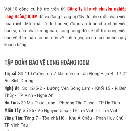
Công ty bảo vệ chuyên nghiệp
Với 10 công cụ hỗ trợ trên thì
Long Hoàng ICOM
đã và đang trang bị đầy đủ cho mỗi nhân viên
của mình. Một mặt là để bảo vệ được an toàn cho nhân viên
bảo vệ của chất lượng cao, song song đó sẽ hỗ trợ công việc
bảo vệ đảm bảo sự an toàn về tính mạng và cả tài sản của quý
khách hàng.
TẬP ĐOÀN BẢO VỆ LONG HOÀNG ICOM
Trụ sở
: Số 110 đường số 2, khu dân cư Tân Đông Hiệp B -TP Dĩ
An-Bình Dương
Nghệ An
: Số 12/5/2 - Đường Ven Sông Lam - Khối 15 - P. Bến
Thủy - TP. Vinh - Nghệ An
Hà Tĩnh:
39 Mai Thúc Loan - Phường Tân Giang - TP Hà Tĩnh
Miền Tây
: Số 357 Võ Nguyên Giáp - TP Trà Vinh - T. Trà Vinh
Vũng Tàu
: Tầng 7 - Tòa nhà H6 - Khu Á Châu - Phan Huy Chú -
TP Vĩnh Tàu