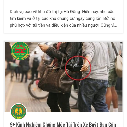
Dịch vụ bảo vệ khu đô thị tại Hà Đông Hiện nay, nhu cầu
tìm kiếm và ở tại các khu chung cư ngày càng lớn. Bởi nó
phù hợp với túi tiền và điều kiện của nhiều người. Cũng vì
lẽ này mà các khu đô thị được xây dựng nhiều, hệ thống
hiện đại trong không gian rộng rãi và thoáng mát. Tuy
nhiên, đây cũng là mục tiêu hàng đầu cho tội phạm và kẻ
xấu trộm cắp, dễ mất an ninh nếu không có sự quản lý và
bảo vệ chặt chẽ. Dịch vụ bảo vệ tại Hà Đông cho khu đô
thị mở ra sẽ giải quyết tốt khâu an ninh cho ban quản lý
khu đô thị.
9+ Kinh Nghiệm Chống Móc Túi Trên Xe Buýt Bạn Cần