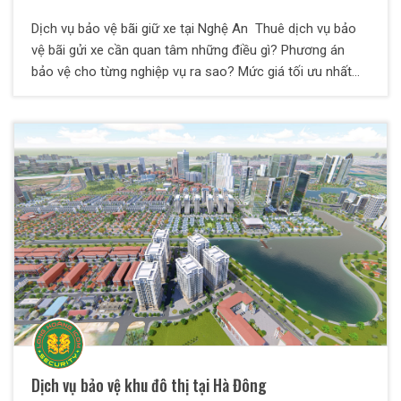
Dịch vụ bảo vệ bãi giữ xe tại Nghệ An Thuê dịch vụ bảo
vệ bãi gửi xe cần quan tâm những điều gì? Phương án
bảo vệ cho từng nghiệp vụ ra sao? Mức giá tối ưu nhất
cho chủ đầu tư là gì? Nên chọn đơn vị nào cung cấp dịch
vụ? Tại bài viết này, Bảo Vệ Thiên Long Hoàng sẽ giải đáp
toàn bộ các thắc mắc trên dành cho quý vị. Cùng chúng
tôi tìm hiểu chi tiết nhé.
Dịch vụ bảo vệ khu đô thị tại Hà Đông