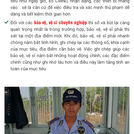
tiêu như ngày giờ, số CMND, nhận dạng, các thiết bị mang
vào… sẽ là căn cứ để việc điều tra và xác minh thủ phạm dễ
dàng và tiết kiệm thời gian hơn.
bảo vệ, vệ sĩ chuyên nghiệp
Đối với các
thì sổ và bút lại càng
quan trọng nhất là trong trường hợp, bảo vệ, vệ sĩ phải thị
sát tại một địa điểm mới. Khi đó, bảo vệ, vệ sĩ phải nhanh
chóng nắm bắt tình hình, ghi chép lại các thông số, khía cạnh
của mục tiêu, địa điểm cần bảo vệ. Việc ghi chép giúp các
bảo vệ, vệ sĩ nắm bắt những hoạt động chính, các đặc điểm
chính cũng như ghi nhớ lâu hơn và điều này làm tăng tính an
toàn của mục tiêu.