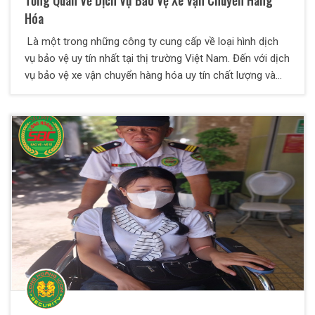
Tổng Quan Về Dịch Vụ Bảo Vệ Xe Vận Chuyển Hàng
Hóa
Là một trong những công ty cung cấp về loại hình dịch
vụ bảo vệ uy tín nhất tại thị trường Việt Nam. Đến với dịch
vụ bảo vệ xe vận chuyển hàng hóa uy tín chất lượng và
chuyên nghiệp của Bảo Vệ Thiên Long Hoàng. Mục tiêu
chính của Công Ty khi thực hiện loại hình dịch vụ này là
giúp phòng tránh mọi rủi ro xảy ra trong quá trình vận
chuyển hàng hóa và đảm bảo được độ an toàn cho hàng
hóa có giá trị cao cho khách hàng.