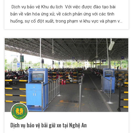
Dịch vụ bảo vệ Khu du lịch Với việc được đào tạo bài
bản về văn hóa ứng xử, về cách phản ứng với các tình
huống, sự cố đột xuất, trong phạm vi khu vực và phạm vi
diện rộng thì dịch vụ bảo vệ khu du lịch là một hình thức
bảo vệ được đào tạo có phần khác đi so với các dịch vụ
bảo vệ khác. Các nhân viên của bảo vệ Thiên Long Hoàng
có kinh nghiệm xử lý ùn tắc giao thông, các tình trạng
chen lấn, trộm cắp, móc túi, la hét, say xỉn và phá hoại tài
sản và đuối nước...
Dịch vụ bảo vệ bãi giữ xe tại Nghệ An