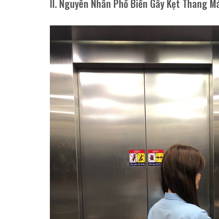
II. Nguyên Nhân Phổ Biến Gây Kẹt Thang M