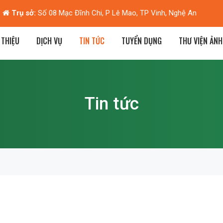
Hà Nội:
Biệt thự M2-L7, KĐT Dương Nội, Hà Đông, Hà Nội
 THIỆU
DỊCH VỤ
TIN TỨC
TUYỂN DỤNG
THƯ VIỆN ẢNH
Tin tức