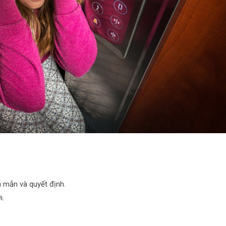
h mẫn và quyết định.
i.