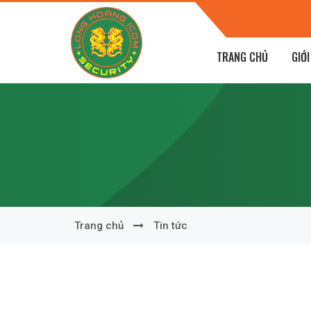
Chi, P Lê Mao, TP Vinh, Nghệ An
TRANG CHỦ
GIỚI
Trang chủ
Tin tức