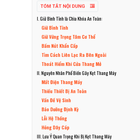
TÓM TẮT NỘI DUNG
I. Giữ Bình Tĩnh là Chìa Khóa An Toàn:
Giữ Bình Tĩnh
Giữ Vững Trọng Tâm Cơ Thể
Bấm Nút Khẩn Cấp
Tìm Cách Liên Lạc Ra Bên Ngoài
Thoát Hiểm Khi Cửa Thang Mở
II. Nguyên Nhân Phổ Biến Gây Kẹt Thang Máy
Mất Điện Thang Máy
Thiếu Thiết Bị An Toàn
Vấn Đề Vệ Sinh
Bảo Dưỡng Định Kỳ
Lỗi Hệ Thống
Hỏng Dây Cáp
III. Lưu Ý Quan Trọng Khi Bị Kẹt Thang Máy