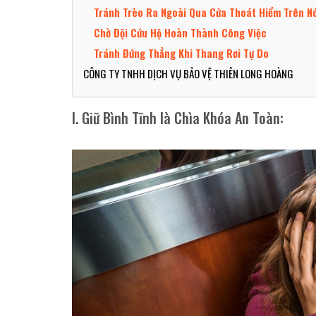
Tránh Trèo Ra Ngoài Qua Cửa Thoát Hiểm Trên N
Chờ Đội Cứu Hộ Hoàn Thành Công Việc
Tránh Đứng Thẳng Khi Thang Rơi Tự Do
CÔNG TY TNHH DỊCH VỤ BẢO VỆ THIÊN LONG HOÀNG
I. Giữ Bình Tĩnh là Chìa Khóa An Toàn: