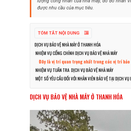
lượng công nhân của nhà máy; do đó nhân vi
được nhu cầu của mục tiêu.
TÓM TẮT NỘI DUNG
DỊCH VỤ BẢO VỆ NHÀ MÁY Ở THANH HÓA
NHIỆM VỤ CỔNG CHÍNH DỊCH VỤ BẢO VỆ NHÀ MÁY
Đây là vị trí quan trọng nhất trong các vị trí bảo
NHIỆM VỤ TUẦN TRA DỊCH VỤ BẢO VỆ NHÀ MÁY
MỘT SỐ YÊU CẦU ĐỐI VỚI NHÂN VIÊN BẢO VỆ TẠI DỊCH VỤ
DỊCH VỤ BẢO VỆ NHÀ MÁY Ở THANH HÓA