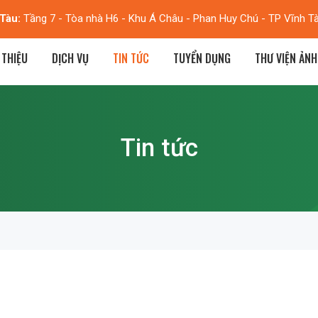
Tàu:
Tầng 7 - Tòa nhà H6 - Khu Á Châu - Phan Huy Chú - TP Vĩnh T
 THIỆU
DỊCH VỤ
TIN TỨC
TUYỂN DỤNG
THƯ VIỆN ẢNH
Tin tức