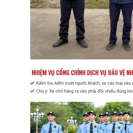
NHIỆM VỤ CỔNG CHÍNH DỊCH VỤ BẢO VỆ N
Kiểm tra, kiểm soát người, khách, xe các loại và
Chú ý: Xe chở hàng ra vào phải đối chiếu đúng h