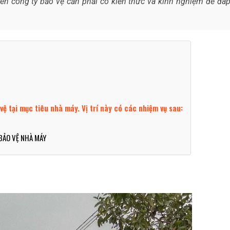
ên công ty bảo vệ cần phải có kiến thức và kinh nghiệm để đá
 vệ tại mục tiêu nhà máy. Vị trí này có các nhiệm vụ sau:
 BẢO VỆ NHÀ MÁY