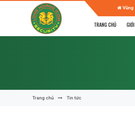
n Giáp - TP Trà Vinh - T. Trà Vinh
Vũng 
TRANG CHỦ
GIỚI
Trang chủ
Tin tức