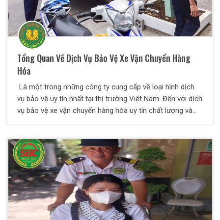
Tổng Quan Về Dịch Vụ Bảo Vệ Xe Vận Chuyển Hàng
Hóa
Là một trong những công ty cung cấp về loại hình dịch
vụ bảo vệ uy tín nhất tại thị trường Việt Nam. Đến với dịch
vụ bảo vệ xe vận chuyển hàng hóa uy tín chất lượng và
chuyên nghiệp của Bảo Vệ Thiên Long Hoàng. Mục tiêu
chính của Công Ty khi thực hiện loại hình dịch vụ này là
giúp phòng tránh mọi rủi ro xảy ra trong quá trình vận
chuyển hàng hóa và đảm bảo được độ an toàn cho hàng
hóa có giá trị cao cho khách hàng.