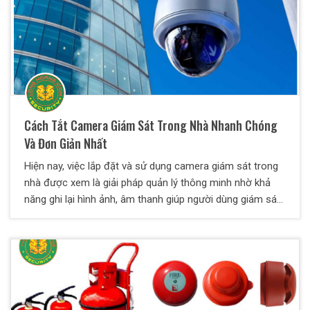
Cách Tắt Camera Giám Sát Trong Nhà Nhanh Chóng
Và Đơn Giản Nhất
Hiện nay, việc lắp đặt và sử dụng camera giám sát trong
nhà được xem là giải pháp quản lý thông minh nhờ khả
năng ghi lại hình ảnh, âm thanh giúp người dùng giám sát
không gian sống một cách thuận tiện và hiệu quả. Thông
thường, các camera này hoạt động liên tục 24/7, nhưng
trong trường hợp muốn đảm bảo sự riêng tư, không phải
ai cũng biết cách tắt camera chuẩn xác. Vì vậy, Thiên
Long Hoàng sẽ hướng dẫn cách tắt camera giám sát
trong nhà cực đơn giản và nhanh chóng.