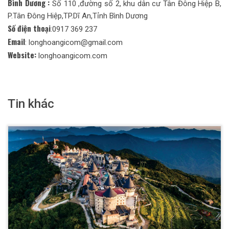
Bình Dương :
Số 110 ,đường số 2, khu dân cư Tân Đông Hiệp B,
P.Tân Đông Hiệp,TP.Dĩ An,Tỉnh Bình Dương
Số điện thoại
:0917 369 237
Email
: longhoangicom@gmail.com
Website:
longhoangicom.com
Tin khác