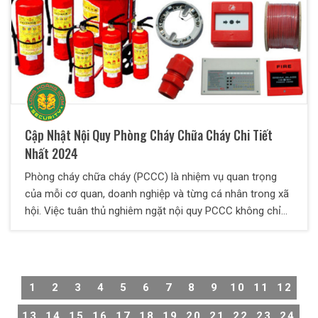
Cập Nhật Nội Quy Phòng Cháy Chữa Cháy Chi Tiết
Nhất 2024
Phòng cháy chữa cháy (PCCC) là nhiệm vụ quan trọng
của mỗi cơ quan, doanh nghiệp và từng cá nhân trong xã
hội. Việc tuân thủ nghiêm ngặt nội quy PCCC không chỉ
giúp bảo vệ tài sản mà còn đảm bảo an toàn tính mạng
cho mọi người. Dưới đây là nội quy PCCC chi tiết nhất
cho năm 2024 mà mọi tổ chức và cá nhân cần tuân thủ:
1
2
3
4
5
6
7
8
9
10
11
12
13
14
15
16
17
18
19
20
21
22
23
24