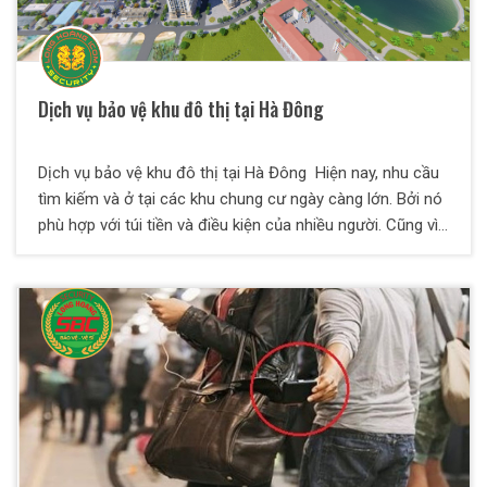
Dịch vụ bảo vệ khu đô thị tại Hà Đông
Dịch vụ bảo vệ khu đô thị tại Hà Đông Hiện nay, nhu cầu
tìm kiếm và ở tại các khu chung cư ngày càng lớn. Bởi nó
phù hợp với túi tiền và điều kiện của nhiều người. Cũng vì
lẽ này mà các khu đô thị được xây dựng nhiều, hệ thống
hiện đại trong không gian rộng rãi và thoáng mát. Tuy
nhiên, đây cũng là mục tiêu hàng đầu cho tội phạm và kẻ
xấu trộm cắp, dễ mất an ninh nếu không có sự quản lý và
bảo vệ chặt chẽ. Dịch vụ bảo vệ tại Hà Đông cho khu đô
thị mở ra sẽ giải quyết tốt khâu an ninh cho ban quản lý
khu đô thị.