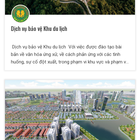
Dịch vụ bảo vệ Khu du lịch
Dịch vụ bảo vệ Khu du lịch Với việc được đào tạo bài
bản về văn hóa ứng xử, về cách phản ứng với các tình
huống, sự cố đột xuất, trong phạm vi khu vực và phạm vi
diện rộng thì dịch vụ bảo vệ khu du lịch là một hình thức
bảo vệ được đào tạo có phần khác đi so với các dịch vụ
bảo vệ khác. Các nhân viên của bảo vệ Thiên Long Hoàng
có kinh nghiệm xử lý ùn tắc giao thông, các tình trạng
chen lấn, trộm cắp, móc túi, la hét, say xỉn và phá hoại tài
sản và đuối nước...