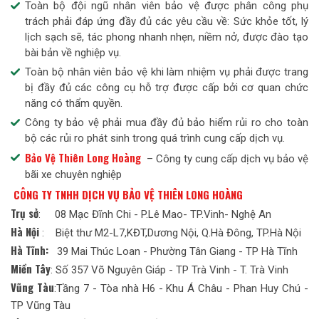
Toàn bộ đội ngũ nhân viên bảo vệ được phân công phụ
trách phải đáp ứng đầy đủ các yêu cầu về: Sức khỏe tốt, lý
lịch sạch sẽ, tác phong nhanh nhẹn, niềm nở, được đào tạo
bài bản về nghiệp vụ.
Toàn bộ nhân viên bảo vệ khi làm nhiệm vụ phải được trang
bị đầy đủ các công cụ hỗ trợ được cấp bởi cơ quan chức
năng có thẩm quyền.
Công ty bảo vệ phải mua đầy đủ bảo hiểm rủi ro cho toàn
bộ các rủi ro phát sinh trong quá trình cung cấp dịch vụ.
Bảo Vệ Thiên Long Hoàng
– Công ty cung cấp dịch vụ bảo vệ
bãi xe chuyên nghiệp
CÔNG TY TNHH DỊCH VỤ BẢO VỆ THIÊN LONG HOÀNG
Trụ sở
: 08 Mạc Đĩnh Chi - P.Lê Mao- TP.Vinh- Nghệ An
Hà Nội
: Biệt thư M2-L7,KĐT,Dương Nội, Q.Hà Đông, TP.Hà Nội
Hà Tĩnh:
39 Mai Thúc Loan - Phường Tân Giang - TP Hà Tĩnh
Miền Tây
: Số 357 Võ Nguyên Giáp - TP Trà Vinh - T. Trà Vinh
Vũng Tàu
:Tầng 7 - Tòa nhà H6 - Khu Á Châu - Phan Huy Chú -
TP Vũng Tàu