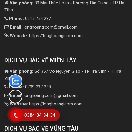
Văn phòng:
39 Mai Thúc Loan - Phường Tân Giang - TP Hà
Tĩnh
Phone:
0917 754 237
Email:
longhoangicom@gmail.com
Website:
https://longhoangicom.com
DỊCH VỤ BẢO VỆ MIỀN TÂY
Văn phòng:
Số 357 Võ Nguyên Giáp - TP Trà Vinh - T. Trà
Vinh
Phone:
0799 237 238
Email:
longhoangicom@gmail.com
Website:
https://longhoangicom.com
0384 34 34 34
DỊCH VỤ BẢO VỆ VŨNG TÀU