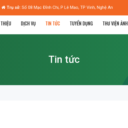
Hà Nội:
Biệt thự M2-L7, KĐT Dương Nội, Hà Đông, Hà Nội
 THIỆU
DỊCH VỤ
TIN TỨC
TUYỂN DỤNG
THƯ VIỆN ẢNH
Tin tức