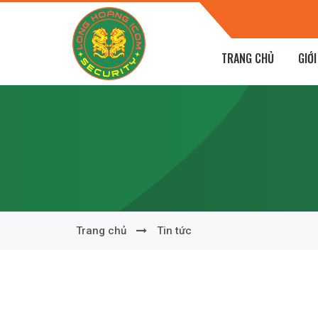
Chi, P Lê Mao, TP Vinh, Nghệ An
TRANG CHỦ
GIỚI
Trang chủ
Tin tức