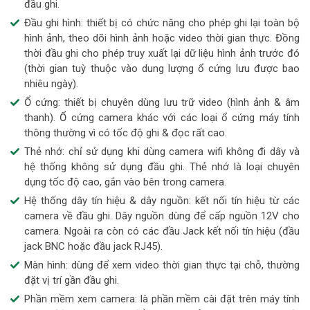
đầu ghi.
Đầu ghi hình: thiết bị có chức năng cho phép ghi lại toàn bộ
hình ảnh, theo dõi hình ảnh hoặc video thời gian thực. Đồng
thời đầu ghi cho phép truy xuất lại dữ liệu hình ảnh trước đó
(thời gian tuỳ thuộc vào dung lượng ổ cứng lưu được bao
nhiêu ngày).
Ổ cứng: thiết bị chuyên dùng lưu trữ video (hình ảnh & âm
thanh). Ổ cứng camera khác với các loại ổ cứng máy tính
thông thường vì có tốc độ ghi & đọc rất cao.
Thẻ nhớ: chỉ sử dụng khi dùng camera wifi không đi dây và
hệ thống không sử dụng đầu ghi. Thẻ nhớ là loại chuyên
dụng tốc độ cao, gắn vào bên trong camera.
Hệ thống dây tín hiệu & dây nguồn: kết nối tín hiệu từ các
camera về đầu ghi. Dây nguồn dùng để cấp nguồn 12V cho
camera. Ngoài ra còn có các đầu Jack kết nối tín hiệu (đầu
jack BNC hoặc đầu jack RJ45).
Màn hình: dùng để xem video thời gian thực tại chỗ, thường
đặt vị trí gần đầu ghi.
Phần mềm xem camera: là phần mềm cài đặt trên máy tính