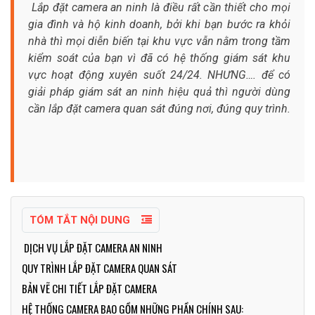
Lắp đặt camera an ninh là điều rất cần thiết cho mọi
gia đình và hộ kinh doanh, bởi khi bạn bước ra khỏi
nhà thì mọi diễn biến tại khu vực vẫn nằm trong tầm
kiểm soát của bạn vì đã có hệ thống giám sát khu
vực hoạt động xuyên suốt 24/24. NHƯNG…. để có
giải pháp giám sát an ninh hiệu quả thì người dùng
cần lắp đặt camera quan sát đúng nơi, đúng quy trình.
TÓM TẮT NỘI DUNG
DỊCH VỤ LẮP ĐẶT CAMERA AN NINH
QUY TRÌNH LẮP ĐẶT CAMERA QUAN SÁT
BẢN VẼ CHI TIẾT LẮP ĐẶT CAMERA
HỆ THỐNG CAMERA BAO GỒM NHỮNG PHẦN CHÍNH SAU: