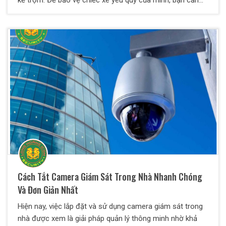
kẻ trộm. Để bảo vệ chiếc xe yêu quý của mình, bạn cần
áp dụng các biện pháp chống trộm hiệu quả. Dưới đây là
một số cách giúp bạn giảm thiểu nguy cơ mất cắp xe
máy.
Cách Tắt Camera Giám Sát Trong Nhà Nhanh Chóng
Và Đơn Giản Nhất
Hiện nay, việc lắp đặt và sử dụng camera giám sát trong
nhà được xem là giải pháp quản lý thông minh nhờ khả