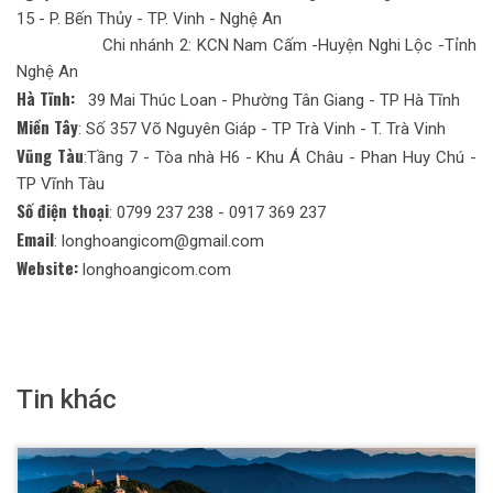
15 - P. Bến Thủy - TP. Vinh - Nghệ An
Chi nhánh 2: KCN Nam Cấm -Huyện Nghi Lộc -Tỉnh
Nghệ An
Hà Tĩnh:
39 Mai Thúc Loan - Phường Tân Giang - TP Hà Tĩnh
Miền Tây
: Số 357 Võ Nguyên Giáp - TP Trà Vinh - T. Trà Vinh
Vũng Tàu
:Tầng 7 - Tòa nhà H6 - Khu Á Châu - Phan Huy Chú -
TP Vĩnh Tàu
Số điện thoại
: 0799 237 238 - 0917 369 237
Email
: longhoangicom@gmail.com
Website:
longhoangicom.com
Tin khác