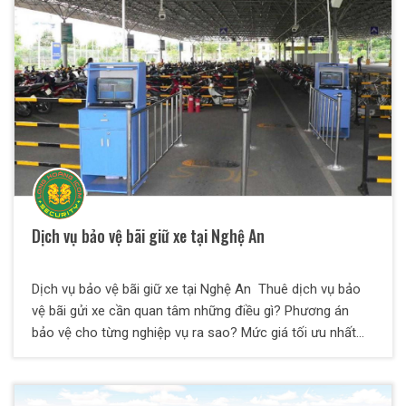
có kinh nghiệm xử lý ùn tắc giao thông, các tình trạng
chen lấn, trộm cắp, móc túi, la hét, say xỉn và phá hoại tài
sản và đuối nước...
Dịch vụ bảo vệ bãi giữ xe tại Nghệ An
Dịch vụ bảo vệ bãi giữ xe tại Nghệ An Thuê dịch vụ bảo
vệ bãi gửi xe cần quan tâm những điều gì? Phương án
bảo vệ cho từng nghiệp vụ ra sao? Mức giá tối ưu nhất
cho chủ đầu tư là gì? Nên chọn đơn vị nào cung cấp dịch
vụ? Tại bài viết này, Bảo Vệ Thiên Long Hoàng sẽ giải đáp
toàn bộ các thắc mắc trên dành cho quý vị. Cùng chúng