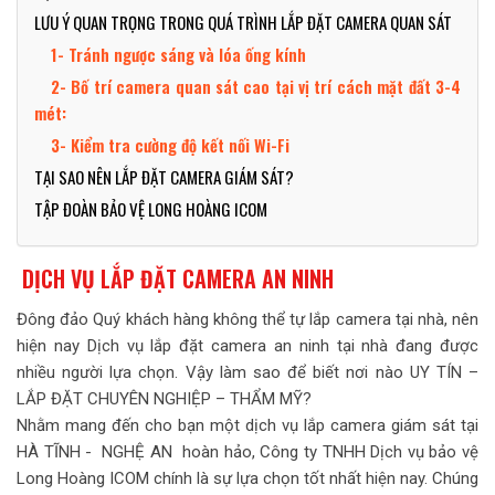
LƯU Ý QUAN TRỌNG TRONG QUÁ TRÌNH LẮP ĐẶT CAMERA QUAN SÁT
1- Tránh ngược sáng và lóa ống kính
2- Bố trí camera quan sát cao tại vị trí cách mặt đất 3-4
mét:
3- Kiểm tra cường độ kết nối Wi-Fi
TẠI SAO NÊN LẮP ĐẶT CAMERA GIÁM SÁT?
TẬP ĐOÀN BẢO VỆ LONG HOÀNG ICOM
DỊCH VỤ LẮP ĐẶT CAMERA AN NINH
Đông đảo Quý khách hàng không thể tự lắp camera tại nhà, nên
hiện nay Dịch vụ lắp đặt camera an ninh tại nhà đang được
nhiều người lựa chọn. Vậy làm sao để biết nơi nào UY TÍN –
LẮP ĐẶT CHUYÊN NGHIỆP – THẨM MỸ?
Nhằm mang đến cho bạn một dịch vụ lắp camera giám sát tại
HÀ TĨNH - NGHỆ AN hoàn hảo, Công ty TNHH Dịch vụ bảo vệ
Long Hoàng ICOM chính là sự lựa chọn tốt nhất hiện nay. Chúng