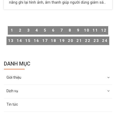
năng ghi lại hình ảnh, âm thanh giúp người dùng giám sát
không gian sống một cách thuận tiện và hiệu quả. Thông
thường, các camera này hoạt động liên tục 24/7, nhưng
trong trường hợp muốn đảm bảo sự riêng tư, không phải
ai cũng biết cách tắt camera chuẩn xác. Vì vậy, Thiên
1
2
3
4
5
6
7
8
9
10
11
12
Long Hoàng sẽ hướng dẫn cách tắt camera giám sát
trong nhà cực đơn giản và nhanh chóng.
13
14
15
16
17
18
19
20
21
22
23
24
DANH MỤC
Giới thiệu
Dịch vụ
Tin tức