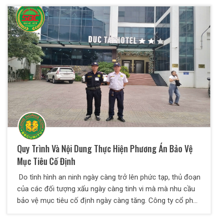
đây, Thiên Long Hoàng sẽ giúp bạn hiểu thêm về các
nghiệp vụ an ninh là làm gì và một số yêu cầu đối với
nhân viên bảo vệ
Quy Trình Và Nội Dung Thực Hiện Phương Án Bảo Vệ
Mục Tiêu Cố Định
Do tình hình an ninh ngày càng trở lên phức tạp, thủ đoạn
của các đối tượng xấu ngày càng tinh vi mà mà nhu cầu
bảo vệ mục tiêu cố định ngày càng tăng. Công ty cổ phần
bảo vệ Thiên Long Hoàng xin chia sẻ một số kiến thức về