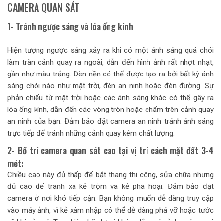
CAMERA QUAN SÁT
1- Tránh ngược sáng và lóa ống kính
Hiện tượng ngược sáng xảy ra khi có một ánh sáng quá chói
làm tràn cảnh quay ra ngoài, dẫn đến hình ảnh rất nhợt nhạt,
gần như màu trắng. Đèn nền có thể được tạo ra bởi bất kỳ ánh
sáng chói nào như mặt trời, đèn an ninh hoặc đèn đường. Sự
phản chiếu từ mặt trời hoặc các ánh sáng khác có thể gây ra
lóa ống kính, dẫn đến các vòng tròn hoặc chấm trên cảnh quay
an ninh của bạn. Đảm bảo đặt camera an ninh tránh ánh sáng
trực tiếp để tránh những cảnh quay kém chất lượng.
2- Bố trí camera quan sát cao tại vị trí cách mặt đất 3-4
mét:
Chiều cao này đủ thấp để bắt thang thi công, sửa chữa nhưng
đủ cao để tránh xa kẻ trộm và kẻ phá hoại. Đảm bảo đặt
camera ở nơi khó tiếp cận. Bạn không muốn dễ dàng truy cập
vào máy ảnh, vì kẻ xâm nhập có thể dễ dàng phá vỡ hoặc tước