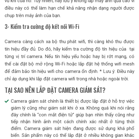
vũ khí của nó. Tuy nhiên, hãy lưu ý không lắp máy ảnh quá cao vì
điều này có thể làm hạn chế khả năng nhận dạng người được
chụp trên máy ảnh của bạn.
3- Kiểm tra cường độ kết nối Wi-Fi
Camera càng cách xa bộ thu phát wifi, thì càng khó thu được
tín hiệu đầy đủ. Do đó, hãy kiểm tra cường độ tín hiệu của tại
từng vị trí camera. Nếu tín hiệu yếu hoặc hay bị rớt mạng, có
thể cài đặt bộ mở rộng Wi-Fi hoặc lắp đặt hệ thống wifi mesh
để đảm bảo tín hiệu wifi cho camera ổn định. * Lưu ý: Điều này
chỉ áp dụng khi lắp đặt camera wifi trong nhà hoặc ngoài trời.
TẠI SAO NÊN LẮP ĐẶT CAMERA GIÁM SÁT?
Camera giám sát chính là thiết bị được lắp đặt ở hỗ trợ việc
giám lý cũng như giám sát khi ở xa. Không quá khi nói rằng
đây chính là “con mắt điện tử” giúp bạn nhìn thấy cũng như
tiếp nhận hình ảnh một cách chính xác nhất ở từng thời
điểm. Camera giám sát hiện đang được sử dụng khá phổ
biến. Sản phẩm này có thể lắp đặt ở nhiều không gian khác