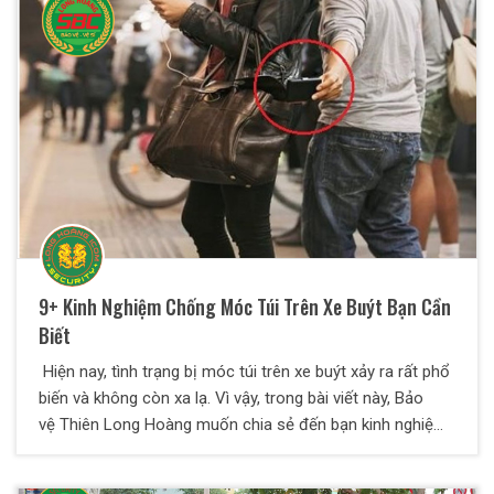
nhiên, đây cũng là mục tiêu hàng đầu cho tội phạm và kẻ
xấu trộm cắp, dễ mất an ninh nếu không có sự quản lý và
bảo vệ chặt chẽ. Dịch vụ bảo vệ tại Hà Đông cho khu đô
thị mở ra sẽ giải quyết tốt khâu an ninh cho ban quản lý
khu đô thị.
9+ Kinh Nghiệm Chống Móc Túi Trên Xe Buýt Bạn Cần
Biết
Hiện nay, tình trạng bị móc túi trên xe buýt xảy ra rất phổ
biến và không còn xa lạ. Vì vậy, trong bài viết này, Bảo
vệ Thiên Long Hoàng muốn chia sẻ đến bạn kinh nghiệm
chống móc túi trên xe buýt. Theo dõi ngay nhé!