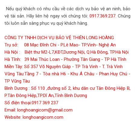
Nếu quý khách có nhu cầu về các dịch vụ bảo vệ an ninh, bảo
vệ tài sản. Hãy liên hệ ngay với chúng tôi:
0917.369.237
. Chúng
tôi luôn sẵn sàng phục vụ quý khách hàng.
CÔNG TY TNHH DỊCH VỤ BẢO VỆ THIÊN LONG HOÀNG
Trụ sở: 08 Mạc Đĩnh Chi - P.Lê Mao- TP.Vinh- Nghệ An
Hà Nội : Biệt thư M2-L7,KĐT,Dương Nội, Q.Hà Đông, TP.Hà Nội
Hà Tĩnh: 39 Mai Thúc Loan - Phường Tân Giang - TP Hà Tĩnh
Miền Tây: Số 357 Võ Nguyên Giáp - TP Trà Vinh - T. Trà Vinh
Vũng Tàu:Tầng 7 - Tòa nhà H6 - Khu Á Châu - Phan Huy Chú -
TP Vũng Tàu
Bình Dương : Số 110 ,đường số 2, khu dân cư Tân Đông Hiệp B,
P.Tân Đông Hiệp,TP.Dĩ An,Tỉnh Bình Dương
Số điện thoại:0917 369 237
Email: longhoangicom@gmail.com
Website: longhoangicom.com