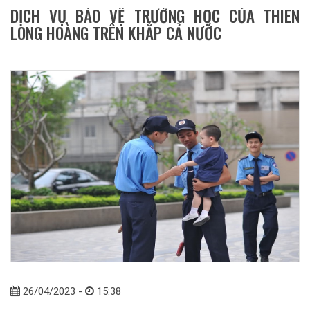
DỊCH VỤ BẢO VỆ TRƯỜNG HỌC CỦA THIÊN
LONG HOÀNG TRÊN KHẮP CẢ NƯỚC
26/04/2023 -
15:38