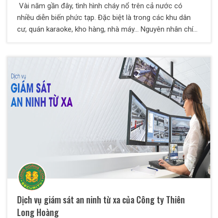
Vài năm gần đây, tình hình cháy nổ trên cả nước có
nhiều diễn biến phức tạp. Đặc biệt là trong các khu dân
cư, quán karaoke, kho hàng, nhà máy… Nguyên nhân chính
là do ý thức chủ quan của con người. Họ chưa nhận thức
đầy đủ về vị trí, vai trò, tầm quan trọng của công tác
PCCC. Đến khi cháy nổ thực sự xảy ra thì đã quá muộn,
gây thiệt hại về người và tài sản. Trước tình hình đó, Thiên
Long Hoàng cho ra đời Dịch vụ bảo vệ chữa cháy khẩn
cấp. Đây là một dạng dịch vụ chữa cháy tư nhân với vai
trò như một lực lượng cứu hỏa chính quy của nhà nước.
Vậy thì dịch vụ này cũng cấp những gì? Hãy cùng tìm hiểu
với bảo vệ Thiên Long Hoàng trong bài viết này nhé.
Dịch vụ giám sát an ninh từ xa của Công ty Thiên
Long Hoàng