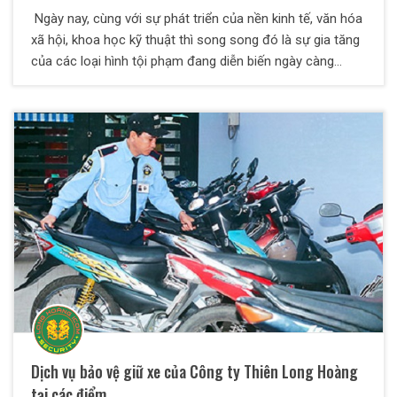
Ngày nay, cùng với sự phát triển của nền kinh tế, văn hóa
xã hội, khoa học kỹ thuật thì song song đó là sự gia tăng
của các loại hình tội phạm đang diễn biến ngày càng
phức tạp, các vụ hỏa hoạn ngày càng gia tăng, chủ yếu
do bất cẩn trong sinh hoạt, làm việc và các sự cố về điện.
Mục tiêu mà các đối tượng trộm cắp này nhắm đến chủ
yếu vẫn là các ngân hàng, tiệm vàng, trung tâm thương
mại, cơ quan, nhà máy, khu công nghiệp, biệt thự, nhà
riêng…Ngoài ra thì nguy cơ cháy vẫn còn tiềm ẩn đối với
bất kỳ công trình nào.
Dịch vụ bảo vệ giữ xe của Công ty Thiên Long Hoàng
tại các điểm