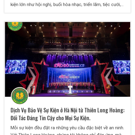
kiện lớn như hội nghị, buổi hòa nhạc, triển lãm, tiệc cưới,
và các sự kiện thể thao. Những công ty cung cấp dịch vụ
thường có đội ngũ nhân viên được đào tạo chuyên sâu
và có kinh nghiệm trong việc quản lý an ninh sự
kiện. Thiên Long Hoàng – công ty cung cấp dịch vụ bảo
vệ sự kiện hàng đầu, hiện đang là đối tác uy tín của nhiều
đơn vị tổ chức sự kiện lớn, nhỏ trong nước. Thiên Long
Hoàng chính là sự lựa chọn lý tưởng hàng đầu cho Quý
khách hàng.
Dịch Vụ Bảo Vệ Sự Kiện ở Hà Nội từ Thiên Long Hoàng:
Đối Tác Đáng Tin Cậy cho Mọi Sự Kiện.
Mỗi sự kiện đều đặt ra những yêu cầu đặc biệt về an ninh.
Với Thiên Long Hoàng, chúng tôi không chỉ đáp ứng, mà