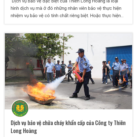
Dịch vụ bảo vệ đặc biệt của Thiên Long Hoàng là loại
hình dịch vụ mà ở đó những nhân viên bảo vệ thực hiện
nhiệm vụ bảo vệ có tính chất riêng biệt. Hoặc thực hiện
dịch vụ bảo vệ cho các khách hàng có tính chất đặc biệt
như: sân bay, bến cảng, trên xe buýt, trên phi thuyền, trên
đường phố… Dịch vụ bảo vệ đặc biệt bao gồm: Dịch vụ
tuần tra – Kiểm tra; Vệ sĩ riêng. Hay là một bảo vệ kiêm
thêm công việc khác như bảo vệ kiêm thủ kho; bảo vệ
kiêm tài xế, quản gia, bảo mẫu… Vậy thì có những dịch vụ
bảo vệ đặc biệt nào? Các dịch vụ bảo vệ đặc biệt này
mang lại những lợi ích gì cho khách hàng? Hãy cùng Thiên
Long Hoàng tìm hiểu trong bài viết này nhé.
Dịch vụ bảo vệ chữa cháy khẩn cấp của Công ty Thiên
Long Hoàng