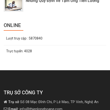
Những Quy Định Về Tạm Ứng Tiền Lương
ONLINE
Lượt truy cập
: 5870840
Trực tuyến:
4028
TRỤ SỞ CÔNG TY
Trụ sở
Số 08 Mạc Đĩnh Chi, P Lê Mao, TP Vinh, Nghệ An
Email:
info@thienlonghoang.com