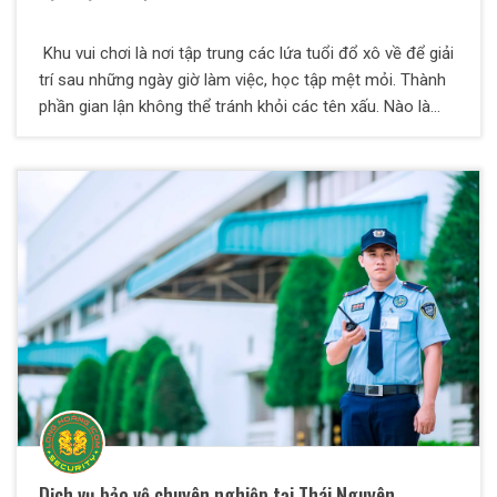
Khu vui chơi là nơi tập trung các lứa tuổi đổ xô về để giải
trí sau những ngày giờ làm việc, học tập mệt mỏi. Thành
phần gian lận không thể tránh khỏi các tên xấu. Nào là
trộm cắp tài sản, phá hoại tài sản,... Nhận thực tế phũ
phàng này, công ty bảo vệ Long Hoàng ICOM quyết định
thành lập để mang lại những giải pháp an ninh, tốt nhất để
tạo ra dịch vụ khu vui chơi giải trí, mang lại sự an toàn
cho mọi người, cho mọi nhà.
Dịch vụ bảo vệ chuyên nghiệp tại Thái Nguyên