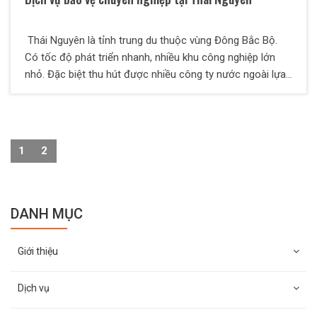
Thái Nguyên là tỉnh trung du thuộc vùng Đông Bắc Bộ.
Có tốc độ phát triển nhanh, nhiều khu công nghiệp lớn
nhỏ. Đặc biệt thu hút được nhiều công ty nước ngoài lựa
chọn nơi phát triển ở đây. Việc đảm bảo an ninh an toàn
cho các công ty nhà máy hoạt động ổn định rất quan
trọng. Đặc biệt các công ty, nhà máy sản xuất của các
doanh nghiệp nước ngoài. Đòi hỏi cao về chất lượng dịch
1
2
vụ, chính vì thế Dịch vụ bảo vệ chuyên nghiệp nhận được
nhiều lựa chọn. Công ty TNHH Dịch vụ bảo vệ chuyên
nghiệp Long Hoàng ICOM chính là sự lựa chọn đáng tin
cậy nhất.
DANH MỤC
Giới thiệu
Dịch vụ