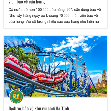
viên bảo vệ cửa hàng
Cả nước có hơn 100.000 cửa hàng, 70% cần dùng bảo vệ.
Như vậy, hàng ngày có khoảng 70.000 nhân viên bảo vệ
cửa hàng. Với số lượng nhiều các cửa hàng như hiện nay,
nhu cầu sử dụng bảo vệ cửa hàng là rất lớn. Các công ty
dịch vụ bảo vệ sẽ cần phải chứng minh năng lực để làm
dịch vụ bảo vệ cho các cửa hàng. Bài viết này xin chia sẻ
về những công việc cần thiết của một bảo vệ cửa hàng
phải làm.
Dịch vụ bảo vệ khu vui chơi Hà Tĩnh