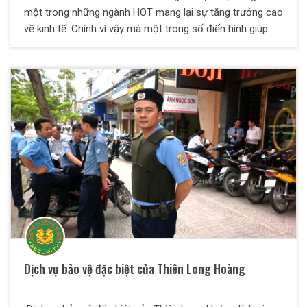
một trong những ngành HOT mang lại sự tăng trưởng cao
về kinh tế. Chính vì vậy mà một trong số điển hình giúp
nên kinh tế phát triển. Hiện tại ở các TP lớn hay các tỉnh
thành như Nghệ An; có rất nhiều những cửa hàng kinh
doanh nhiều sản phẩm khác nhau mọc lên. Và với những
cửa hàng nhỏ lẻ và mới mở. Thì việc tiết kiệm các chi phí
luôn là điều mà người làm chủ băn khoăn. Làm sao cho
cơ sở vận hành tốt mà vẫn tiết kiệm được chi phí? Vậy thì
hãy để dịch vụ bảo vệ cửa hàng kiêm nhân viên bán hàng
củaThiên Long Hoàng trả lời cho các anh chị về vấn đề
này.
Dịch vụ bảo vệ đặc biệt của Thiên Long Hoàng