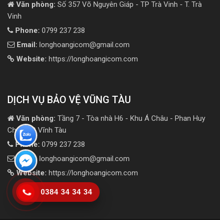
Văn phòng:
Số 357 Võ Nguyên Giáp - TP Trà Vinh - T. Trà
Vinh
Phone:
0799 237 238
Email:
longhoangicom@gmail.com
Website:
https://longhoangicom.com
DỊCH VỤ BẢO VỆ VŨNG TÀU
Văn phòng:
Tầng 7 - Tòa nhà H6 - Khu Á Châu - Phan Huy
Chú - TP Vĩnh Tàu
Phone:
0799 237 238
Email:
longhoangicom@gmail.com
Website:
https://longhoangicom.com
0384 34 34 34