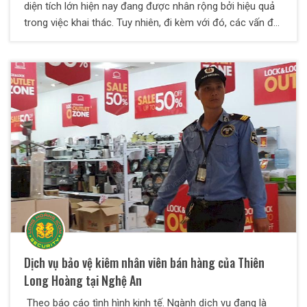
diện tích lớn hiện nay đang được nhân rộng bởi hiệu quả
trong việc khai thác. Tuy nhiên, đi kèm với đó, các vấn đề
về an ninh chưa được đảm bảo khiến chủ nông trại, trang
trại bị thiệt hại rất nhiều. Vì thế, nhiều chủ nông trại, trang
trại đã hướng đến sử dụng dịch vụ bảo vệ trang trại với
nhiều ưu điểm nổi bật. Vậy vì sao nên sử dụng dịch vụ
bảo vệ trang trại? Nhiệm vụ của người bảo vệ trang trại là
gì? Mời bạn đọc tham khảo bài viết dưới đây của Thiên
Long Hoàng để có thêm những thông tin hữu ích về vấn
đề này.
Dịch vụ bảo vệ kiêm nhân viên bán hàng của Thiên
Long Hoàng tại Nghệ An
Theo báo cáo tình hình kinh tế. Ngành dịch vụ đang là