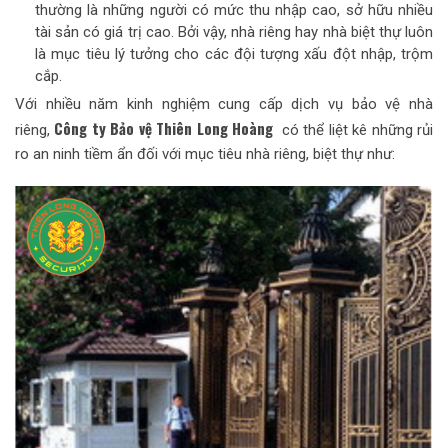
thường là những người có mức thu nhập cao, sở hữu nhiều
tài sản có giá trị cao. Bởi vậy, nhà riêng hay nhà biệt thự luôn
là mục tiêu lý tưởng cho các đội tượng xấu đột nhập, trộm
cắp.
Với nhiều năm kinh nghiệm cung cấp dịch vụ bảo vệ nhà
Công ty Bảo vệ
Thiên Long Hoàng
riêng,
có thể liệt kê những rủi
ro an ninh tiềm ẩn đối với mục tiêu nhà riêng, biệt thự như: