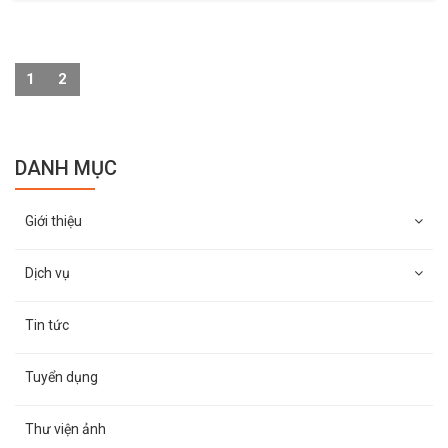
lớn. Dịch vụ bảo vệ quán bar - vũ trường của Thiên Long
Hoàng sẽ giúp giải quyết vấn đề này.
1
2
DANH MỤC
Giới thiệu
Dịch vụ
Tin tức
Tuyển dụng
Thư viện ảnh