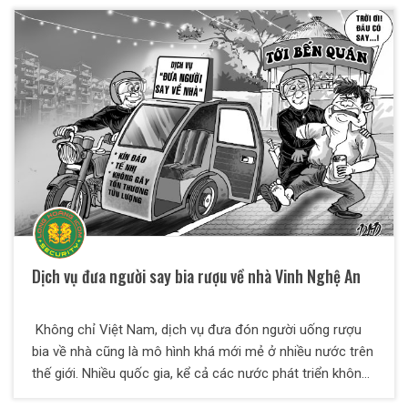
Đặc điểm mục tiêu nhà máy thường cần rất nhiều vị trí
bảo vệ. Mỗi vị trí bảo vệ có vai trò, nhiệm vụ khác nhau
để cùng kiểm soát nhà máy. Để duy trì hoạt động sản
xuất tốt, các nhà máy rất cần ổn định về tình hình an ninh
trật tự. Vì thế, vai trò của lực lượng bảo vệ trong nhà máy
là rất quan trọng. Vậy thì các vị trí bảo vệ cần có trong
một nhà máy là như thế nào? Và công việc của họ là gì?
Hãy cùng tìm hiểu với chúng tôi trong bài viết này nhé.
Dịch vụ đưa người say bia rượu về nhà Vinh Nghệ An
Không chỉ Việt Nam, dịch vụ đưa đón người uống rượu
bia về nhà cũng là mô hình khá mới mẻ ở nhiều nước trên
thế giới. Nhiều quốc gia, kể cả các nước phát triển không
có loại hình dịch vụ này vì vận tải công cộng của họ rất