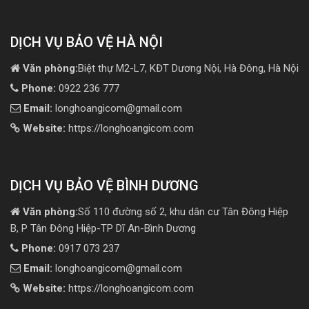
DỊCH VỤ BẢO VỆ HÀ NỘI
Văn phòng:
Biệt thự M2-L7, KĐT Dương Nội, Hà Đông, Hà Nội
Phone:
0922 236 777
Email:
longhoangicom@gmail.com
Website:
https://longhoangicom.com
DỊCH VỤ BẢO VỆ BÌNH DƯƠNG
Văn phòng:
Số 110 đường số 2, khu dân cư Tân Đông Hiệp
B, P Tân Đông Hiệp-TP Dĩ An-Bình Dương
Phone:
0917 073 237
Email:
longhoangicom@gmail.com
Website:
https://longhoangicom.com