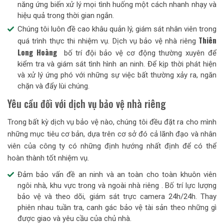
năng ứng biến xử lý mọi tình huống một cách nhanh nhạy và
hiệu quả trong thời gian ngắn.
Chúng tôi luôn đề cao khâu quản lý, giám sát nhân viên trong
Thiên
quá trình thực thi nhiệm vụ. Dịch vụ bảo vệ nhà riêng
Long Hoàng
bố trí đội bảo vệ cơ động thường xuyên để
kiểm tra và giám sát tình hình an ninh. Để kịp thời phát hiện
và xử lý ứng phó với những sự việc bất thường xảy ra, ngăn
chặn và đẩy lùi chúng.
Yêu cầu đối với dịch vụ bảo vệ nhà riêng
Trong bất kỳ dịch vụ bảo vệ nào, chúng tôi đều đặt ra cho mình
những mục tiêu cơ bản, dựa trên cơ sở đó cả lãnh đạo và nhân
viên của công ty có những định hướng nhất định để có thể
hoàn thành tốt nhiệm vụ.
Đảm bảo vấn đề an ninh và an toàn cho toàn khuôn viên
ngôi nhà, khu vực trong và ngoài nhà riêng . Bố trí lực lượng
bảo vệ và theo dõi, giám sát trực camera 24h/24h. Thay
phiên nhau tuần tra, canh gác bảo vệ tài sản theo những gì
được giao và yêu cầu của chủ nhà.