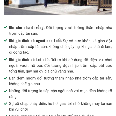
Khi chủ nhà đi vắng:
Đối tượng vượt tường thâm nhập nhà
trộm cắp tài sản.
Khi gia đình có người cao tuổi:
Sự cố sức khỏe, kẻ gian đột
nhập trộm cắp tài sản, khống chế, gây hại khi gia chủ đi làm,
đi công tác.
Khi gia đình có trẻ nhỏ:
Rủi ro khi sử dụng đồ điện, vui chơi
ngoài vườn, hồ bơi, đối tượng đột nhập trộm cắp, bắt cóc
tống tiền, gây hại khi gia chủ vắng nhà.
Ban đêm nhóm đối tượng thâm nhập nhà trộm cắp tài sản,
khống chế gia chủ.
Những đối tượng lạ tiếp cận ngôi nhà với mục đích không rõ
ràng.
Sự cố chập cháy điện, hở hơi gas, trẻ nhỏ không may tai nạn
khi vui chơi.