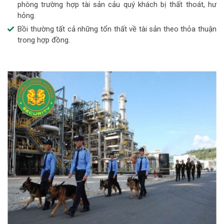
phòng trường hợp tài sản cảu quý khách bị thất thoát, hư
hỏng.
Bồi thường tất cả những tổn thất về tài sản theo thỏa thuận
trong hợp đồng.