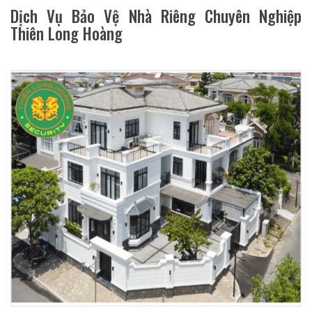
Dịch Vụ Bảo Vệ Nhà Riêng Chuyên Nghiệp
Thiên Long Hoàng