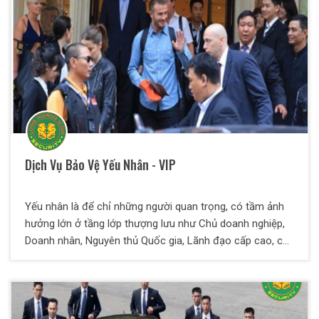
Dịch Vụ Bảo Vệ Yếu Nhân - VIP
Yếu nhân là để chỉ những người quan trọng, có tầm ảnh
hưởng lớn ở tầng lớp thượng lưu như Chủ doanh nghiệp,
Doanh nhân, Nguyên thủ Quốc gia, Lãnh đạo cấp cao, cá
nhân và yếu nhân có nhu cầu tuyển dụng vệ sĩ riêng. Đây
là những người dễ bị rơi vào nguy hiểm hoặc bị xâm
phạm.