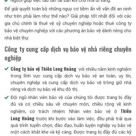
Người giúp việc tẩu tán tài sản khi chủ nhà đi vắng.
Để giải quyết toàn bộ những nguy cơ tiềm ẩn về vấn đề an ninh
như trên phải làm như thế nào? Giải pháp tốt nhất đối với các
gia chủ chính là thuê vệ sỹ chuyên nghiệp hoặc thuê công ty
bảo vệ chuyên nghiệp với các phương án bảo vệ dành riêng cho
nhà biệt thự.
Công ty cung cấp dịch vụ bảo vệ nhà riêng chuyên
nghiệp
Công ty bảo vệ
Thiên Long Hoàng
với nhiều năm kinh nghiệm
trong lĩnh vực cung cấp dịch vụ bảo vệ an toàn, uy tín,
chuyên nghiệp và cung cấp dịch vụ bảo vệ trông giữ nhà
riêng và dịch vụ bảo vệ khu đô thị.
Đội ngũ nhân viên bảo vệ của chúng tôi được trang bị đầy
đủ và có chiều sâu về chuyên môn, chiều rộng về kinh
Thiên
nghiệm, có trách nhiệm. Nhân viên bảo vệ ở
Long Hoàng
trước khi bước vào làm việc, đều phải trải qua
quá trình tuyển chọn, đào đạo, huấn luyện nghiệp vụ bảo vệ
một cách khắt khe và kỹ càng. Được trang bị đầy đủ các kỹ