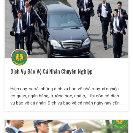
Dịch Vụ Bảo Vệ Cá Nhân Chuyên Nghiệp
Hiện nay, ngoài những dịch vụ bảo vệ nhà máy, xí nghiệp,
cơ quan, ngân hàng, trường học, nhà ở,… thì còn có dịch
vụ bảo vệ cá nhân. Dịch vụ bảo vệ cá nhân ngày nay cũng
không còn là điều xa lạ với chúng ta bởi các nghệ sĩ hay
người có tầm ảnh hưởng họ đều có nhu cầu sử dụng dịch
vụ này. Hãy cùng Thiên Long Hoàng đi vào tìm hiểu và tìm
ra công ty cung cấp dịch vụ bảo vệ cá nhân chuyên