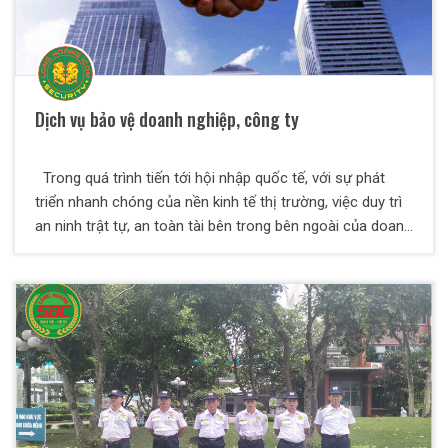
Dịch vụ bảo vệ doanh nghiệp, công ty
Trong quá trình tiến tới hội nhập quốc tế, với sự phát
triển nhanh chóng của nền kinh tế thị trường, việc duy trì
an ninh trật tự, an toàn tài bên trong bên ngoài của doanh
nghiệp là điều hết sức cần thiết. Vì thế, Công ty Dich vụ
bảo vệ Thiên Long Hoàng ra đời, nhằm đáp ứng tất cả
những nhu cầu tất yếu trên và đảm bảo an toàn cho Quý
doanh nghiệp.