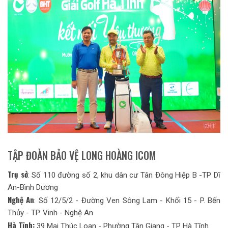
TẬP ĐOÀN BẢO VỆ LONG HOÀNG ICOM
Trụ sở
: Số 110 đường số 2, khu dân cư Tân Đông Hiệp B -TP Dĩ
An-Bình Dương
Nghệ An
: Số 12/5/2 - Đường Ven Sông Lam - Khối 15 - P. Bến
Thủy - TP. Vinh - Nghệ An
Hà Tĩnh:
39 Mai Thúc Loan - Phường Tân Giang - TP Hà Tĩnh