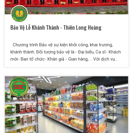
Bảo Vệ Lễ Khánh Thành - Thiên Long Hoàng
Chương trình Bảo vệ sự kiện khởi công, khai trương,
khánh thành. Đối tượng bảo vệ là:- Đại biểu, Ca sĩ- Khách
mời- Ban tổ chức- Khán giả - Gian hàng,.... Với dịch vụ
bảo vệ của Thiên Long Hoàng bạn hoàn toàn yên tâm để
dành nhiều thời gian và công sức tập trung vào công việc
kinh doanh của mình.