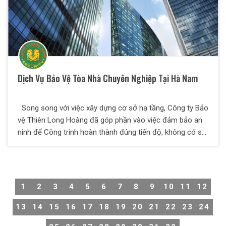
Dịch Vụ Bảo Vệ Tòa Nhà Chuyên Nghiệp Tại Hà Nam
Song song với việc xây dựng cơ sở hạ tầng, Công ty Bảo
vệ Thiên Long Hoàng đã góp phần vào việc đảm bảo an
ninh để Công trinh hoàn thành đúng tiến độ, không có sự
cố đáng tiếc. Thiên Long Hoàng là một địa chỉ tin cậy để
các Qúy khách hàng tìm đến.
1
2
3
4
5
6
7
8
9
10
11
12
13
14
15
16
17
18
19
20
21
22
23
24