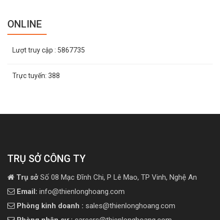
ONLINE
Lượt truy cập
: 5867735
Trực tuyến:
388
TRỤ SỞ CÔNG TY
Trụ sở
Số 08 Mạc Đĩnh Chi, P Lê Mao, TP Vinh, Nghệ An
Email:
info@thienlonghoang.com
Phòng kinh doanh :
sales@thienlonghoang.com
Phòng nhân sự :
careers@thienlonghoang.com