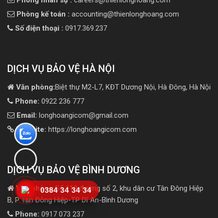
Phòng kế toán :
accounting@thienlonghoang.com
Số điện thoại :
0917.369.237
DỊCH VỤ BẢO VỆ HÀ NỘI
Văn phòng:
Biệt thự M2-L7, KĐT Dương Nội, Hà Đông, Hà Nội
Phone:
0922 236 777
Email:
longhoangicom@gmail.com
Website:
https://longhoangicom.com
DỊCH VỤ BẢO VỆ BÌNH DƯƠNG
Văn phòng:
Số 110 đường số 2, khu dân cư Tân Đông Hiệp
0384 34 34 34
B, P Tân Đông Hiệp-TP Dĩ An-Bình Dương
Phone:
0917 073 237