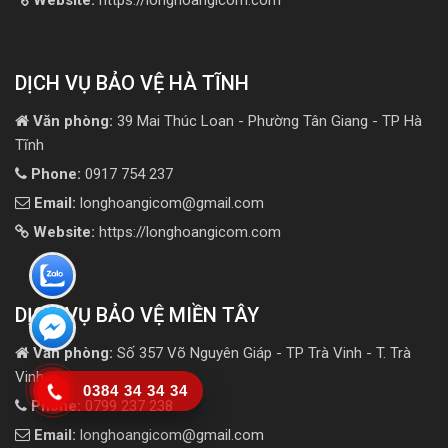
Website:
https://longhoangicom.com
DỊCH VỤ BẢO VỆ HÀ TĨNH
Văn phòng:
39 Mai Thúc Loan - Phường Tân Giang - TP Hà
Tĩnh
Phone:
0917 754 237
Email:
longhoangicom@gmail.com
Website:
https://longhoangicom.com
DỊCH VỤ BẢO VỆ MIỀN TÂY
Văn phòng:
Số 357 Võ Nguyên Giáp - TP Trà Vinh - T. Trà
Vinh
0384 34 34 34
Phone:
0799 237 238
Email:
longhoangicom@gmail.com