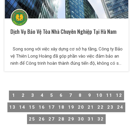
Dịch Vụ Bảo Vệ Tòa Nhà Chuyên Nghiệp Tại Hà Nam
Song song với việc xây dựng cơ sở hạ tầng, Công ty Bảo
vệ Thiên Long Hoàng đã góp phần vào việc đảm bảo an
ninh để Công trinh hoàn thành đúng tiến độ, không có sự
cố đáng tiếc. Thiên Long Hoàng là một địa chỉ tin cậy để
các Qúy khách hàng tìm đến.
1
2
3
4
5
6
7
8
9
10
11
12
13
14
15
16
17
18
19
20
21
22
23
24
25
26
27
28
29
30
31
32