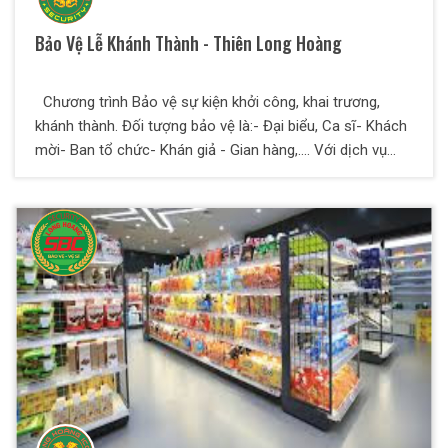
Bảo Vệ Lễ Khánh Thành - Thiên Long Hoàng
Chương trình Bảo vệ sự kiện khởi công, khai trương,
khánh thành. Đối tượng bảo vệ là:- Đại biểu, Ca sĩ- Khách
mời- Ban tổ chức- Khán giả - Gian hàng,.... Với dịch vụ
bảo vệ của Thiên Long Hoàng bạn hoàn toàn yên tâm để
dành nhiều thời gian và công sức tập trung vào công việc
kinh doanh của mình.