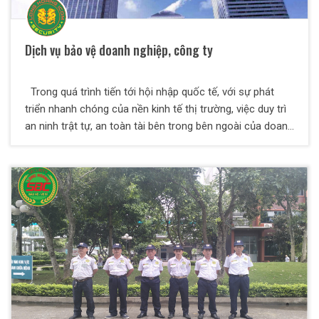
Dịch vụ bảo vệ doanh nghiệp, công ty
Trong quá trình tiến tới hội nhập quốc tế, với sự phát
triển nhanh chóng của nền kinh tế thị trường, việc duy trì
an ninh trật tự, an toàn tài bên trong bên ngoài của doanh
nghiệp là điều hết sức cần thiết. Vì thế, Công ty Dich vụ
bảo vệ Thiên Long Hoàng ra đời, nhằm đáp ứng tất cả
những nhu cầu tất yếu trên và đảm bảo an toàn cho Quý
doanh nghiệp.