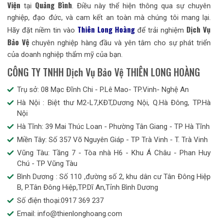
Viện
Quảng Bình
tại
. Điều này thể hiện thông qua sự chuyên
nghiệp, đạo đức, và cam kết an toàn mà chúng tôi mang lại.
Thiên Long Hoàng
Dịch Vụ
Hãy đặt niềm tin vào
để trải nghiệm
Bảo Vệ
chuyên nghiệp hàng đầu và yên tâm cho sự phát triển
của doanh nghiệp thẩm mỹ của bạn.
CÔNG TY TNHH Dịch Vụ Bảo Vệ THIÊN LONG HOÀNG
Trụ sở: 08 Mạc Đĩnh Chi - P.Lê Mao- TP.Vinh- Nghệ An
Hà Nội : Biệt thư M2-L7,KĐT,Dương Nội, Q.Hà Đông, TP.Hà
Nội
Hà Tĩnh: 39 Mai Thúc Loan - Phường Tân Giang - TP Hà Tĩnh
Miền Tây: Số 357 Võ Nguyên Giáp - TP Trà Vinh - T. Trà Vinh
Vũng Tàu: Tầng 7 - Tòa nhà H6 - Khu Á Châu - Phan Huy
Chú - TP Vũng Tàu
Bình Dương : Số 110 ,đường số 2, khu dân cư Tân Đông Hiệp
B, P.Tân Đông Hiệp,TP.Dĩ An,Tỉnh Bình Dương
Số điện thoại:0917 369 237
Email: info@thienlonghoang.com