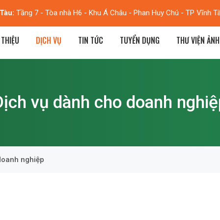
Tàu:
Tầng 7 - Tòa nhà H6 - Khu Á Châu - Phan Huy Chú - TP Vĩnh T
 THIỆU
DỊCH VỤ
TIN TỨC
TUYỂN DỤNG
THƯ VIỆN ẢNH
Dịch vụ dành cho doanh nghiệ
doanh nghiệp