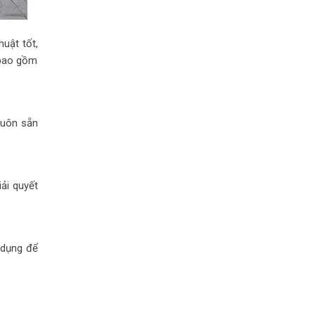
uật tốt,
 bao gồm
luôn sẵn
iải quyết
dụng để