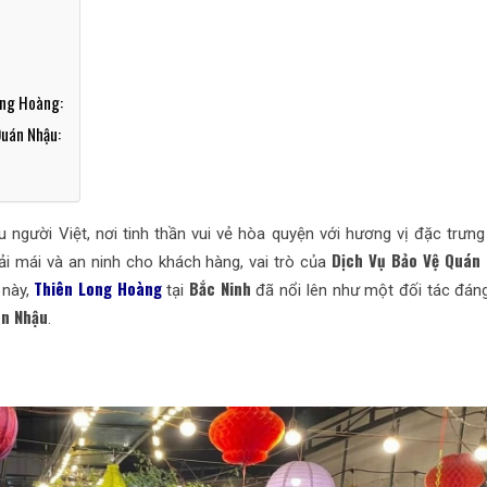
ong Hoàng:
Quán Nhậu:
iều người Việt, nơi tinh thần vui vẻ hòa quyện với hương vị đặc trư
Dịch Vụ Bảo Vệ Quán
ải mái và an ninh cho khách hàng, vai trò của
Thiên Long Hoàng
Bắc Ninh
 này,
tại
đã nổi lên như một đối tác đáng 
n Nhậu
.