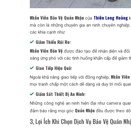
Nhân Viên Bảo Vệ Quán Nhậu
Thiên Long Hoàn
g
của
k
mà còn là những chuyên gia an ninh chuyên nghiệp. 
các khía cạnh như:
Giảm Thiểu Rủi Ro:
Nhân Viên Bảo Vệ
được đào tạo để nhận diện và đối p
sàng ứng phó với các tình huống khẩn cấp để giảm th
Giao Tiếp Hiệu Quả:
Nhân Viên
Ngoài khả năng giao tiếp với đồng nghiệp,
mọi tranh chấp một cách dễ dàng và duy trì mối quan
Giám Sát Thiết Bị An Ninh:
Những công nghệ an ninh hiện đại như camera qua
Quán Nhậu
đảm bảo rằng mọi góc
đều được theo dõi
3, Lợi Ích Khi Chọn Dịch Vụ Bảo Vệ Quán N