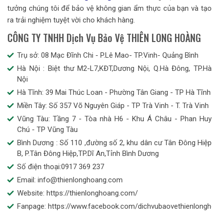
tưởng chúng tôi để bảo vệ không gian ẩm thực của bạn và tạo
ra trải nghiệm tuyệt vời cho khách hàng.
CÔNG TY TNHH Dịch Vụ Bảo Vệ THIÊN LONG HOÀNG
Trụ sở: 08 Mạc Đĩnh Chi - P.Lê Mao- TP.Vinh- Quảng Bình
Hà Nội : Biệt thư M2-L7,KĐT,Dương Nội, Q.Hà Đông, TP.Hà
Nội
Hà Tĩnh: 39 Mai Thúc Loan - Phường Tân Giang - TP Hà Tĩnh
Miền Tây: Số 357 Võ Nguyên Giáp - TP Trà Vinh - T. Trà Vinh
Vũng Tàu: Tầng 7 - Tòa nhà H6 - Khu Á Châu - Phan Huy
Chú - TP Vũng Tàu
Bình Dương : Số 110 ,đường số 2, khu dân cư Tân Đông Hiệp
B, P.Tân Đông Hiệp,TP.Dĩ An,Tỉnh Bình Dương
Số điện thoại:0917 369 237
Email: info@thienlonghoang.com
Website: https://thienlonghoang.com/
Fanpage: https://www.facebook.com/dichvubaovethienlongho