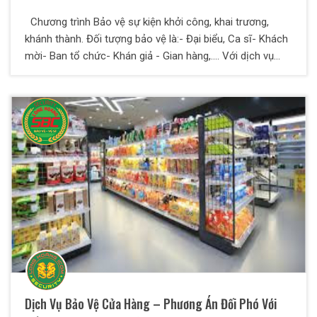
Chương trình Bảo vệ sự kiện khởi công, khai trương,
khánh thành. Đối tượng bảo vệ là:- Đại biểu, Ca sĩ- Khách
mời- Ban tổ chức- Khán giả - Gian hàng,.... Với dịch vụ
bảo vệ của Thiên Long Hoàng bạn hoàn toàn yên tâm để
dành nhiều thời gian và công sức tập trung vào công việc
kinh doanh của mình.
Dịch Vụ Bảo Vệ Cửa Hàng – Phương Án Đối Phó Với