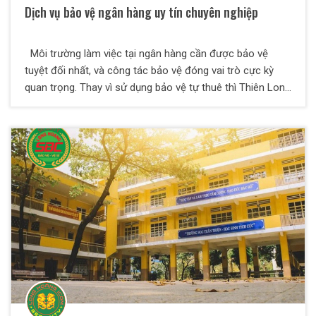
Dịch vụ bảo vệ ngân hàng uy tín chuyên nghiệp
Môi trường làm việc tại ngân hàng cần được bảo vệ
tuyệt đối nhất, và công tác bảo vệ đóng vai trò cực kỳ
quan trọng. Thay vì sử dụng bảo vệ tự thuê thì Thiên Long
Hoàng khuyến cáo các ngân hàng nên sử dụng dịch vụ
bảo vệ chuyên nghiệp của các công ty uy tín để bên dịch
vụ san sẻ bớt khó khăn, trách nhiệm và chăm sóc tốt vấn
đề an ninh cho mình.