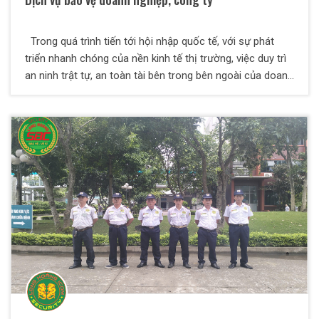
Trong quá trình tiến tới hội nhập quốc tế, với sự phát
triển nhanh chóng của nền kinh tế thị trường, việc duy trì
an ninh trật tự, an toàn tài bên trong bên ngoài của doanh
nghiệp là điều hết sức cần thiết. Vì thế, Công ty Dich vụ
bảo vệ Thiên Long Hoàng ra đời, nhằm đáp ứng tất cả
những nhu cầu tất yếu trên và đảm bảo an toàn cho Quý
doanh nghiệp.