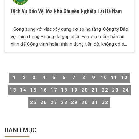
Dịch Vụ Bảo Vệ Tòa Nhà Chuyên Nghiệp Tại Hà Nam
Song song với việc xây dựng cơ sở hạ tầng, Công ty Bảo
vệ Thiên Long Hoàng đã góp phần vào việc đảm bảo an
ninh để Công trinh hoàn thành đúng tiến độ, không có sự
cố đáng tiếc. Thiên Long Hoàng là một địa chỉ tin cậy để
các Qúy khách hàng tìm đến.
1
2
3
4
5
6
7
8
9
10
11
12
13
14
15
16
17
18
19
20
21
22
23
24
25
26
27
28
29
30
31
32
DANH MỤC