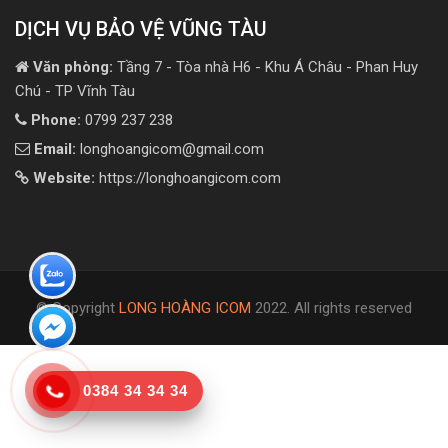
DỊCH VỤ BẢO VỆ VŨNG TÀU
Văn phòng:
Tầng 7 - Tòa nhà H6 - Khu Á Châu - Phan Huy
Chú - TP Vĩnh Tàu
Phone:
0799 237 238
Email:
longhoangicom@gmail.com
Website:
https://longhoangicom.com
© Copyright
LONG HOÀNG ICOM
2022. All rights reserved
0384 34 34 34