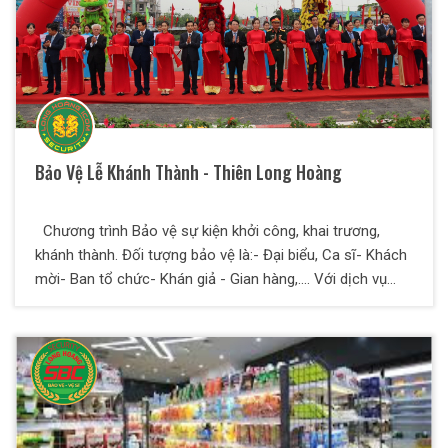
Bảo Vệ Lễ Khánh Thành - Thiên Long Hoàng
Chương trình Bảo vệ sự kiện khởi công, khai trương,
khánh thành. Đối tượng bảo vệ là:- Đại biểu, Ca sĩ- Khách
mời- Ban tổ chức- Khán giả - Gian hàng,.... Với dịch vụ
bảo vệ của Thiên Long Hoàng bạn hoàn toàn yên tâm để
dành nhiều thời gian và công sức tập trung vào công việc
kinh doanh của mình.