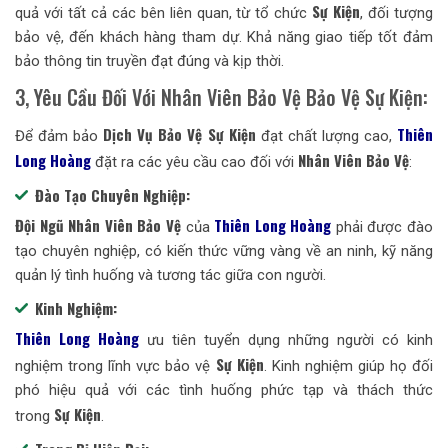
Sự Kiện
quả với tất cả các bên liên quan, từ tổ chức
, đối tượng
bảo vệ, đến khách hàng tham dự. Khả năng giao tiếp tốt đảm
bảo thông tin truyền đạt đúng và kịp thời.
3, Yêu Cầu Đối Với Nhân Viên Bảo Vệ Bảo Vệ Sự Kiện:
Dịch Vụ Bảo Vệ Sự Kiện
Thiên
Để đảm bảo
đạt chất lượng cao,
Long Hoàng
Nhân Viên Bảo Vệ
đặt ra các yêu cầu cao đối với
:
Đào Tạo Chuyên Nghiệp:
Đội Ngũ Nhân Viên Bảo Vệ
Thiên Long Hoàng
của
phải được đào
tạo chuyên nghiệp, có kiến thức vững vàng về an ninh, kỹ năng
quản lý tình huống và tương tác giữa con người.
Kinh Nghiệm:
Thiên Long Hoàng
ưu tiên tuyển dụng những người có kinh
Sự Kiện
nghiệm trong lĩnh vực bảo vệ
. Kinh nghiệm giúp họ đối
phó hiệu quả với các tình huống phức tạp và thách thức
Sự Kiện
trong
.