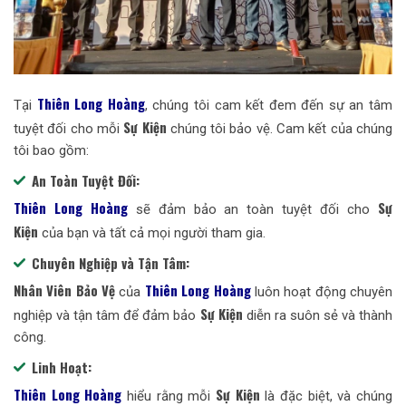
Thiên Long Hoàng
Tại
, chúng tôi cam kết đem đến sự an tâm
Sự Kiện
tuyệt đối cho mỗi
chúng tôi bảo vệ. Cam kết của chúng
tôi bao gồm:
An Toàn Tuyệt Đối:
Thiên Long Hoàng
Sự
sẽ đảm bảo an toàn tuyệt đối cho
Kiện
của bạn và tất cả mọi người tham gia.
Chuyên Nghiệp và Tận Tâm:
Nhân Viên Bảo Vệ
Thiên Long Hoàng
của
luôn hoạt động chuyên
Sự Kiện
nghiệp và tận tâm để đảm bảo
diễn ra suôn sẻ và thành
công.
Linh Hoạt:
Thiên Long Hoàng
Sự Kiện
hiểu rằng mỗi
là đặc biệt, và chúng