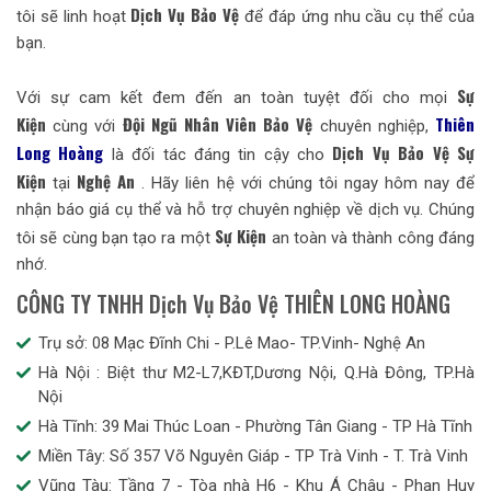
Dịch Vụ Bảo Vệ
tôi sẽ linh hoạt
để đáp ứng nhu cầu cụ thể của
bạn.
Sự
Với sự cam kết đem đến an toàn tuyệt đối cho mọi
Kiện
Đội Ngũ Nhân Viên Bảo Vệ
Thiên
cùng với
chuyên nghiệp,
Long Hoàng
Dịch Vụ Bảo Vệ Sự
là đối tác đáng tin cậy cho
Kiệ
n
Nghệ An
tại
. Hãy liên hệ với chúng tôi ngay hôm nay để
nhận báo giá cụ thể và hỗ trợ chuyên nghiệp về dịch vụ. Chúng
Sự Kiện
tôi sẽ cùng bạn tạo ra một
an toàn và thành công đáng
nhớ.
CÔNG TY TNHH Dịch Vụ Bảo Vệ THIÊN LONG HOÀNG
Trụ sở: 08 Mạc Đĩnh Chi - P.Lê Mao- TP.Vinh- Nghệ An
Hà Nội : Biệt thư M2-L7,KĐT,Dương Nội, Q.Hà Đông, TP.Hà
Nội
Hà Tĩnh: 39 Mai Thúc Loan - Phường Tân Giang - TP Hà Tĩnh
Miền Tây: Số 357 Võ Nguyên Giáp - TP Trà Vinh - T. Trà Vinh
Vũng Tàu: Tầng 7 - Tòa nhà H6 - Khu Á Châu - Phan Huy