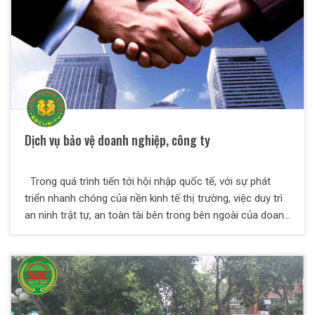
Dịch vụ bảo vệ doanh nghiệp, công ty
Trong quá trình tiến tới hội nhập quốc tế, với sự phát
triển nhanh chóng của nền kinh tế thị trường, việc duy trì
an ninh trật tự, an toàn tài bên trong bên ngoài của doanh
nghiệp là điều hết sức cần thiết. Vì thế, Công ty Dich vụ
bảo vệ Thiên Long Hoàng ra đời, nhằm đáp ứng tất cả
những nhu cầu tất yếu trên và đảm bảo an toàn cho Quý
doanh nghiệp.