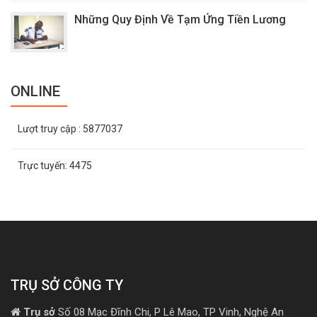
Những Quy Định Về Tạm Ứng Tiền Lương
ONLINE
Lượt truy cập
: 5877037
Trực tuyến:
4475
TRỤ SỞ CÔNG TY
Trụ sở
Số 08 Mạc Đĩnh Chi, P Lê Mao, TP Vinh, Nghệ An