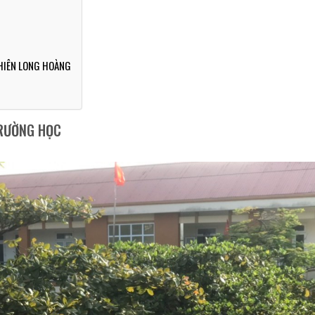
THIÊN LONG HOÀNG
TRƯỜNG HỌC