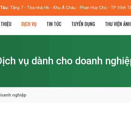
Tàu:
Tầng 7 - Tòa nhà H6 - Khu Á Châu - Phan Huy Chú - TP Vĩnh T
 THIỆU
DỊCH VỤ
TIN TỨC
TUYỂN DỤNG
THƯ VIỆN ẢNH
Dịch vụ dành cho doanh nghiệ
doanh nghiệp