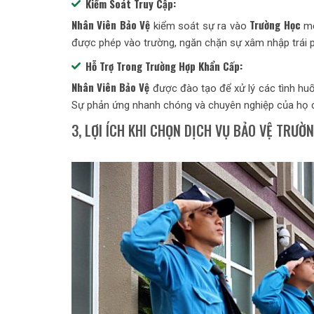
Kiểm Soát Truy Cập:
Nhân Viên Bảo Vệ
Trường Học
kiểm soát sự ra vào
mộ
được phép vào trường, ngăn chặn sự xâm nhập trái 
Hỗ Trợ Trong Trường Hợp Khẩn Cấp:
Nhân Viên Bảo Vệ
được đào tạo để xử lý các tình huố
Sự phản ứng nhanh chóng và chuyên nghiệp của họ 
3, LỢI ÍCH KHI CHỌN DỊCH VỤ BẢO VỆ TRƯ