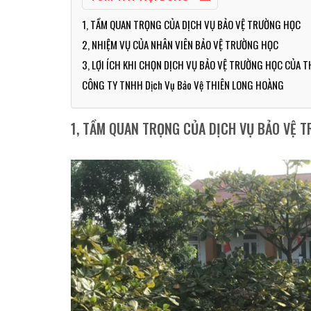
1, TẦM QUAN TRỌNG CỦA DỊCH VỤ BẢO VỆ TRƯỜNG HỌC
2, NHIỆM VỤ CỦA NHÂN VIÊN BẢO VỆ TRƯỜNG HỌC
3, LỢI ÍCH KHI CHỌN DỊCH VỤ BẢO VỆ TRƯỜNG HỌC CỦA 
CÔNG TY TNHH Dịch Vụ Bảo Vệ THIÊN LONG HOÀNG
1, TẦM QUAN TRỌNG CỦA DỊCH VỤ BẢO VỆ 