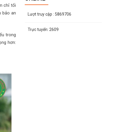
 chỉ tối
m bảo an
Lượt truy cập
: 5869706
Trực tuyến:
2609
ếu trong
ọng hơn: