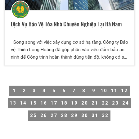
Dịch Vụ Bảo Vệ Tòa Nhà Chuyên Nghiệp Tại Hà Nam
Song song với việc xây dựng cơ sở hạ tầng, Công ty Bảo
vệ Thiên Long Hoàng đã góp phần vào việc đảm bảo an
ninh để Công trinh hoàn thành đúng tiến độ, không có sự
cố đáng tiếc. Thiên Long Hoàng là một địa chỉ tin cậy để
các Qúy khách hàng tìm đến.
1
2
3
4
5
6
7
8
9
10
11
12
13
14
15
16
17
18
19
20
21
22
23
24
25
26
27
28
29
30
31
32