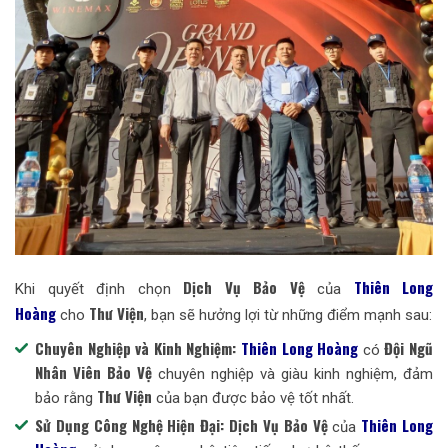
Dịch Vụ Bảo Vệ
Thiên Long
Khi quyết định chọn
của
Hoàng
Thư Viện
cho
, bạn sẽ hưởng lợi từ những điểm mạnh sau:
Chuyên Nghiệp và Kinh Nghiệm:
Thiên Long Hoàng
Đội Ngũ
có
Nhân Viên Bảo Vệ
chuyên nghiệp và giàu kinh nghiệm, đảm
Thư Viện
bảo rằng
của bạn được bảo vệ tốt nhất.
Sử Dụng Công Nghệ Hiện Đại:
Dịch Vụ Bảo Vệ
Thiên Long
của