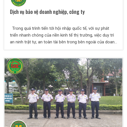
Dịch vụ bảo vệ doanh nghiệp, công ty
Trong quá trình tiến tới hội nhập quốc tế, với sự phát
triển nhanh chóng của nền kinh tế thị trường, việc duy trì
an ninh trật tự, an toàn tài bên trong bên ngoài của doanh
nghiệp là điều hết sức cần thiết. Vì thế, Công ty Dich vụ
bảo vệ Thiên Long Hoàng ra đời, nhằm đáp ứng tất cả
những nhu cầu tất yếu trên và đảm bảo an toàn cho Quý
doanh nghiệp.