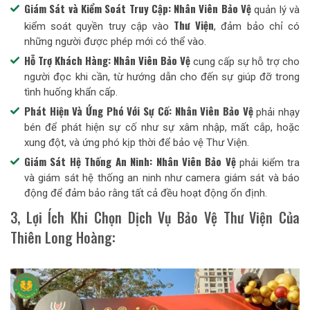
Giám Sát và Kiểm Soát Truy Cập:
Nhân Viên Bảo Vệ
quản lý và
Thư Viện
kiểm soát quyền truy cập vào
, đảm bảo chỉ có
những người được phép mới có thể vào.
Hỗ Trợ Khách Hàng:
Nhân Viên Bảo Vệ
cung cấp sự hỗ trợ cho
người đọc khi cần, từ hướng dẫn cho đến sự giúp đỡ trong
tình huống khẩn cấp.
Phát Hiện Và Ứng Phó Với Sự Cố:
Nhân Viên Bảo Vệ
phải nhạy
bén để phát hiện sự cố như sự xâm nhập, mất cắp, hoặc
xung đột, và ứng phó kịp thời để bảo vệ Thư Viện.
Giám Sát Hệ Thống An Ninh:
Nhân Viên Bảo Vệ
phải kiểm tra
và giám sát hệ thống an ninh như camera giám sát và báo
động để đảm bảo rằng tất cả đều hoạt động ổn định.
3, Lợi Ích Khi Chọn Dịch Vụ Bảo Vệ Thư Viện Của
Thiên Long Hoàng: