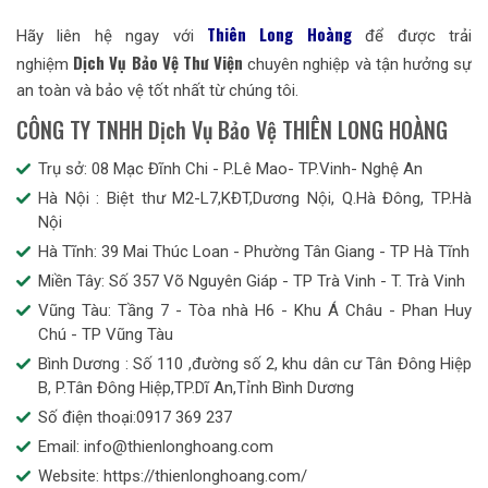
Thiên Long Hoàng
Hãy liên hệ ngay với
để được trải
Dịch Vụ Bảo Vệ
Thư Viện
nghiệm
chuyên nghiệp và tận hưởng sự
an toàn và bảo vệ tốt nhất từ chúng tôi.
CÔNG TY TNHH Dịch Vụ Bảo Vệ THIÊN LONG HOÀNG
Trụ sở: 08 Mạc Đĩnh Chi - P.Lê Mao- TP.Vinh- Nghệ An
Hà Nội : Biệt thư M2-L7,KĐT,Dương Nội, Q.Hà Đông, TP.Hà
Nội
Hà Tĩnh: 39 Mai Thúc Loan - Phường Tân Giang - TP Hà Tĩnh
Miền Tây: Số 357 Võ Nguyên Giáp - TP Trà Vinh - T. Trà Vinh
Vũng Tàu: Tầng 7 - Tòa nhà H6 - Khu Á Châu - Phan Huy
Chú - TP Vũng Tàu
Bình Dương : Số 110 ,đường số 2, khu dân cư Tân Đông Hiệp
B, P.Tân Đông Hiệp,TP.Dĩ An,Tỉnh Bình Dương
Số điện thoại:0917 369 237
Email: info@thienlonghoang.com
Website: https://thienlonghoang.com/