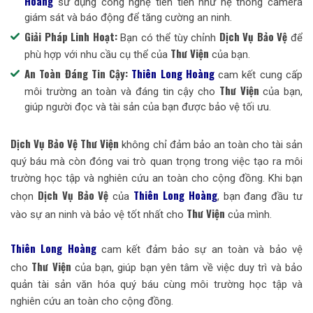
Hoàng
sử dụng công nghệ tiên tiến như hệ thống camera
giám sát và báo động để tăng cường an ninh.
Giải Pháp Linh Hoạt:
Dịch Vụ Bảo Vệ
Bạn có thể tùy chỉnh
để
Thư Viện
phù hợp với nhu cầu cụ thể của
của bạn.
An Toàn Đáng Tin Cậy:
Thiên Long Hoàng
cam kết cung cấp
Thư Viện
môi trường an toàn và đáng tin cậy cho
của bạn,
giúp người đọc và tài sản của bạn được bảo vệ tối ưu.
Dịch Vụ Bảo Vệ
Thư Viện
không chỉ đảm bảo an toàn cho tài sản
quý báu mà còn đóng vai trò quan trọng trong việc tạo ra môi
trường học tập và nghiên cứu an toàn cho cộng đồng. Khi bạn
Dịch Vụ Bảo Vệ
Thiên Long Hoàng
chọn
của
, bạn đang đầu tư
Thư Viện
vào sự an ninh và bảo vệ tốt nhất cho
của mình.
Thiên Long Hoàng
cam kết đảm bảo sự an toàn và bảo vệ
Thư Viện
cho
của bạn, giúp bạn yên tâm về việc duy trì và bảo
quản tài sản văn hóa quý báu cùng môi trường học tập và
nghiên cứu an toàn cho cộng đồng.