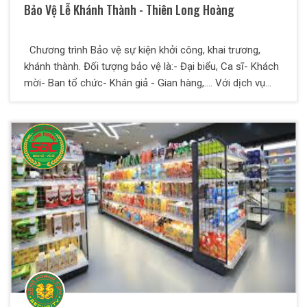
Bảo Vệ Lễ Khánh Thành - Thiên Long Hoàng
Chương trình Bảo vệ sự kiện khởi công, khai trương,
khánh thành. Đối tượng bảo vệ là:- Đại biểu, Ca sĩ- Khách
mời- Ban tổ chức- Khán giả - Gian hàng,.... Với dịch vụ
bảo vệ của Thiên Long Hoàng bạn hoàn toàn yên tâm để
dành nhiều thời gian và công sức tập trung vào công việc
kinh doanh của mình.