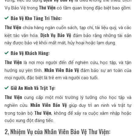
Thư Viện
Vụ Bảo Vệ trong
có tầm quan trọng đặc biệt bao gồm:
Bảo Vệ Kho Tàng Tri Thức:
Thư Viện
chứa hàng ngàn cuốn sách, tạp chí, tài liệu quý, và các
Dịch Vụ Bảo Vệ
kiệt tác văn hóa.
đảm bảo rằng những tài sản
này được bảo vệ khỏi mất mát, hủy hoại hoặc lạm dụng.
Bảo Vệ Khách Hàng:
Thư Viện
là nơi mọi người đến để nghiên cứu, học tập, và tận
Nhân Viên Bảo Vệ
hưởng sự yên tĩnh.
đảm bảo sự an toàn của
mọi người, đặc biệt là trẻ em và người cao tuổi.
Giữ An Ninh Và Trật Tự:
Thư Viện
cung cấp một môi trường lý tưởng cho học tập và
Nhân Viên Bảo Vệ
nghiên cứu.
giúp duy trì an ninh và trật tự
Thư Viện
trong toàn bộ
, không để xảy ra cuộc xâm nhập hoặc
cuộc xung đột đáng tiếc.
2, Nhiệm Vụ của Nhân Viên Bảo Vệ Thư Viện: