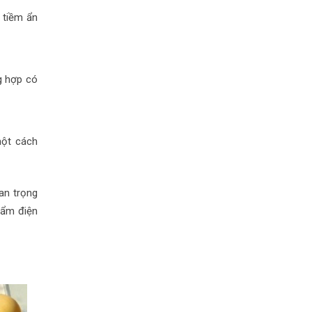
 tiềm ẩn
g hợp có
một cách
an trọng
phẩm điện