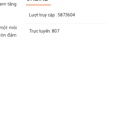
xem tăng
Lượt truy cập
: 5873604
 một môi
Trực tuyến:
807
 còn đảm