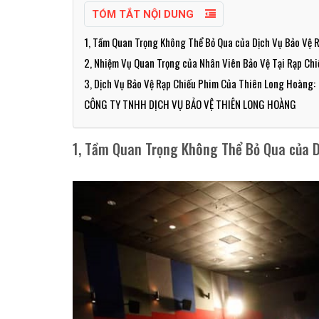
TÓM TẮT NỘI DUNG
1, Tầm Quan Trọng Không Thể Bỏ Qua của Dịch Vụ Bảo Vệ 
2, Nhiệm Vụ Quan Trọng của Nhân Viên Bảo Vệ Tại Rạp Ch
3, Dịch Vụ Bảo Vệ Rạp Chiếu Phim Của Thiên Long Hoàng:
CÔNG TY TNHH DỊCH VỤ BẢO VỆ THIÊN LONG HOÀNG
1, Tầm Quan Trọng Không Thể Bỏ Qua của D