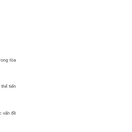
rong tòa
thể tiến
c vấn đề