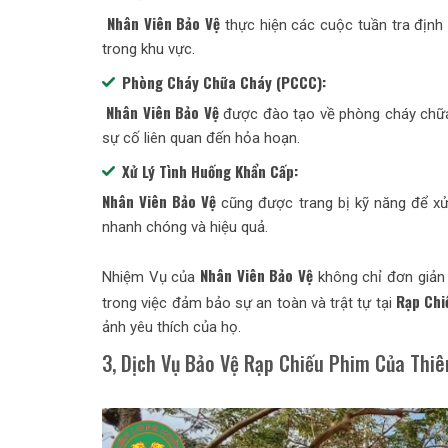
Nhân Viên Bảo Vệ
thực hiện các cuộc tuần tra địn
trong khu vực.
Phòng Cháy Chữa Cháy (PCCC):
Nhân Viên Bảo Vệ
được đào tạo về phòng cháy chữa
sự cố liên quan đến hỏa hoạn.
Xử Lý Tình Huống Khẩn Cấp:
Nhân Viên Bảo Vệ
cũng được trang bị kỹ năng để xử 
nhanh chóng và hiệu quả.
Nhân Viên Bảo Vệ
Nhiệm Vụ của
không chỉ đơn giản 
Rạp Chi
trong việc đảm bảo sự an toàn và trật tự tại
ảnh yêu thích của họ.
3, Dịch Vụ Bảo Vệ Rạp Chiếu Phim Của Thi