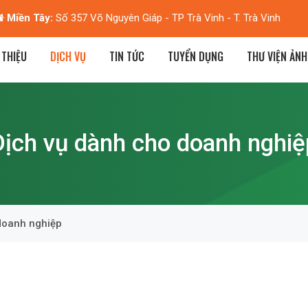
Tàu:
Tầng 7 - Tòa nhà H6 - Khu Á Châu - Phan Huy Chú - TP Vĩnh T
 THIỆU
DỊCH VỤ
TIN TỨC
TUYỂN DỤNG
THƯ VIỆN ẢNH
Dịch vụ dành cho doanh nghiệ
doanh nghiệp