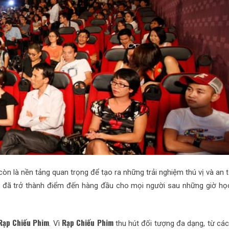
à còn là nền tảng quan trọng để tạo ra những trải nghiệm thú vị và an
đã trở thành điểm đến hàng đầu cho mọi người sau những giờ họ
Rạp Chiếu Phim
Rạp Chiếu Phim
. Vì
thu hút đối tượng đa dạng, từ các